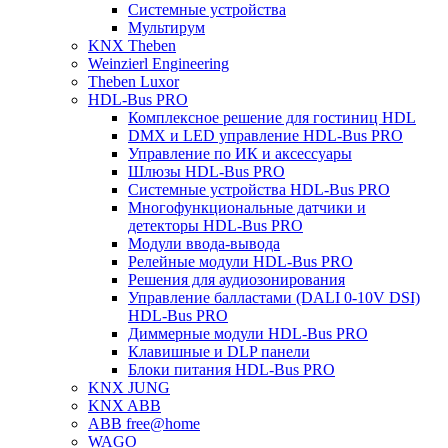
Системные устройства
Мультирум
KNX Theben
Weinzierl Engineering
Theben Luxor
HDL-Bus PRO
Комплексное решение для гостиниц HDL
DMX и LED управление HDL-Bus PRO
Управление по ИК и аксессуары
Шлюзы HDL-Bus PRO
Системные устройства HDL-Bus PRO
Многофункциональные датчики и
детекторы HDL-Bus PRO
Модули ввода-вывода
Релейные модули HDL-Bus PRO
Решения для аудиозонирования
Управление балластами (DALI 0-10V DSI)
HDL-Bus PRO
Диммерные модули HDL-Bus PRO
Клавишные и DLP панели
Блоки питания HDL-Bus PRO
KNX JUNG
KNX ABB
ABB free@home
WAGO