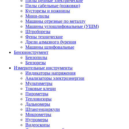
Пилы цепные электрические
Пилы сабельные (ножовки)
Кусторезы и ножницы
Мини-пилы
Машины отрезные по металлу
Машины углошлифовальные (УШМ)
Штроборезы
Фены технические
Дрели алмазного бурения
Машины шлифовальные
Бензоинструмент
Бензопилы
Бензорезы
Измерительные инструменты
Индикаторы напряжения
Анализаторы электроэнергии
Мультиметры
Токовые клещи
Пирометры
Тепловизоры
Дальномеры
Штангенциркули
Микрометры
Нутромеры
Видеоскопы