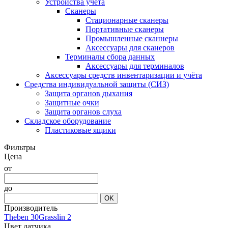
Устройства учёта
Сканеры
Стационарные сканеры
Портативные сканеры
Промышленные сканнеры
Аксессуары для сканеров
Терминалы сбора данных
Аксессуары для терминалов
Аксессуары средств инвентаризации и учёта
Средства индивидуальной защиты (СИЗ)
Защита органов дыхания
Защитные очки
Защита органов слуха
Складское оборудование
Пластиковые ящики
Фильтры
Цена
от
до
OK
Производитель
Theben
30
Grasslin
2
Цвет датчика