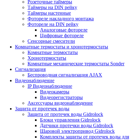
Розеточные таймеры
Таймеры на DIN рейку
Таймеры настенные
Фотореле накладного монтажа
Фотореле на DIN рейку
Аналоговые фотореле
Цифровые фотореле
Сенсорные смесители
Комнатные термостаты и хронотермостаты
Комнатные термостаты
Хронотермостаты
Комнатные механические термостаты Sonder
Сигнализация
Беспроводная сигнализация AJAX
Видеонаблюдение
IP Видеонаблюдение
Видеокамеры
Видеорегистраторы
Аксессуары видеонаблюдение
Защита от протечек воды
Защита от протечек воды Gidrolock
Блоки управления Gidrolock
Датчики протечки воды Gidrolock
Шаровой электропривод Gidrolock
Комплекты защиты от протечек воды для