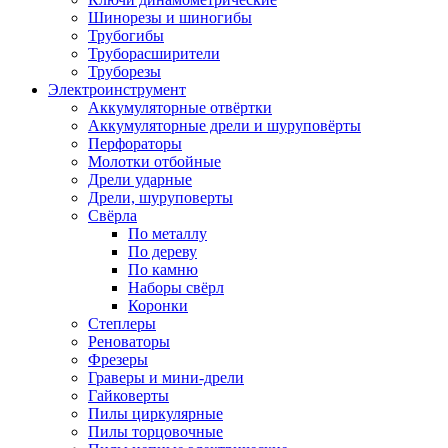
Шинорезы и шиногибы
Трубогибы
Труборасширители
Труборезы
Электроинструмент
Аккумуляторные отвёртки
Аккумуляторные дрели и шуруповёрты
Перфораторы
Молотки отбойные
Дрели ударные
Дрели, шуруповерты
Свёрла
По металлу
По дереву
По камню
Наборы свёрл
Коронки
Степлеры
Реноваторы
Фрезеры
Граверы и мини-дрели
Гайковерты
Пилы циркулярные
Пилы торцовочные