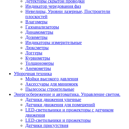
Детекторы скрытой проводки
Индикатор чередования фаз
Невелиры, Уровни лазерные, Построители
плоскостей
Влагомеры
Газоанализаторы
Динамометры
Дозиметры
Индикаторы измерительные
Люксметры
Логгеры
Курвиметры
Толщиномеры
Анемометры
Уборочная техника
Мойки высокого давления
Аксессуары для минимоек
Пылесосы строительные
Энергосбережение и автоматика. Управление светом.
Датчики движения уличные
Датчики движения для помещений
LED-светильники и прожекторы с датчиком
движения
LED-светильники и прожекторы
Датчики присутствия