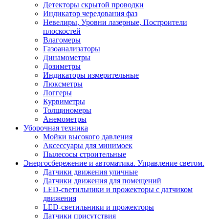
Детекторы скрытой проводки
Индикатор чередования фаз
Невелиры, Уровни лазерные, Построители
плоскостей
Влагомеры
Газоанализаторы
Динамометры
Дозиметры
Индикаторы измерительные
Люксметры
Логгеры
Курвиметры
Толщиномеры
Анемометры
Уборочная техника
Мойки высокого давления
Аксессуары для минимоек
Пылесосы строительные
Энергосбережение и автоматика. Управление светом.
Датчики движения уличные
Датчики движения для помещений
LED-светильники и прожекторы с датчиком
движения
LED-светильники и прожекторы
Датчики присутствия