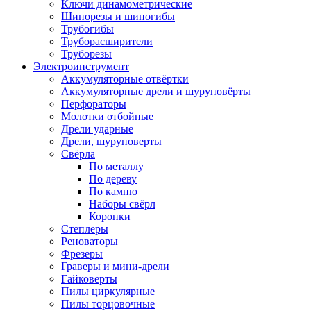
Ключи динамометрические
Шинорезы и шиногибы
Трубогибы
Труборасширители
Труборезы
Электроинструмент
Аккумуляторные отвёртки
Аккумуляторные дрели и шуруповёрты
Перфораторы
Молотки отбойные
Дрели ударные
Дрели, шуруповерты
Свёрла
По металлу
По дереву
По камню
Наборы свёрл
Коронки
Степлеры
Реноваторы
Фрезеры
Граверы и мини-дрели
Гайковерты
Пилы циркулярные
Пилы торцовочные