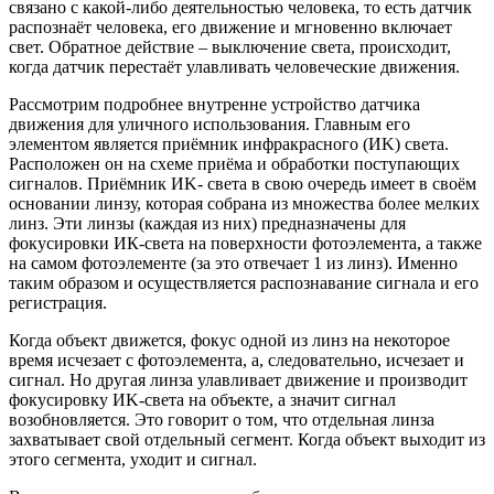
связано с какой-либо деятельностью человека, то есть датчик
распознаёт человека, его движение и мгновенно включает
свет. Обратное действие – выключение света, происходит,
когда датчик перестаёт улавливать человеческие движения.
Рассмотрим подробнее внутренне устройство датчика
движения для уличного использования. Главным его
элементом является приёмник инфракрасного (ИK) света.
Расположен он на схеме приёма и обработки поступающих
сигналов. Приёмник ИK- света в свою очередь имеет в своём
основании линзу, которая собрана из множества более мелких
линз. Эти линзы (каждая из них) предназначены для
фокусировки ИК-света на поверхности фотоэлемента, а также
на самом фотоэлементе (за это отвечает 1 из линз). Именно
таким образом и осуществляется распознавание сигнала и его
регистрация.
Когда объект движется, фокус одной из линз на некоторое
время исчезает с фотоэлемента, а, следовательно, исчезает и
сигнал. Но другая линза улавливает движение и производит
фокусировку ИK-света на объекте, а значит сигнал
возобновляется. Это говорит о том, что отдельная линза
захватывает свой отдельный сегмент. Когда объект выходит из
этого сегмента, уходит и сигнал.