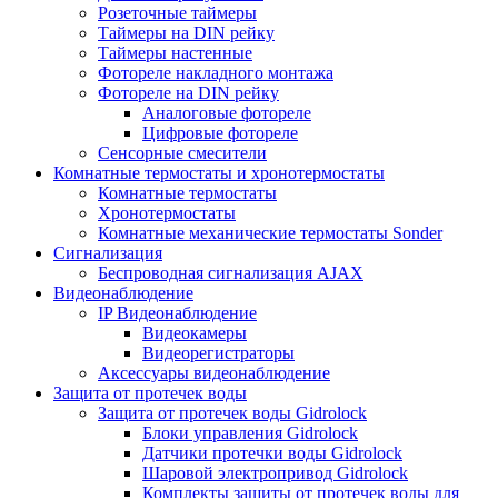
Розеточные таймеры
Таймеры на DIN рейку
Таймеры настенные
Фотореле накладного монтажа
Фотореле на DIN рейку
Аналоговые фотореле
Цифровые фотореле
Сенсорные смесители
Комнатные термостаты и хронотермостаты
Комнатные термостаты
Хронотермостаты
Комнатные механические термостаты Sonder
Сигнализация
Беспроводная сигнализация AJAX
Видеонаблюдение
IP Видеонаблюдение
Видеокамеры
Видеорегистраторы
Аксессуары видеонаблюдение
Защита от протечек воды
Защита от протечек воды Gidrolock
Блоки управления Gidrolock
Датчики протечки воды Gidrolock
Шаровой электропривод Gidrolock
Комплекты защиты от протечек воды для