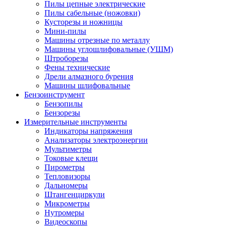
Пилы цепные электрические
Пилы сабельные (ножовки)
Кусторезы и ножницы
Мини-пилы
Машины отрезные по металлу
Машины углошлифовальные (УШМ)
Штроборезы
Фены технические
Дрели алмазного бурения
Машины шлифовальные
Бензоинструмент
Бензопилы
Бензорезы
Измерительные инструменты
Индикаторы напряжения
Анализаторы электроэнергии
Мультиметры
Токовые клещи
Пирометры
Тепловизоры
Дальномеры
Штангенциркули
Микрометры
Нутромеры
Видеоскопы