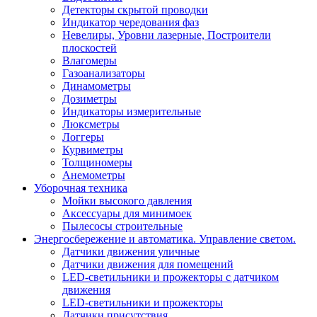
Детекторы скрытой проводки
Индикатор чередования фаз
Невелиры, Уровни лазерные, Построители
плоскостей
Влагомеры
Газоанализаторы
Динамометры
Дозиметры
Индикаторы измерительные
Люксметры
Логгеры
Курвиметры
Толщиномеры
Анемометры
Уборочная техника
Мойки высокого давления
Аксессуары для минимоек
Пылесосы строительные
Энергосбережение и автоматика. Управление светом.
Датчики движения уличные
Датчики движения для помещений
LED-светильники и прожекторы с датчиком
движения
LED-светильники и прожекторы
Датчики присутствия