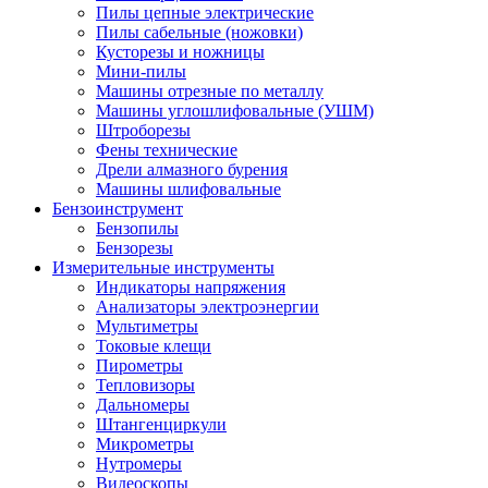
Пилы цепные электрические
Пилы сабельные (ножовки)
Кусторезы и ножницы
Мини-пилы
Машины отрезные по металлу
Машины углошлифовальные (УШМ)
Штроборезы
Фены технические
Дрели алмазного бурения
Машины шлифовальные
Бензоинструмент
Бензопилы
Бензорезы
Измерительные инструменты
Индикаторы напряжения
Анализаторы электроэнергии
Мультиметры
Токовые клещи
Пирометры
Тепловизоры
Дальномеры
Штангенциркули
Микрометры
Нутромеры
Видеоскопы