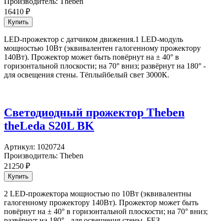
Производитель:
Theben
16410
₽
LED-прожектор с датчиком движения.1 LED-модуль
мощностью 10Вт (эквивалентен галогенному прожектору
140Вт). Прожектор может быть повёрнут на ± 40° в
горизонтальной плоскости; на 70° вниз; развёрнут на 180° -
для освещения стены. Тёплыйбелый свет 3000К.
Светодиодный прожектор Theben
theLeda S20L BK
Артикул:
1020724
Производитель:
Theben
21250
₽
2 LED-прожектора мощностью по 10Вт (эквивалентны
галогенному прожектору 140Вт). Прожектор может быть
повёрнут на ± 40° в горизонтальной плоскости; на 70° вниз;
развёрнут на 180° - для освещения стены. БЕЗ