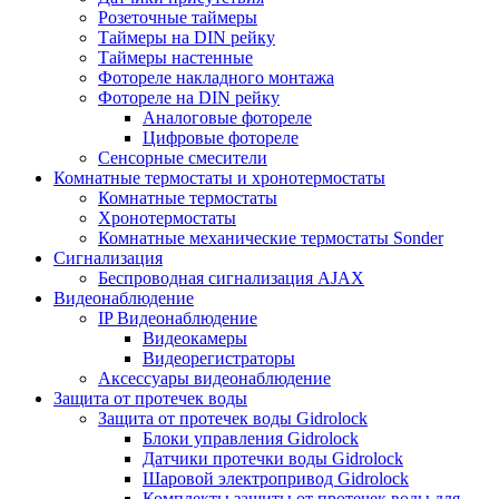
Розеточные таймеры
Таймеры на DIN рейку
Таймеры настенные
Фотореле накладного монтажа
Фотореле на DIN рейку
Аналоговые фотореле
Цифровые фотореле
Сенсорные смесители
Комнатные термостаты и хронотермостаты
Комнатные термостаты
Хронотермостаты
Комнатные механические термостаты Sonder
Сигнализация
Беспроводная сигнализация AJAX
Видеонаблюдение
IP Видеонаблюдение
Видеокамеры
Видеорегистраторы
Аксессуары видеонаблюдение
Защита от протечек воды
Защита от протечек воды Gidrolock
Блоки управления Gidrolock
Датчики протечки воды Gidrolock
Шаровой электропривод Gidrolock
Комплекты защиты от протечек воды для