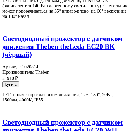
LED светильник с датчиком движения, 11 Вт 900 Лм
(эквивалентен 140 Вт галогенному светильнику). Светильник
может поворачиваться на 35° вправо/влево, на 60° вверх/вниз,
на 180° назад
Светодиодный прожектор с датчиком
движения Theben theLeda EC20 BK
(чёрный)
Артикул:
1020814
Производитель:
Theben
21910
₽
LED прожектор с датчиком движения, 12м, 180°, 20Вт,
1500лм, 4000К, IP55
Светодиодный прожектор с датчиком
движения Theben theLeda EC20 WH