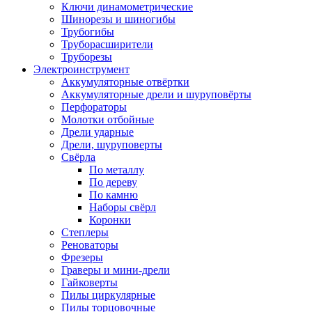
Ключи динамометрические
Шинорезы и шиногибы
Трубогибы
Труборасширители
Труборезы
Электроинструмент
Аккумуляторные отвёртки
Аккумуляторные дрели и шуруповёрты
Перфораторы
Молотки отбойные
Дрели ударные
Дрели, шуруповерты
Свёрла
По металлу
По дереву
По камню
Наборы свёрл
Коронки
Степлеры
Реноваторы
Фрезеры
Граверы и мини-дрели
Гайковерты
Пилы циркулярные
Пилы торцовочные