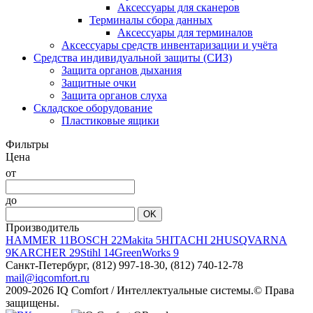
Аксессуары для сканеров
Терминалы сбора данных
Аксессуары для терминалов
Аксессуары средств инвентаризации и учёта
Средства индивидуальной защиты (СИЗ)
Защита органов дыхания
Защитные очки
Защита органов слуха
Складское оборудование
Пластиковые ящики
Фильтры
Цена
от
до
OK
Производитель
HAMMER
11
BOSCH
22
Makita
5
HITACHI
2
HUSQVARNA
9
KARCHER
29
Stihl
14
GreenWorks
9
Санкт-Петербург,
(812) 997-18-30, (812) 740-12-78
mail@iqcomfort.ru
2009-2026 IQ Comfort / Интеллектуальные системы.© Права
защищены.