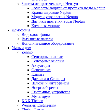
Защита от протечек воды Нептун
Комплеты защиты от протечек воды Neptun
Краны шаровые Neptun
Модули управления Neptun
Датчики протечки воды Neptun
Комплектующие
Домофоны
Видеодомофоны
Вызывные панели
Дополнительное оборудование
Умный дом
Zennio
Сенсорные панели
Сенсорные кнопки
Актуаторы
Освещение
Климат
Датчики и Сенсоры
Шлюзы и интерфейсы
Энергосбережение
Системные устройства
Мультирум
KNX Theben
Weinzierl Engineering
Theben Luxor