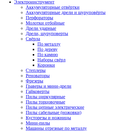
Электроинструмент
Аккумуляторные отвёртки
Аккумуляторные дрели и шуруповёрты
Перфораторы
Молотки отбойные
Дрели ударные
Дрели, шуруповерты
Свёрла
По металлу
По дереву
По камню
Наборы свёрл
Коронки
Степлеры
Реноваторы
Фрезеры
Граверы и мини-дрели
Гайковерты
Пилы циркулярные
Пилы торцовочные
Пилы цепные электрические
Пилы сабельные (ножовки)
Кусторезы и ножницы
Мини-пилы
Машины отрезные по металлу