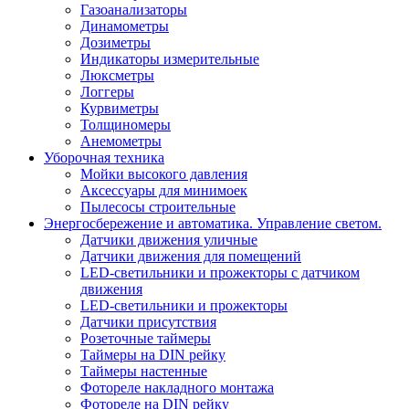
Газоанализаторы
Динамометры
Дозиметры
Индикаторы измерительные
Люксметры
Логгеры
Курвиметры
Толщиномеры
Анемометры
Уборочная техника
Мойки высокого давления
Аксессуары для минимоек
Пылесосы строительные
Энергосбережение и автоматика. Управление светом.
Датчики движения уличные
Датчики движения для помещений
LED-светильники и прожекторы с датчиком
движения
LED-светильники и прожекторы
Датчики присутствия
Розеточные таймеры
Таймеры на DIN рейку
Таймеры настенные
Фотореле накладного монтажа
Фотореле на DIN рейку