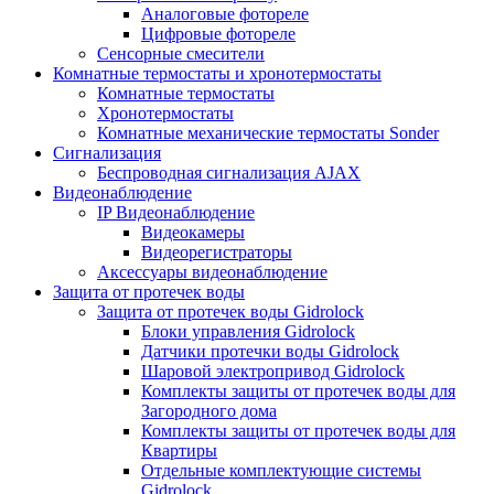
Аналоговые фотореле
Цифровые фотореле
Сенсорные смесители
Комнатные термостаты и хронотермостаты
Комнатные термостаты
Хронотермостаты
Комнатные механические термостаты Sonder
Сигнализация
Беспроводная сигнализация AJAX
Видеонаблюдение
IP Видеонаблюдение
Видеокамеры
Видеорегистраторы
Аксессуары видеонаблюдение
Защита от протечек воды
Защита от протечек воды Gidrolock
Блоки управления Gidrolock
Датчики протечки воды Gidrolock
Шаровой электропривод Gidrolock
Комплекты защиты от протечек воды для
Загородного дома
Комплекты защиты от протечек воды для
Квартиры
Отдельные комплектующие системы
Gidrolock