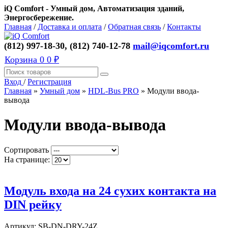
iQ Comfort - Умный дом, Автоматизация зданий,
Энергосбережение.
Главная
/
Доставка и оплата
/
Обратная связь
/
Контакты
(812) 997-18-30, (812) 740-12-78
mail@iqcomfort.ru
Корзина
0
0 ₽
Вход
/
Регистрация
Главная
»
Умный дом
»
HDL-Bus PRO
»
Модули ввода-
вывода
Модули ввода-вывода
Сортировать
На странице:
Модуль входа на 24 сухих контакта на
DIN рейку
Артикул:
SB-DN-DRY-24Z