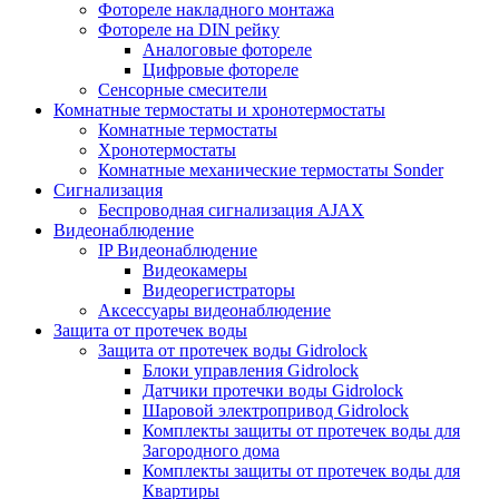
Фотореле накладного монтажа
Фотореле на DIN рейку
Аналоговые фотореле
Цифровые фотореле
Сенсорные смесители
Комнатные термостаты и хронотермостаты
Комнатные термостаты
Хронотермостаты
Комнатные механические термостаты Sonder
Сигнализация
Беспроводная сигнализация AJAX
Видеонаблюдение
IP Видеонаблюдение
Видеокамеры
Видеорегистраторы
Аксессуары видеонаблюдение
Защита от протечек воды
Защита от протечек воды Gidrolock
Блоки управления Gidrolock
Датчики протечки воды Gidrolock
Шаровой электропривод Gidrolock
Комплекты защиты от протечек воды для
Загородного дома
Комплекты защиты от протечек воды для
Квартиры