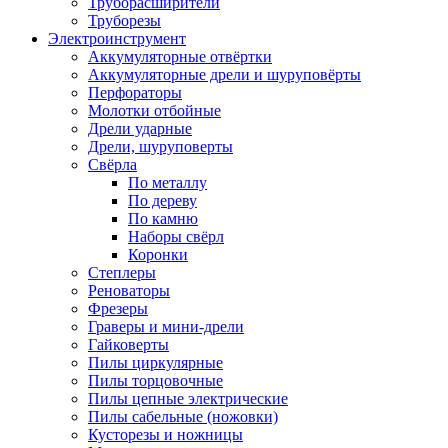
Труборасширители
Труборезы
Электроинструмент
Аккумуляторные отвёртки
Аккумуляторные дрели и шуруповёрты
Перфораторы
Молотки отбойные
Дрели ударные
Дрели, шуруповерты
Свёрла
По металлу
По дереву
По камню
Наборы свёрл
Коронки
Степлеры
Реноваторы
Фрезеры
Граверы и мини-дрели
Гайковерты
Пилы циркулярные
Пилы торцовочные
Пилы цепные электрические
Пилы сабельные (ножовки)
Кусторезы и ножницы