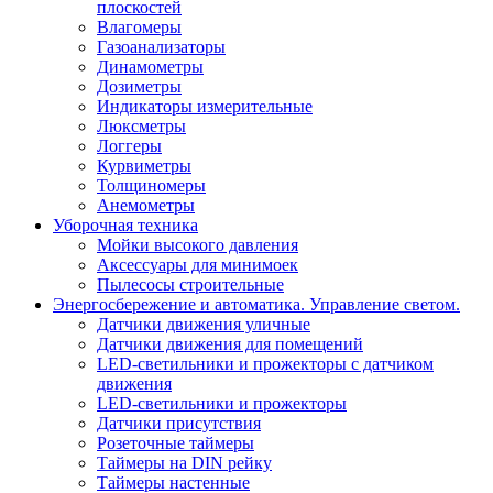
плоскостей
Влагомеры
Газоанализаторы
Динамометры
Дозиметры
Индикаторы измерительные
Люксметры
Логгеры
Курвиметры
Толщиномеры
Анемометры
Уборочная техника
Мойки высокого давления
Аксессуары для минимоек
Пылесосы строительные
Энергосбережение и автоматика. Управление светом.
Датчики движения уличные
Датчики движения для помещений
LED-светильники и прожекторы с датчиком
движения
LED-светильники и прожекторы
Датчики присутствия
Розеточные таймеры
Таймеры на DIN рейку
Таймеры настенные