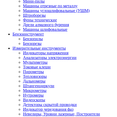
Мини-пилы
Машины отрезные по металлу
Машины углошлифовальные (УШМ)
Штроборезы
Фены технические
Дрели алмазного бурения
Машины шлифовальные
Бензоинструмент
Бензопилы
Бензорезы
Измерительные инструменты
Индикаторы напряжения
Анализаторы электроэнергии
Мультиметры
Токовые клещи
Пирометры
Тепловизоры
Дальномеры
Штангенциркули
Микрометры
Нутромеры
Видеоскопы
Детекторы скрытой проводки
Индикатор чередования фаз
Невелиры, Уровни лазерные, Построители