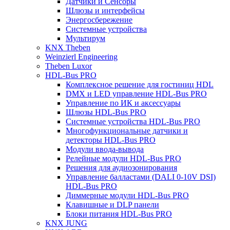
Датчики и Сенсоры
Шлюзы и интерфейсы
Энергосбережение
Системные устройства
Мультирум
KNX Theben
Weinzierl Engineering
Theben Luxor
HDL-Bus PRO
Комплексное решение для гостиниц HDL
DMX и LED управление HDL-Bus PRO
Управление по ИК и аксессуары
Шлюзы HDL-Bus PRO
Системные устройства HDL-Bus PRO
Многофункциональные датчики и
детекторы HDL-Bus PRO
Модули ввода-вывода
Релейные модули HDL-Bus PRO
Решения для аудиозонирования
Управление балластами (DALI 0-10V DSI)
HDL-Bus PRO
Диммерные модули HDL-Bus PRO
Клавишные и DLP панели
Блоки питания HDL-Bus PRO
KNX JUNG