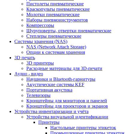
Пистолеты пневматические
Краскопульты пневматические
Молотки пневматические
Наборы пневмоинструментов
Компрессоры
Шуруповерты, отвертки пневматические
Степлеры пневматические
Cистемы хранения (NAS)
NAS (Network Attach Storage)
Опции к системам хранения
3D печать
3D принтеры
Расходные материалы для 3D-печати
Аудио - видео
Наушники и Bluetooth-гарнитуры
Акустические системы KEF
Портативная акустика
Телевизоры
Кронштейны для мониторов и панелей
Кронштейны для проекторов и экранов
Устройства инвентаризации и учёта
Устройства визуальной идентификации
Принтеры
Настольные принтеры этикеток
Промышленные принтеры этикеток