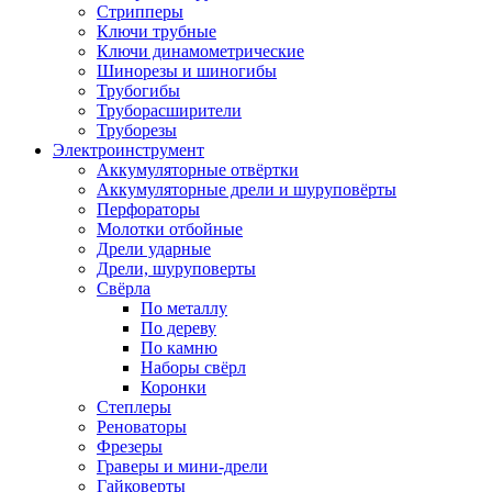
Стрипперы
Ключи трубные
Ключи динамометрические
Шинорезы и шиногибы
Трубогибы
Труборасширители
Труборезы
Электроинструмент
Аккумуляторные отвёртки
Аккумуляторные дрели и шуруповёрты
Перфораторы
Молотки отбойные
Дрели ударные
Дрели, шуруповерты
Свёрла
По металлу
По дереву
По камню
Наборы свёрл
Коронки
Степлеры
Реноваторы
Фрезеры
Граверы и мини-дрели
Гайковерты