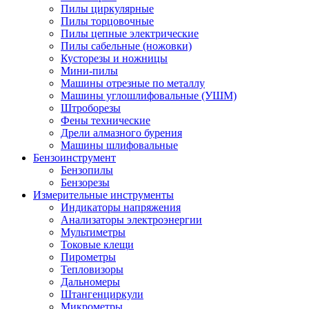
Пилы циркулярные
Пилы торцовочные
Пилы цепные электрические
Пилы сабельные (ножовки)
Кусторезы и ножницы
Мини-пилы
Машины отрезные по металлу
Машины углошлифовальные (УШМ)
Штроборезы
Фены технические
Дрели алмазного бурения
Машины шлифовальные
Бензоинструмент
Бензопилы
Бензорезы
Измерительные инструменты
Индикаторы напряжения
Анализаторы электроэнергии
Мультиметры
Токовые клещи
Пирометры
Тепловизоры
Дальномеры
Штангенциркули
Микрометры