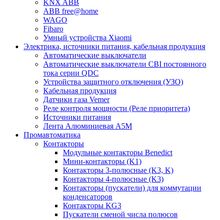
KNX ABB
ABB free@home
WAGO
Fibaro
Умный устройства Xiaomi
Электрика, источники питания, кабельная продукция
Автоматические выключатели
Автоматические выключатели CBI постоянного
тока серии QDC
Устройства защитного отключения (УЗО)
Кабельная продукция
Датчики газа Vemer
Реле контроля мощности (Реле приоритета)
Источники питания
Лента Алюминиевая А5М
Промавтоматика
Контакторы
Модульные контакторы Benedict
Мини-контакторы (K1)
Контакторы 3-полюсные (K3, K)
Контакторы 4-полюсные (K3)
Контакторы (пускатели) для коммутации
конденсаторов
Контакторы KG3
Пускатели сменой числа полюсов