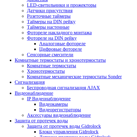
LED-светильники и прожекторы
Датчики присутствия
Розеточные таймеры
Таймеры на DIN рейку
Таймеры настенные
Фотореле накладного монтажа
Фотореле на DIN рейку
Аналоговые фотореле
Цифровые фотореле
Сенсорные смесители
Комнатные термостаты и хронотермостаты
Комнатные термостаты
Хронотермостаты
Комнатные механические термостаты Sonder
Сигнализация
Беспроводная сигнализация AJAX
Видеонаблюдение
IP Видеонаблюдение
Видеокамеры
Видеорегистраторы
Аксессуары видеонаблюдение
Защита от протечек воды
Защита от протечек воды Gidrolock
Блоки управления Gidrolock