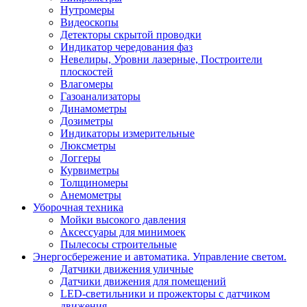
Нутромеры
Видеоскопы
Детекторы скрытой проводки
Индикатор чередования фаз
Невелиры, Уровни лазерные, Построители
плоскостей
Влагомеры
Газоанализаторы
Динамометры
Дозиметры
Индикаторы измерительные
Люксметры
Логгеры
Курвиметры
Толщиномеры
Анемометры
Уборочная техника
Мойки высокого давления
Аксессуары для минимоек
Пылесосы строительные
Энергосбережение и автоматика. Управление светом.
Датчики движения уличные
Датчики движения для помещений
LED-светильники и прожекторы с датчиком
движения