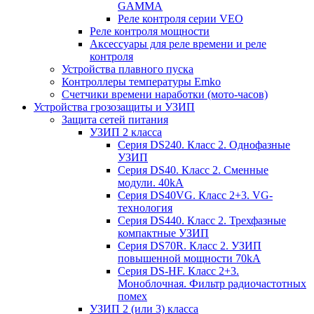
GAMMA
Реле контроля серии VEO
Реле контроля мощности
Аксессуары для реле времени и реле
контроля
Устройства плавного пуска
Контроллеры температуры Emko
Счетчики времени наработки (мото-часов)
Устройства грозозащиты и УЗИП
Защита сетей питания
УЗИП 2 класса
Серия DS240. Класс 2. Однофазные
УЗИП
Серия DS40. Класс 2. Сменные
модули. 40kA
Серия DS40VG. Класс 2+3. VG-
технология
Серия DS440. Класс 2. Трехфазные
компактные УЗИП
Серия DS70R. Класс 2. УЗИП
повышенной мощности 70kA
Серия DS-HF. Класс 2+3.
Моноблочная. Фильтр радиочастотных
помех
УЗИП 2 (или 3) класса