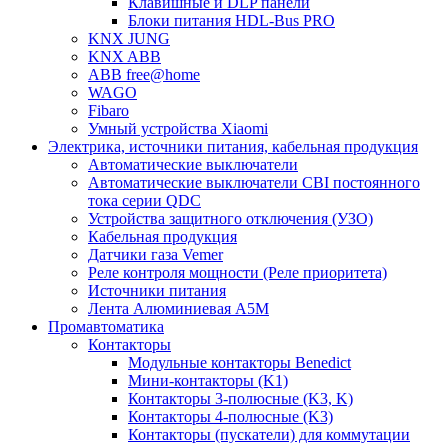
Клавишные и DLP панели
Блоки питания HDL-Bus PRO
KNX JUNG
KNX ABB
ABB free@home
WAGO
Fibaro
Умный устройства Xiaomi
Электрика, источники питания, кабельная продукция
Автоматические выключатели
Автоматические выключатели CBI постоянного
тока серии QDC
Устройства защитного отключения (УЗО)
Кабельная продукция
Датчики газа Vemer
Реле контроля мощности (Реле приоритета)
Источники питания
Лента Алюминиевая А5М
Промавтоматика
Контакторы
Модульные контакторы Benedict
Мини-контакторы (K1)
Контакторы 3-полюсные (K3, K)
Контакторы 4-полюсные (K3)
Контакторы (пускатели) для коммутации