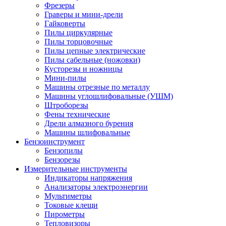
Фрезеры
Граверы и мини-дрели
Гайковерты
Пилы циркулярные
Пилы торцовочные
Пилы цепные электрические
Пилы сабельные (ножовки)
Кусторезы и ножницы
Мини-пилы
Машины отрезные по металлу
Машины углошлифовальные (УШМ)
Штроборезы
Фены технические
Дрели алмазного бурения
Машины шлифовальные
Бензоинструмент
Бензопилы
Бензорезы
Измерительные инструменты
Индикаторы напряжения
Анализаторы электроэнергии
Мультиметры
Токовые клещи
Пирометры
Тепловизоры