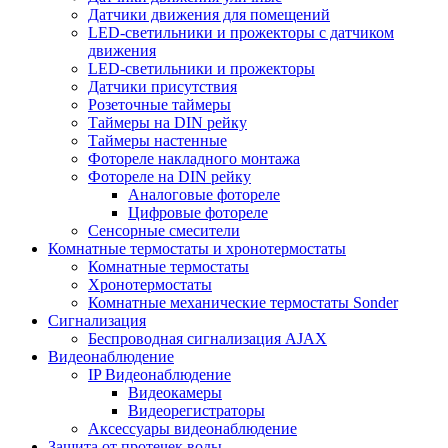
Датчики движения для помещений
LED-светильники и прожекторы с датчиком
движения
LED-светильники и прожекторы
Датчики присутствия
Розеточные таймеры
Таймеры на DIN рейку
Таймеры настенные
Фотореле накладного монтажа
Фотореле на DIN рейку
Аналоговые фотореле
Цифровые фотореле
Сенсорные смесители
Комнатные термостаты и хронотермостаты
Комнатные термостаты
Хронотермостаты
Комнатные механические термостаты Sonder
Сигнализация
Беспроводная сигнализация AJAX
Видеонаблюдение
IP Видеонаблюдение
Видеокамеры
Видеорегистраторы
Аксессуары видеонаблюдение
Защита от протечек воды