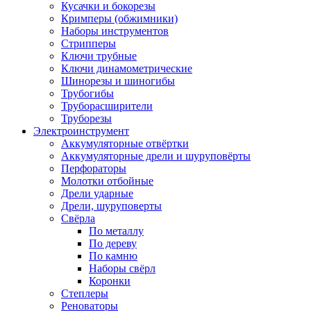
Кусачки и бокорезы
Кримперы (обжимники)
Наборы инструментов
Стрипперы
Ключи трубные
Ключи динамометрические
Шинорезы и шиногибы
Трубогибы
Труборасширители
Труборезы
Электроинструмент
Аккумуляторные отвёртки
Аккумуляторные дрели и шуруповёрты
Перфораторы
Молотки отбойные
Дрели ударные
Дрели, шуруповерты
Свёрла
По металлу
По дереву
По камню
Наборы свёрл
Коронки
Степлеры
Реноваторы