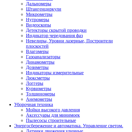
Дальномеры
Штангенциркули
Микрометры
Нутромеры
Видеоскопы
Детекторы скрытой проводки
Индикатор чередования фаз
Невелиры, Уровни лазерные, Построители
плоскостей
Влагомеры
Газоанализаторы
Динамометры
Дозиметры
Индикаторы измерительные
Люксметры
Логгеры
Курвиметры
Толщиномеры
Анемометры
Уборочная техника
Мойки высокого давления
Аксессуары для минимоек
Пылесосы строительные
Энергосбережение и автоматика. Управление светом.
Датчики движения уличные