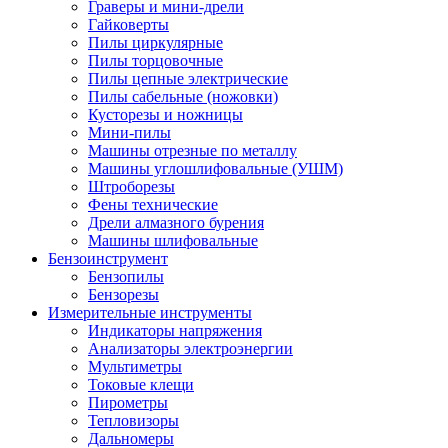
Граверы и мини-дрели
Гайковерты
Пилы циркулярные
Пилы торцовочные
Пилы цепные электрические
Пилы сабельные (ножовки)
Кусторезы и ножницы
Мини-пилы
Машины отрезные по металлу
Машины углошлифовальные (УШМ)
Штроборезы
Фены технические
Дрели алмазного бурения
Машины шлифовальные
Бензоинструмент
Бензопилы
Бензорезы
Измерительные инструменты
Индикаторы напряжения
Анализаторы электроэнергии
Мультиметры
Токовые клещи
Пирометры
Тепловизоры
Дальномеры