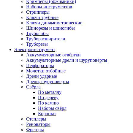
Кримперы (обжимники)
Наборы инструментов
Стрипперы
Ключи трубные
Ключи динамометрические
Шинорезы и шиногибы
Трубогибы
Труборасширители
Труборезы
Электроинструмент
Аккумуляторные отвёртки
Аккумуляторные дрели и шуруповёрты
Перфораторы
Молотки отбойные
Дрели ударные
Дрели, шуруповерты
Свёрла
По металлу
По дереву
По камню
Наборы свёрл
Коронки
Степлеры
Реноваторы
Фрезеры