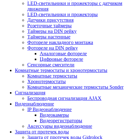
LED-светильники и прожекторы с датчиком
движения
LED-светильники и прожекторы
Датчики присутствия
Розеточные таймеры
Таймеры на DIN рейку
Таймеры настенные
Фотореле накладного монтажа
Фотореле на DIN рейку
Аналоговые фотореле
Цифровые фотореле
Сенсорные смесители
Комнатные термостаты и хронотермостаты
Комнатные термостаты
Хронотермостаты
Комнатные механические термостаты Sonder
Сигнализация
Беспроводная сигнализация AJAX
Видеонаблюдение
IP Видеонаблюдение
Видеокамеры
Видеорегистраторы
Аксессуары видеонаблюдение
Защита от протечек воды
Защита от протечек воды Gidrolock