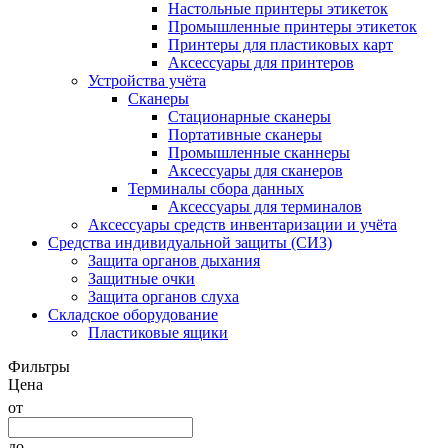
Настольные принтеры этикеток
Промышленные принтеры этикеток
Принтеры для пластиковых карт
Аксессуары для принтеров
Устройства учёта
Сканеры
Стационарные сканеры
Портативные сканеры
Промышленные сканнеры
Аксессуары для сканеров
Терминалы сбора данных
Аксессуары для терминалов
Аксессуары средств инвентаризации и учёта
Средства индивидуальной защиты (СИЗ)
Защита органов дыхания
Защитные очки
Защита органов слуха
Складское оборудование
Пластиковые ящики
Фильтры
Цена
от
до