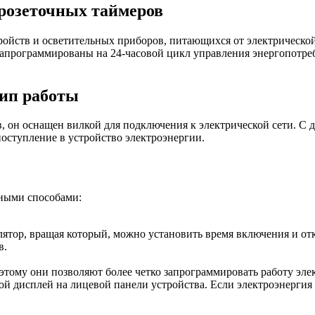
розеточных таймеров
йств и осветительных приборов, питающихся от электрической 
запрограммированы на 24-часовой цикл управления энергопотре
ип работы
, он оснащен вилкой для подключения к электрической сети. С 
оступление в устройство электроэнергии.
зными способами:
улятор, вращая который, можно установить время включения и 
в.
оэтому они позволяют более четко запрограммировать работу эл
й дисплей на лицевой панели устройства. Если электроэнергия