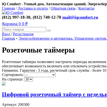
iQ Comfort - Умный дом, Автоматизация зданий, Энергосбер
Главная
/
Доставка и оплата
/
Обратная связь
/
Контакты
(812) 997-18-30, (812) 740-12-78
mail@iqcomfort.ru
Корзина
0
0 ₽
Вход
/
Регистрация
Главная
»
Энергосбережение и автоматика. Управление светом.
Розеточные таймеры
Розеточные таймеры позволяют настроить периоды включения 
обеспечивает возможность включать или отключать устройства
Германии. Гарантия - 3 года, расчетный срок службы - более 10 
Сортировать
На странице:
Цифровой розеточный таймер с недельн
Артикул:
200300