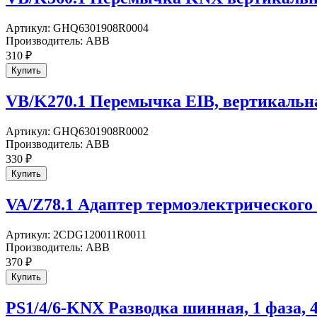
Артикул:
GHQ6301908R0004
Производитель:
ABB
310
₽
VB/K270.1 Перемычка EIB, вертикальна
Артикул:
GHQ6301908R0002
Производитель:
ABB
330
₽
VA/Z78.1 Адаптер термоэлектрического
Артикул:
2CDG120011R0011
Производитель:
ABB
370
₽
PS1/4/6-KNX Разводка шинная, 1 фаза, 