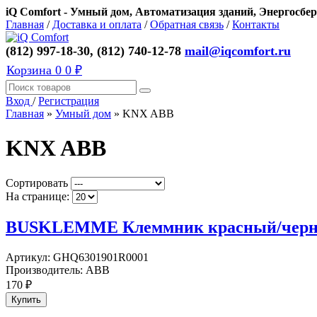
iQ Comfort - Умный дом, Автоматизация зданий, Энергосбер
Главная
/
Доставка и оплата
/
Обратная связь
/
Контакты
(812) 997-18-30, (812) 740-12-78
mail@iqcomfort.ru
Корзина
0
0 ₽
Вход
/
Регистрация
Главная
»
Умный дом
»
KNX ABB
KNX ABB
Сортировать
На странице:
BUSKLEMME Клеммник красный/чер
Артикул:
GHQ6301901R0001
Производитель:
ABB
170
₽