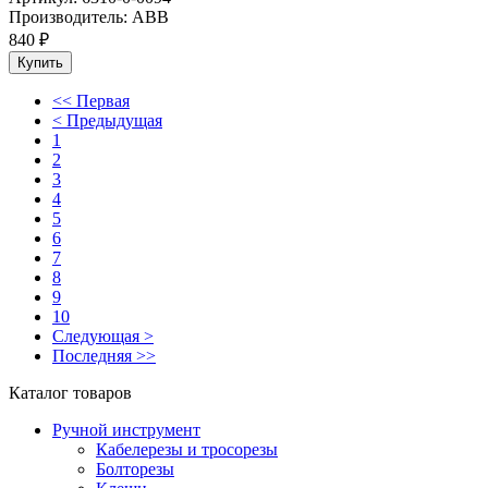
Производитель:
ABB
840
₽
<< Первая
< Предыдущая
1
2
3
4
5
6
7
8
9
10
Следующая >
Последняя >>
Каталог товаров
Ручной инструмент
Кабелерезы и тросорезы
Болторезы