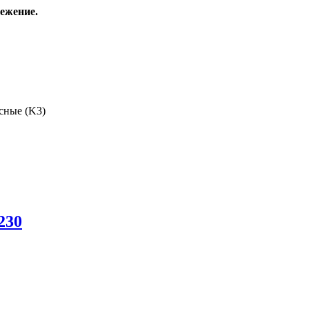
ежение.
сные (K3)
230