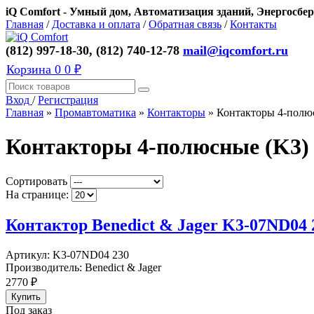
iQ Comfort - Умный дом, Автоматизация зданий, Энергосбер
Главная
/
Доставка и оплата
/
Обратная связь
/
Контакты
(812) 997-18-30, (812) 740-12-78
mail@iqcomfort.ru
Корзина
0
0 ₽
Вход
/
Регистрация
Главная
»
Промавтоматика
»
Контакторы
»
Контакторы 4-полю
Контакторы 4-полюсные (K3)
Сортировать
На странице:
Контактор Benedict & Jager K3-07ND04 
Артикул:
K3-07ND04 230
Производитель:
Benedict & Jager
2770
₽
Под заказ