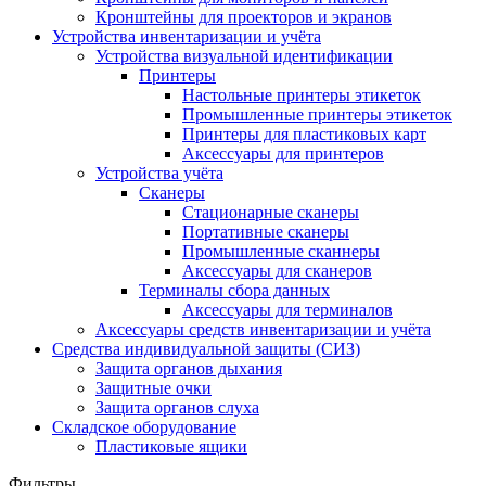
Кронштейны для проекторов и экранов
Устройства инвентаризации и учёта
Устройства визуальной идентификации
Принтеры
Настольные принтеры этикеток
Промышленные принтеры этикеток
Принтеры для пластиковых карт
Аксессуары для принтеров
Устройства учёта
Сканеры
Стационарные сканеры
Портативные сканеры
Промышленные сканнеры
Аксессуары для сканеров
Терминалы сбора данных
Аксессуары для терминалов
Аксессуары средств инвентаризации и учёта
Средства индивидуальной защиты (СИЗ)
Защита органов дыхания
Защитные очки
Защита органов слуха
Складское оборудование
Пластиковые ящики
Фильтры