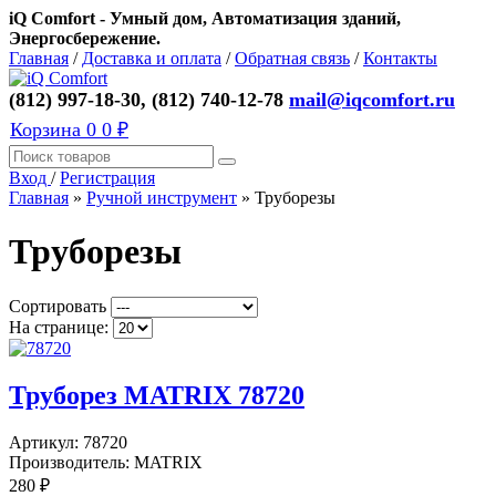
iQ Comfort - Умный дом, Автоматизация зданий,
Энергосбережение.
Главная
/
Доставка и оплата
/
Обратная связь
/
Контакты
(812) 997-18-30, (812) 740-12-78
mail@iqcomfort.ru
Корзина
0
0 ₽
Вход
/
Регистрация
Главная
»
Ручной инструмент
»
Труборезы
Труборезы
Сортировать
На странице:
Труборез MATRIX 78720
Артикул:
78720
Производитель:
MATRIX
280
₽