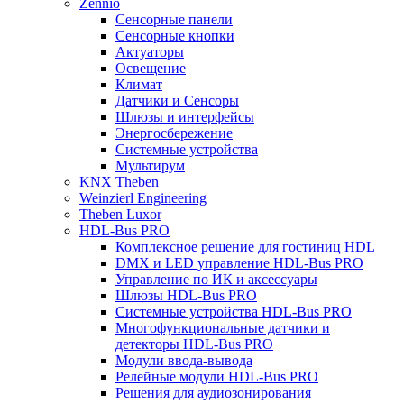
Zennio
Сенсорные панели
Сенсорные кнопки
Актуаторы
Освещение
Климат
Датчики и Сенсоры
Шлюзы и интерфейсы
Энергосбережение
Системные устройства
Мультирум
KNX Theben
Weinzierl Engineering
Theben Luxor
HDL-Bus PRO
Комплексное решение для гостиниц HDL
DMX и LED управление HDL-Bus PRO
Управление по ИК и аксессуары
Шлюзы HDL-Bus PRO
Системные устройства HDL-Bus PRO
Многофункциональные датчики и
детекторы HDL-Bus PRO
Модули ввода-вывода
Релейные модули HDL-Bus PRO
Решения для аудиозонирования