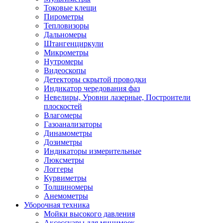
Токовые клещи
Пирометры
Тепловизоры
Дальномеры
Штангенциркули
Микрометры
Нутромеры
Видеоскопы
Детекторы скрытой проводки
Индикатор чередования фаз
Невелиры, Уровни лазерные, Построители
плоскостей
Влагомеры
Газоанализаторы
Динамометры
Дозиметры
Индикаторы измерительные
Люксметры
Логгеры
Курвиметры
Толщиномеры
Анемометры
Уборочная техника
Мойки высокого давления
Аксессуары для минимоек