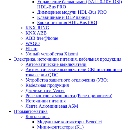
Управление балластами (DALI 0-10V DSI)
HDL-Bus PRO
Диммерные модули HDL-Bus PRO
Клавишные и DLP панели
Блоки питания HDL-Bus PRO
KNX JUNG
KNX ABB
ABB free@home
WAGO
Fibaro
Умный устройства Xiaomi
Электрика, источники питания, кабельная продукция
Автоматические выключатели
Автоматические выключатели CBI постоянного
тока серии QDC
Устройства защитного отключения (УЗО)
Кабельная продукция
Датчики газа Vemer
Реле контроля мощности (Реле приоритета)
Источники питания
Лента Алюминиевая А5М
Промавтоматика
Контакторы
Модульные контакторы Benedict
Мини-контакторы (K1)