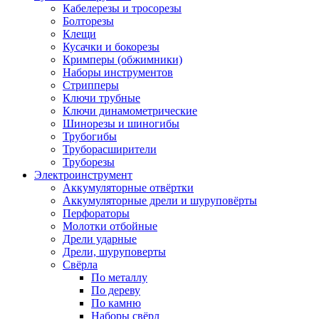
Кабелерезы и тросорезы
Болторезы
Клещи
Кусачки и бокорезы
Кримперы (обжимники)
Наборы инструментов
Стрипперы
Ключи трубные
Ключи динамометрические
Шинорезы и шиногибы
Трубогибы
Труборасширители
Труборезы
Электроинструмент
Аккумуляторные отвёртки
Аккумуляторные дрели и шуруповёрты
Перфораторы
Молотки отбойные
Дрели ударные
Дрели, шуруповерты
Свёрла
По металлу
По дереву
По камню
Наборы свёрл