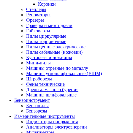
Коронки
Степлеры
Реноваторы
Фрезеры
Граверы и мини-дрели
Гайковерты
Пилы циркулярные
Пилы торцовочные
Пилы цепные электрические
Пилы сабельные (ножовки)
Кусторезы и ножницы
Мини-пилы
Машины отрезные по металлу
Машины углошлифовальные (УШМ)
Штроборезы
Фены технические
Дрели алмазного бурения
Машины шлифовальные
Бензоинструмент
Бензопилы
Бензорезы
Измерительные инструменты
Индикаторы напряжения
Анализаторы электроэнергии
Мультиметры