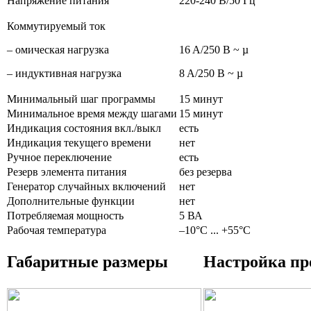
Напряжение питания
220-240 В/50 Гц
Коммутируемый ток
– омическая нагрузка
16 A/250 В ~ µ
– индуктивная нагрузка
8 A/250 В ~ µ
Минимальный шаг программы
15 минут
Минимальное время между шагами
15 минут
Индикация состояния вкл./выкл
есть
Индикация текущего времени
нет
Ручное переключение
есть
Резерв элемента питания
без резерва
Генератор случайных включений
нет
Дополнительные функции
нет
Потребляемая мощность
5 ВА
Рабочая температура
–10°C ... +55°C
Габаритные размеры
Настройка п