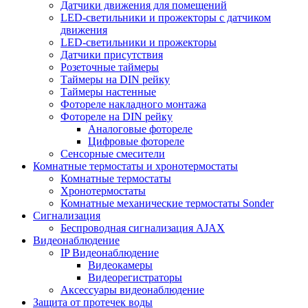
Датчики движения для помещений
LED-светильники и прожекторы с датчиком
движения
LED-светильники и прожекторы
Датчики присутствия
Розеточные таймеры
Таймеры на DIN рейку
Таймеры настенные
Фотореле накладного монтажа
Фотореле на DIN рейку
Аналоговые фотореле
Цифровые фотореле
Сенсорные смесители
Комнатные термостаты и хронотермостаты
Комнатные термостаты
Хронотермостаты
Комнатные механические термостаты Sonder
Сигнализация
Беспроводная сигнализация AJAX
Видеонаблюдение
IP Видеонаблюдение
Видеокамеры
Видеорегистраторы
Аксессуары видеонаблюдение
Защита от протечек воды