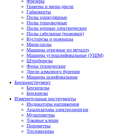
Фрезеры
Граверы и мини-дрели
Гайковерты
Пилы циркулярные
Пилы торцовочные
Пилы цепные электрические
Пилы сабельные (ножовки)
Кусторезы и ножницы
Мини-пилы
Машины отрезные по металлу
Машины углошлифовальные (УШМ)
Штроборезы
Фены технические
Дрели алмазного бурения
Машины шлифовальные
Бензоинструмент
Бензопилы
Бензорезы
Измерительные инструменты
Индикаторы напряжения
Анализаторы электроэнергии
Мультиметры
Токовые клещи
Пирометры
Тепловизоры