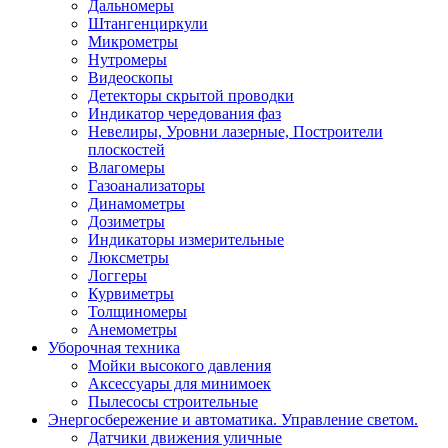
Дальномеры
Штангенциркули
Микрометры
Нутромеры
Видеоскопы
Детекторы скрытой проводки
Индикатор чередования фаз
Невелиры, Уровни лазерные, Построители
плоскостей
Влагомеры
Газоанализаторы
Динамометры
Дозиметры
Индикаторы измерительные
Люксметры
Логгеры
Курвиметры
Толщиномеры
Анемометры
Уборочная техника
Мойки высокого давления
Аксессуары для минимоек
Пылесосы строительные
Энергосбережение и автоматика. Управление светом.
Датчики движения уличные