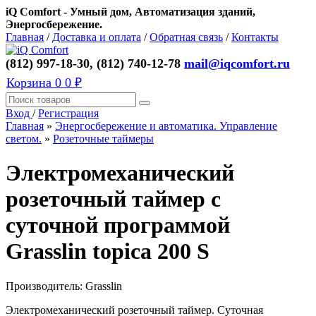
iQ Comfort - Умный дом, Автоматизация зданий,
Энергосбережение.
Главная
/
Доставка и оплата
/
Обратная связь
/
Контакты
(812) 997-18-30, (812) 740-12-78
mail@iqcomfort.ru
Корзина
0
0 ₽
Вход
/
Регистрация
Главная
»
Энергосбережение и автоматика. Управление
светом.
»
Розеточные таймеры
Электромеханический
розеточный таймер с
суточной программой
Grasslin topica 200 S
Производитель:
Grasslin
Электромеханический розеточный таймер. Суточная