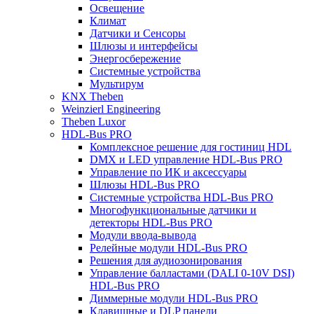
Освещение
Климат
Датчики и Сенсоры
Шлюзы и интерфейсы
Энергосбережение
Системные устройства
Мультирум
KNX Theben
Weinzierl Engineering
Theben Luxor
HDL-Bus PRO
Комплексное решение для гостиниц HDL
DMX и LED управление HDL-Bus PRO
Управление по ИК и аксессуары
Шлюзы HDL-Bus PRO
Системные устройства HDL-Bus PRO
Многофункциональные датчики и
детекторы HDL-Bus PRO
Модули ввода-вывода
Релейные модули HDL-Bus PRO
Решения для аудиозонирования
Управление балластами (DALI 0-10V DSI)
HDL-Bus PRO
Диммерные модули HDL-Bus PRO
Клавишные и DLP панели