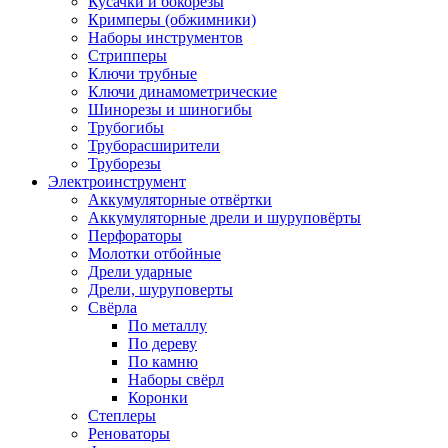
Кусачки и бокорезы
Кримперы (обжимники)
Наборы инструментов
Стрипперы
Ключи трубные
Ключи динамометрические
Шинорезы и шиногибы
Трубогибы
Труборасширители
Труборезы
Электроинструмент
Аккумуляторные отвёртки
Аккумуляторные дрели и шуруповёрты
Перфораторы
Молотки отбойные
Дрели ударные
Дрели, шуруповерты
Свёрла
По металлу
По дереву
По камню
Наборы свёрл
Коронки
Степлеры
Реноваторы