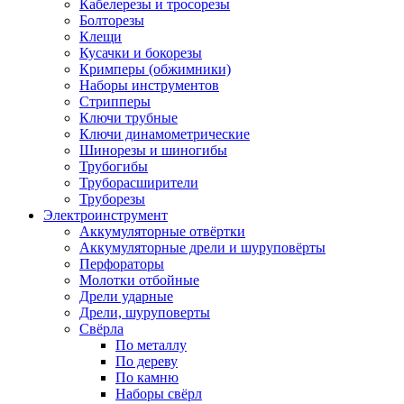
Кабелерезы и тросорезы
Болторезы
Клещи
Кусачки и бокорезы
Кримперы (обжимники)
Наборы инструментов
Стрипперы
Ключи трубные
Ключи динамометрические
Шинорезы и шиногибы
Трубогибы
Труборасширители
Труборезы
Электроинструмент
Аккумуляторные отвёртки
Аккумуляторные дрели и шуруповёрты
Перфораторы
Молотки отбойные
Дрели ударные
Дрели, шуруповерты
Свёрла
По металлу
По дереву
По камню
Наборы свёрл