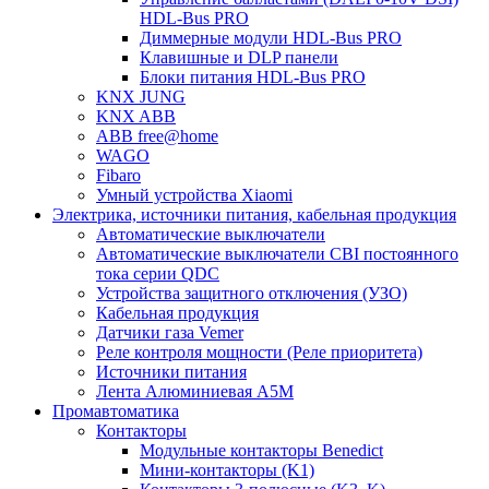
HDL-Bus PRO
Диммерные модули HDL-Bus PRO
Клавишные и DLP панели
Блоки питания HDL-Bus PRO
KNX JUNG
KNX ABB
ABB free@home
WAGO
Fibaro
Умный устройства Xiaomi
Электрика, источники питания, кабельная продукция
Автоматические выключатели
Автоматические выключатели CBI постоянного
тока серии QDC
Устройства защитного отключения (УЗО)
Кабельная продукция
Датчики газа Vemer
Реле контроля мощности (Реле приоритета)
Источники питания
Лента Алюминиевая А5М
Промавтоматика
Контакторы
Модульные контакторы Benedict
Мини-контакторы (K1)