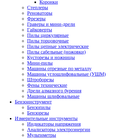
Коронки
Степлеры
Реноваторы
Фрезеры
Граверы и мини-дрели
Гайковерты
Пилы циркулярные
Пилы торцовочные
Пилы цепные электрические
Пилы сабельные (ножовки)
Кусторезы и ножницы
Мини-пилы
Машины отрезные по металлу
Машины углошлифовальные (УШМ)
Штроборезы
Фены технические
Дрели алмазного бурения
Машины шлифовальные
Бензоинструмент
Бензопилы
Бензорезы
Измерительные инструменты
Индикаторы напряжения
Анализаторы электроэнергии
Мультиметры