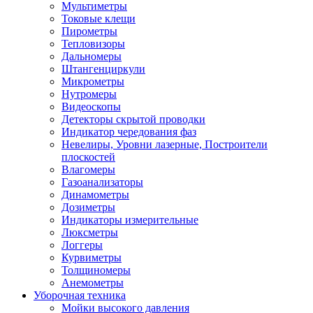
Мультиметры
Токовые клещи
Пирометры
Тепловизоры
Дальномеры
Штангенциркули
Микрометры
Нутромеры
Видеоскопы
Детекторы скрытой проводки
Индикатор чередования фаз
Невелиры, Уровни лазерные, Построители
плоскостей
Влагомеры
Газоанализаторы
Динамометры
Дозиметры
Индикаторы измерительные
Люксметры
Логгеры
Курвиметры
Толщиномеры
Анемометры
Уборочная техника
Мойки высокого давления