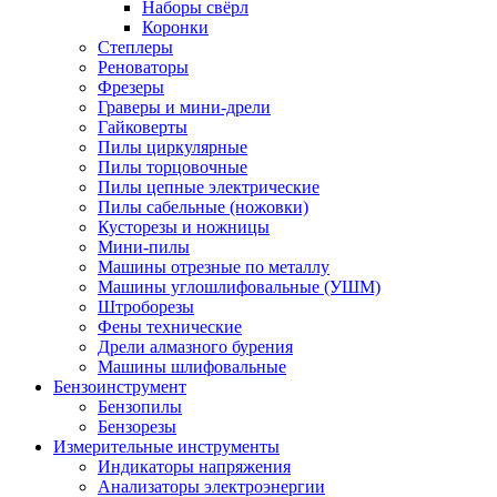
Наборы свёрл
Коронки
Степлеры
Реноваторы
Фрезеры
Граверы и мини-дрели
Гайковерты
Пилы циркулярные
Пилы торцовочные
Пилы цепные электрические
Пилы сабельные (ножовки)
Кусторезы и ножницы
Мини-пилы
Машины отрезные по металлу
Машины углошлифовальные (УШМ)
Штроборезы
Фены технические
Дрели алмазного бурения
Машины шлифовальные
Бензоинструмент
Бензопилы
Бензорезы
Измерительные инструменты
Индикаторы напряжения
Анализаторы электроэнергии