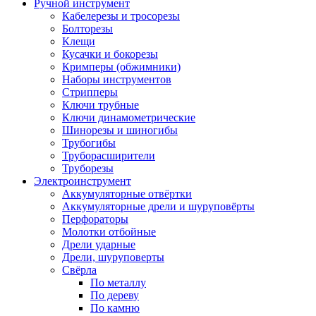
Ручной инструмент
Кабелерезы и тросорезы
Болторезы
Клещи
Кусачки и бокорезы
Кримперы (обжимники)
Наборы инструментов
Стрипперы
Ключи трубные
Ключи динамометрические
Шинорезы и шиногибы
Трубогибы
Труборасширители
Труборезы
Электроинструмент
Аккумуляторные отвёртки
Аккумуляторные дрели и шуруповёрты
Перфораторы
Молотки отбойные
Дрели ударные
Дрели, шуруповерты
Свёрла
По металлу
По дереву
По камню