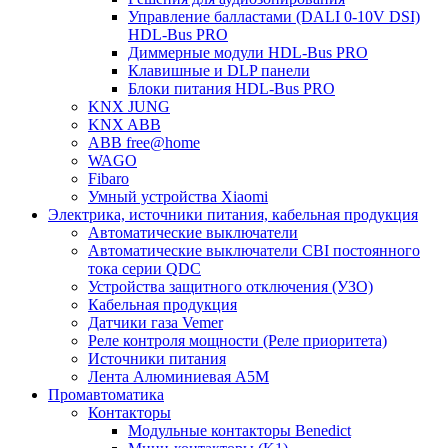
Управление балластами (DALI 0-10V DSI)
HDL-Bus PRO
Диммерные модули HDL-Bus PRO
Клавишные и DLP панели
Блоки питания HDL-Bus PRO
KNX JUNG
KNX ABB
ABB free@home
WAGO
Fibaro
Умный устройства Xiaomi
Электрика, источники питания, кабельная продукция
Автоматические выключатели
Автоматические выключатели CBI постоянного
тока серии QDC
Устройства защитного отключения (УЗО)
Кабельная продукция
Датчики газа Vemer
Реле контроля мощности (Реле приоритета)
Источники питания
Лента Алюминиевая А5М
Промавтоматика
Контакторы
Модульные контакторы Benedict