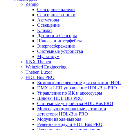
Zennio
Сенсорные панели
Сенсорные кнопки
Актуаторы
Освещение
Климат
Датчики и Сенсоры
Шлюзы и интерфейсы
Энергосбережение
Системные устройства
Мультирум
KNX Theben
Weinzierl Engineering
Theben Luxor
HDL-Bus PRO
Комплексное решение для гостиниц HDL
DMX и LED управление HDL-Bus PRO
Управление по ИК и аксессуары
Шлюзы HDL-Bus PRO
Системные устройства HDL-Bus PRO
Многофункциональные датчики и
детекторы HDL-Bus PRO
Модули ввода-вывода
Релейные модули HDL-Bus PRO
Решения для аудиозонирования