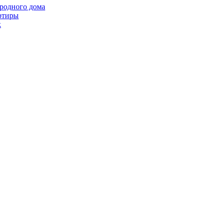
ородного дома
ртиры
k