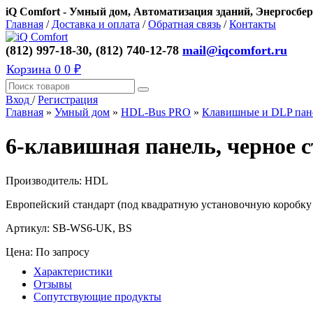
iQ Comfort - Умный дом, Автоматизация зданий, Энергосбер
Главная
/
Доставка и оплата
/
Обратная связь
/
Контакты
(812) 997-18-30, (812) 740-12-78
mail@iqcomfort.ru
Корзина
0
0 ₽
Вход
/
Регистрация
Главная
»
Умный дом
»
HDL-Bus PRO
»
Клавишные и DLP пан
6-клавишная панель, черное 
Производитель:
HDL
Европейский стандарт (под квадратную установочную коробку 
Артикул:
SB-WS6-UK, BS
Цена: По запросу
Характеристики
Отзывы
Сопутствующие продукты