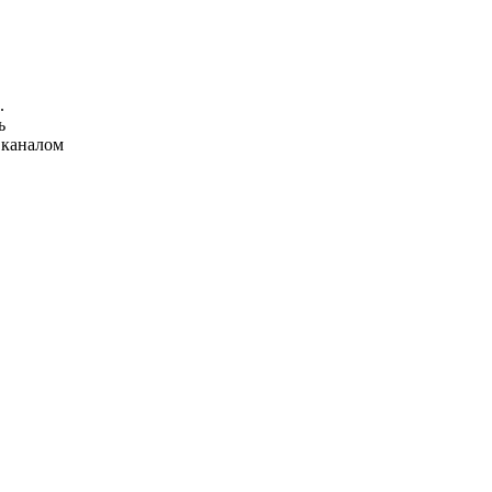
.
ь
 каналом