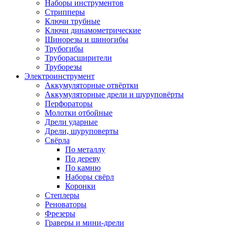
Наборы инструментов
Стрипперы
Ключи трубные
Ключи динамометрические
Шинорезы и шиногибы
Трубогибы
Труборасширители
Труборезы
Электроинструмент
Аккумуляторные отвёртки
Аккумуляторные дрели и шуруповёрты
Перфораторы
Молотки отбойные
Дрели ударные
Дрели, шуруповерты
Свёрла
По металлу
По дереву
По камню
Наборы свёрл
Коронки
Степлеры
Реноваторы
Фрезеры
Граверы и мини-дрели