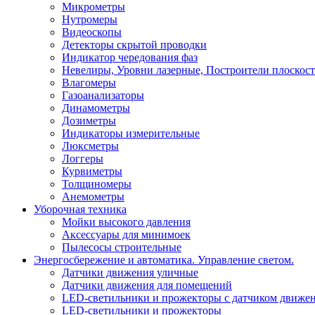
Микрометры
Нутромеры
Видеоскопы
Детекторы скрытой проводки
Индикатор чередования фаз
Невелиры, Уровни лазерные, Построители плоскос
Влагомеры
Газоанализаторы
Динамометры
Дозиметры
Индикаторы измерительные
Люксметры
Логгеры
Курвиметры
Толщиномеры
Анемометры
Уборочная техника
Мойки высокого давления
Аксессуары для минимоек
Пылесосы строительные
Энергосбережение и автоматика. Управление светом.
Датчики движения уличные
Датчики движения для помещений
LED-светильники и прожекторы с датчиком движе
LED-светильники и прожекторы