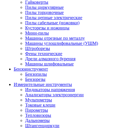
Гайковерты
Пилы циркулярные
Пилы торцовочные
Пилы цепные электрические
Пилы сабельные (ножовки)
Кусторезы и ножницы
Мини-пилы
Машины отрезные по металлу
Машины углошлифовальные (УШМ)
Штроборезы
Фены технические
Дрели алмазного бурения
Машины шлифовальные
Бензоинструмент
Бензопилы
Бензорезы
Измерительные инструменты
Индикаторы напряжения
Анализаторы электроэнергии
Мультиметры
Токовые клещи
Пирометры
Тепловизоры
Дальномеры
Штангенциркули