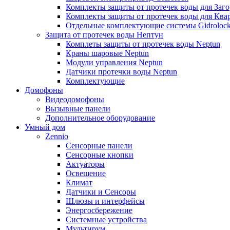
Комплекты защиты от протечек воды для Заг
Комплекты защиты от протечек воды для Ква
Отдельные комплектующие системы Gidroloc
Защита от протечек воды Нептун
Комплеты защиты от протечек воды Neptun
Краны шаровые Neptun
Модули управления Neptun
Датчики протечки воды Neptun
Комплектующие
Домофоны
Видеодомофоны
Вызывные панели
Дополнительное оборудование
Умный дом
Zennio
Сенсорные панели
Сенсорные кнопки
Актуаторы
Освещение
Климат
Датчики и Сенсоры
Шлюзы и интерфейсы
Энергосбережение
Системные устройства
Мультирум