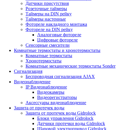
Датчики присутствия
Розеточные таймеры
Таймеры на DIN рейку
Таймеры настенные
Фотореле накладного монтажа
Фотореле на DIN рейку
Аналоговые фотореле
Цифровые фотореле
Сенсорные смесители
Комнатные термостаты и хронотермостаты
Комнатные термостаты
Хронотермостаты
Комнатные механические термостаты Sonder
Сигнализация
Беспроводная сигнализация AJAX
Видеонаблюдение
IP Видеонаблюдение
Видеокамеры
Видеорегистраторы
Аксессуары видеонаблюдение
Защита от протечек воды
Защита от протечек воды Gidrolock
Блоки управления Gidrolock
Датчики протечки воды Gidrolock
Шаровой электропривод Gidrolock