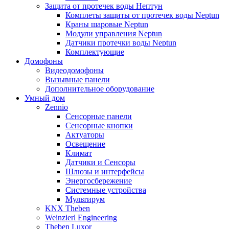
Защита от протечек воды Нептун
Комплеты защиты от протечек воды Neptun
Краны шаровые Neptun
Модули управления Neptun
Датчики протечки воды Neptun
Комплектующие
Домофоны
Видеодомофоны
Вызывные панели
Дополнительное оборудование
Умный дом
Zennio
Сенсорные панели
Сенсорные кнопки
Актуаторы
Освещение
Климат
Датчики и Сенсоры
Шлюзы и интерфейсы
Энергосбережение
Системные устройства
Мультирум
KNX Theben
Weinzierl Engineering
Theben Luxor