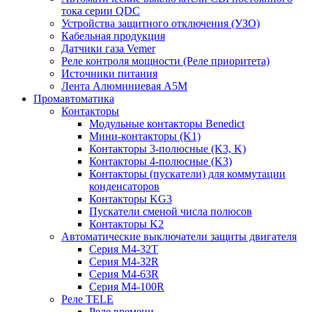
тока серии QDC
Устройства защитного отключения (УЗО)
Кабельная продукция
Датчики газа Vemer
Реле контроля мощности (Реле приоритета)
Источники питания
Лента Алюминиевая А5М
Промавтоматика
Контакторы
Модульные контакторы Benedict
Мини-контакторы (K1)
Контакторы 3-полюсные (K3, K)
Контакторы 4-полюсные (K3)
Контакторы (пускатели) для коммутации
конденсаторов
Контакторы KG3
Пускатели сменой числа полюсов
Контакторы K2
Автоматические выключатели защиты двигателя
Серия M4-32T
Серия M4-32R
Серия M4-63R
Серия M4-100R
Реле TELE
Реле времени