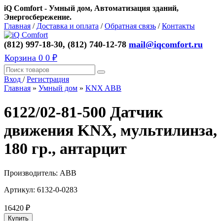
iQ Comfort - Умный дом, Автоматизация зданий,
Энергосбережение.
Главная
/
Доставка и оплата
/
Обратная связь
/
Контакты
(812) 997-18-30, (812) 740-12-78
mail@iqcomfort.ru
Корзина
0
0 ₽
Вход
/
Регистрация
Главная
»
Умный дом
»
KNX ABB
6122/02-81-500 Датчик
движения KNX, мультилинза,
180 гр., антарцит
Производитель:
ABB
Артикул:
6132-0-0283
16420
₽