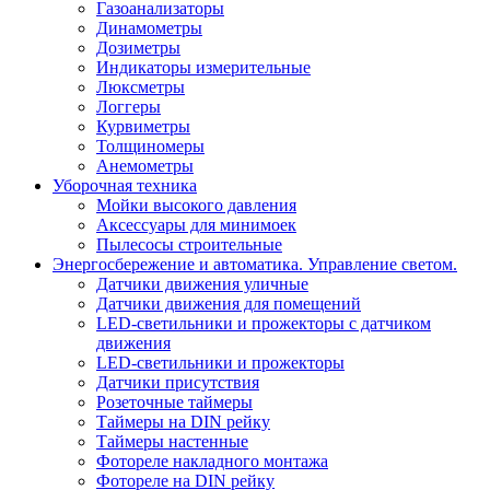
Газоанализаторы
Динамометры
Дозиметры
Индикаторы измерительные
Люксметры
Логгеры
Курвиметры
Толщиномеры
Анемометры
Уборочная техника
Мойки высокого давления
Аксессуары для минимоек
Пылесосы строительные
Энергосбережение и автоматика. Управление светом.
Датчики движения уличные
Датчики движения для помещений
LED-светильники и прожекторы с датчиком
движения
LED-светильники и прожекторы
Датчики присутствия
Розеточные таймеры
Таймеры на DIN рейку
Таймеры настенные
Фотореле накладного монтажа
Фотореле на DIN рейку