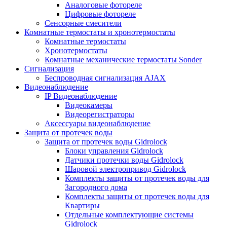
Аналоговые фотореле
Цифровые фотореле
Сенсорные смесители
Комнатные термостаты и хронотермостаты
Комнатные термостаты
Хронотермостаты
Комнатные механические термостаты Sonder
Сигнализация
Беспроводная сигнализация AJAX
Видеонаблюдение
IP Видеонаблюдение
Видеокамеры
Видеорегистраторы
Аксессуары видеонаблюдение
Защита от протечек воды
Защита от протечек воды Gidrolock
Блоки управления Gidrolock
Датчики протечки воды Gidrolock
Шаровой электропривод Gidrolock
Комплекты защиты от протечек воды для
Загородного дома
Комплекты защиты от протечек воды для
Квартиры
Отдельные комплектующие системы
Gidrolock