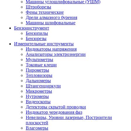
Машины углошлифовальные (УШМ)
Штроборезы
Фены технические
Дрели алмазного бурения
Машины шлифовальные
Бензоинструмент
Бензопилы
Бензорезы
Измерительные инструменты
Индикаторы напряжения
Анализаторы электроэнергии
Мультиметры
Токовые клещи
Пирометры
Тепловизоры
Дальномеры
Штангенциркули
Микрометры
Нутромеры
Видеоскопы
Детекторы скрытой проводки
Индикатор чередования фаз
Невелиры, Уровни лазерные, Построители
плоскостей
Влагомеры