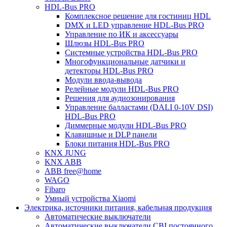
HDL-Bus PRO
Комплексное решение для гостиниц HDL
DMX и LED управление HDL-Bus PRO
Управление по ИК и аксессуары
Шлюзы HDL-Bus PRO
Системные устройства HDL-Bus PRO
Многофункциональные датчики и
детекторы HDL-Bus PRO
Модули ввода-вывода
Релейные модули HDL-Bus PRO
Решения для аудиозонирования
Управление балластами (DALI 0-10V DSI)
HDL-Bus PRO
Диммерные модули HDL-Bus PRO
Клавишные и DLP панели
Блоки питания HDL-Bus PRO
KNX JUNG
KNX ABB
ABB free@home
WAGO
Fibaro
Умный устройства Xiaomi
Электрика, источники питания, кабельная продукция
Автоматические выключатели
Автоматические выключатели CBI постоянного