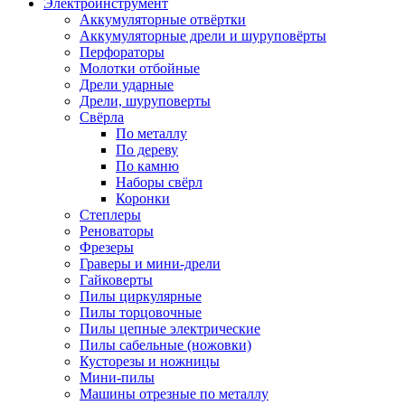
Электроинструмент
Аккумуляторные отвёртки
Аккумуляторные дрели и шуруповёрты
Перфораторы
Молотки отбойные
Дрели ударные
Дрели, шуруповерты
Свёрла
По металлу
По дереву
По камню
Наборы свёрл
Коронки
Степлеры
Реноваторы
Фрезеры
Граверы и мини-дрели
Гайковерты
Пилы циркулярные
Пилы торцовочные
Пилы цепные электрические
Пилы сабельные (ножовки)
Кусторезы и ножницы
Мини-пилы
Машины отрезные по металлу