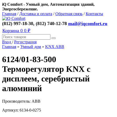
iQ Comfort - Умный дом, Автоматизация зданий,
Энергосбережение.
Главная
/
Доставка и оплата
/
Обратная связь
/
Контакты
(812) 997-18-30, (812) 740-12-78
mail@iqcomfort.ru
Корзина
0
0 ₽
Вход
/
Регистрация
Главная
»
Умный дом
»
KNX ABB
6124/01-83-500
Терморегулятор KNX с
дисплеем, серебристый
алюминий
Производитель:
ABB
Артикул:
6134-0-0275