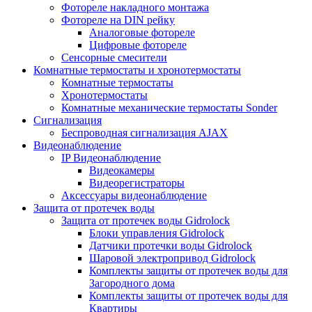
Фотореле накладного монтажа
Фотореле на DIN рейку
Аналоговые фотореле
Цифровые фотореле
Сенсорные смесители
Комнатные термостаты и хронотермостаты
Комнатные термостаты
Хронотермостаты
Комнатные механические термостаты Sonder
Сигнализация
Беспроводная сигнализация AJAX
Видеонаблюдение
IP Видеонаблюдение
Видеокамеры
Видеорегистраторы
Аксессуары видеонаблюдение
Защита от протечек воды
Защита от протечек воды Gidrolock
Блоки управления Gidrolock
Датчики протечки воды Gidrolock
Шаровой электропривод Gidrolock
Комплекты защиты от протечек воды для
Загородного дома
Комплекты защиты от протечек воды для
Квартиры