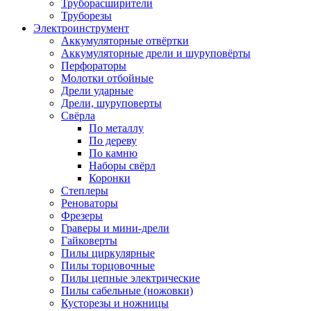
Труборасширители
Труборезы
Электроинструмент
Аккумуляторные отвёртки
Аккумуляторные дрели и шуруповёрты
Перфораторы
Молотки отбойные
Дрели ударные
Дрели, шуруповерты
Свёрла
По металлу
По дереву
По камню
Наборы свёрл
Коронки
Степлеры
Реноваторы
Фрезеры
Граверы и мини-дрели
Гайковерты
Пилы циркулярные
Пилы торцовочные
Пилы цепные электрические
Пилы сабельные (ножовки)
Кусторезы и ножницы