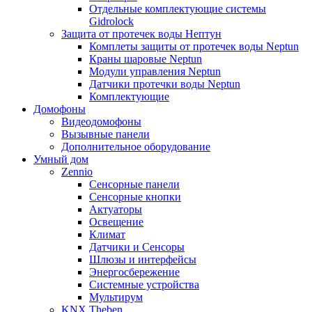
Отдельные комплектующие системы
Gidrolock
Защита от протечек воды Нептун
Комплеты защиты от протечек воды Neptun
Краны шаровые Neptun
Модули управления Neptun
Датчики протечки воды Neptun
Комплектующие
Домофоны
Видеодомофоны
Вызывные панели
Дополнительное оборудование
Умный дом
Zennio
Сенсорные панели
Сенсорные кнопки
Актуаторы
Освещение
Климат
Датчики и Сенсоры
Шлюзы и интерфейсы
Энергосбережение
Системные устройства
Мультирум
KNX Theben