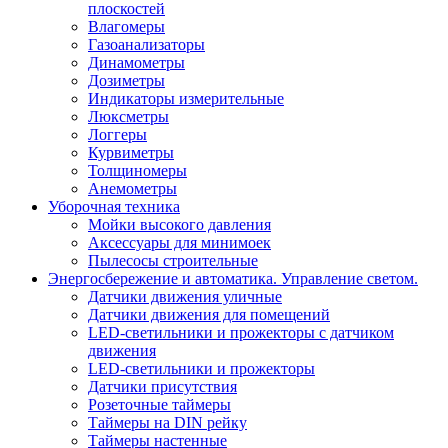
плоскостей
Влагомеры
Газоанализаторы
Динамометры
Дозиметры
Индикаторы измерительные
Люксметры
Логгеры
Курвиметры
Толщиномеры
Анемометры
Уборочная техника
Мойки высокого давления
Аксессуары для минимоек
Пылесосы строительные
Энергосбережение и автоматика. Управление светом.
Датчики движения уличные
Датчики движения для помещений
LED-светильники и прожекторы с датчиком
движения
LED-светильники и прожекторы
Датчики присутствия
Розеточные таймеры
Таймеры на DIN рейку
Таймеры настенные