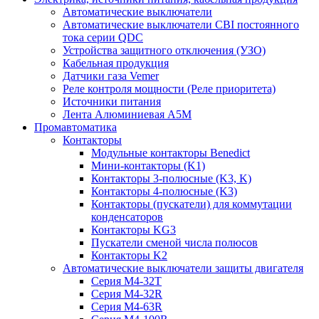
Автоматические выключатели
Автоматические выключатели CBI постоянного
тока серии QDC
Устройства защитного отключения (УЗО)
Кабельная продукция
Датчики газа Vemer
Реле контроля мощности (Реле приоритета)
Источники питания
Лента Алюминиевая А5М
Промавтоматика
Контакторы
Модульные контакторы Benedict
Мини-контакторы (K1)
Контакторы 3-полюсные (K3, K)
Контакторы 4-полюсные (K3)
Контакторы (пускатели) для коммутации
конденсаторов
Контакторы KG3
Пускатели сменой числа полюсов
Контакторы K2
Автоматические выключатели защиты двигателя
Серия M4-32T
Серия M4-32R
Серия M4-63R