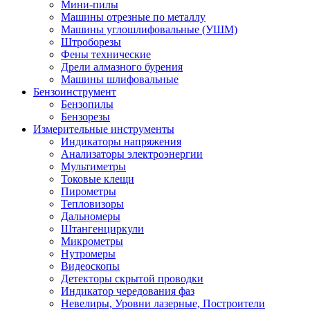
Мини-пилы
Машины отрезные по металлу
Машины углошлифовальные (УШМ)
Штроборезы
Фены технические
Дрели алмазного бурения
Машины шлифовальные
Бензоинструмент
Бензопилы
Бензорезы
Измерительные инструменты
Индикаторы напряжения
Анализаторы электроэнергии
Мультиметры
Токовые клещи
Пирометры
Тепловизоры
Дальномеры
Штангенциркули
Микрометры
Нутромеры
Видеоскопы
Детекторы скрытой проводки
Индикатор чередования фаз
Невелиры, Уровни лазерные, Построители