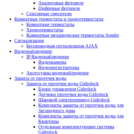
Аналоговые фотореле
Цифровые фотореле
Сенсорные смесители
Комнатные термостаты и хронотермостаты
Комнатные термостаты
Хронотермостаты
Комнатные механические термостаты Sonder
Сигнализация
Беспроводная сигнализация AJAX
Видеонаблюдение
IP Видеонаблюдение
Видеокамеры
Видеорегистраторы
Аксессуары видеонаблюдение
Защита от протечек воды
Защита от протечек воды Gidrolock
Блоки управления Gidrolock
Датчики протечки воды Gidrolock
Шаровой электропривод Gidrolock
Комплекты защиты от протечек воды для
Загородного дома
Комплекты защиты от протечек воды для
Квартиры
Отдельные комплектующие системы
Gidrolock