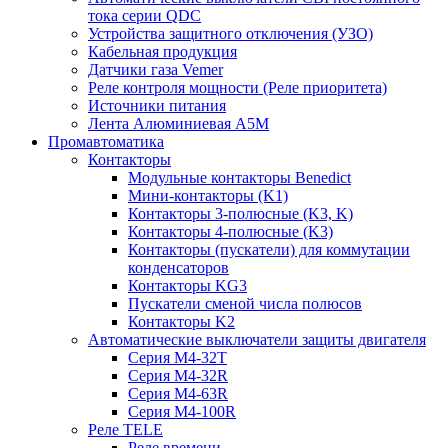
тока серии QDC
Устройства защитного отключения (УЗО)
Кабельная продукция
Датчики газа Vemer
Реле контроля мощности (Реле приоритета)
Источники питания
Лента Алюминиевая А5М
Промавтоматика
Контакторы
Модульные контакторы Benedict
Мини-контакторы (K1)
Контакторы 3-полюсные (K3, K)
Контакторы 4-полюсные (K3)
Контакторы (пускатели) для коммутации
конденсаторов
Контакторы KG3
Пускатели сменой числа полюсов
Контакторы K2
Автоматические выключатели защиты двигателя
Серия M4-32T
Серия M4-32R
Серия M4-63R
Серия M4-100R
Реле TELE
Реле времени