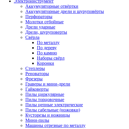
Электроинструмент
Аккумуляторные отвёртки
Аккумуляторные дрели и шуруповёрты
Перфораторы
Молотки отбойные
Дрели ударные
Дрели, шуруповерты
Свёрла
По металлу
По дереву
По камню
Наборы свёрл
Коронки
Степлеры
Реноваторы
Фрезеры
Граверы и мини-дрели
Гайковерты
Пилы циркулярные
Пилы торцовочные
Пилы цепные электрические
Пилы сабельные (ножовки)
Кусторезы и ножницы
Мини-пилы
Машины отрезные по металлу