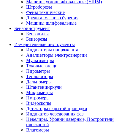
Машины углошлифовальные (УШМ)
Штроборезы
Фены технические
Дрели алмазного бурения
Машины шлифовальные
Бензоинструмент
Бензопилы
Бензорезы
Измерительные инструменты
Индикаторы напряжения
Анализаторы электроэнергии
Мультиметры
Токовые клещи
Пирометры
Тепловизоры
Дальномеры
Штангенциркули
Микрометры
Нутромеры
Видеоскопы
Детекторы скрытой проводки
Индикатор чередования фаз
Невелиры, Уровни лазерные, Построители
плоскостей
Влагомеры