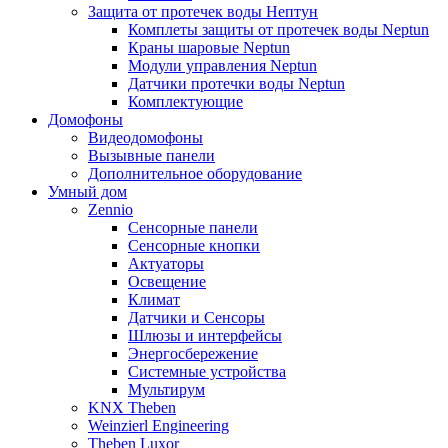
Защита от протечек воды Нептун
Комплеты защиты от протечек воды Neptun
Краны шаровые Neptun
Модули управления Neptun
Датчики протечки воды Neptun
Комплектующие
Домофоны
Видеодомофоны
Вызывные панели
Дополнительное оборудование
Умный дом
Zennio
Сенсорные панели
Сенсорные кнопки
Актуаторы
Освещение
Климат
Датчики и Сенсоры
Шлюзы и интерфейсы
Энергосбережение
Системные устройства
Мультирум
KNX Theben
Weinzierl Engineering
Theben Luxor