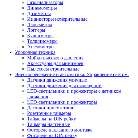
Газоанализаторы
Динамометры
Дозиметры
Индикаторы измерительные
Люксметры
Логгеры
Курвиметры
Толщиномеры
Анемометры
Уборочная техника
Мойки высокого давления
Аксессуары для минимоек
Пылесосы строительные
Энергосбережение и автоматика. Управление светом.
Датчики движения уличные
Датчики движения для помещений
LED-светильники и прожекторы с датчиком
движения
LED-светильники и прожекторы
Датчики присутствия
Розеточные таймеры
Таймеры на DIN рейку
Таймеры настенные
Фотореле накладного монтажа
Фотореле на DIN рейку