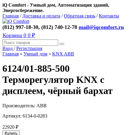
iQ Comfort - Умный дом, Автоматизация зданий,
Энергосбережение.
Главная
/
Доставка и оплата
/
Обратная связь
/
Контакты
(812) 997-18-30, (812) 740-12-78
mail@iqcomfort.ru
Корзина
0
0 ₽
Вход
/
Регистрация
Главная
»
Умный дом
»
KNX ABB
6124/01-885-500
Терморегулятор KNX с
дисплеем, чёрный бархат
Производитель:
ABB
Артикул:
6134-0-0283
22920
₽