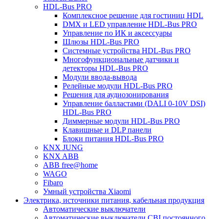
HDL-Bus PRO
Комплексное решение для гостиниц HDL
DMX и LED управление HDL-Bus PRO
Управление по ИК и аксессуары
Шлюзы HDL-Bus PRO
Системные устройства HDL-Bus PRO
Многофункциональные датчики и
детекторы HDL-Bus PRO
Модули ввода-вывода
Релейные модули HDL-Bus PRO
Решения для аудиозонирования
Управление балластами (DALI 0-10V DSI)
HDL-Bus PRO
Диммерные модули HDL-Bus PRO
Клавишные и DLP панели
Блоки питания HDL-Bus PRO
KNX JUNG
KNX ABB
ABB free@home
WAGO
Fibaro
Умный устройства Xiaomi
Электрика, источники питания, кабельная продукция
Автоматические выключатели
Автоматические выключатели CBI постоянного