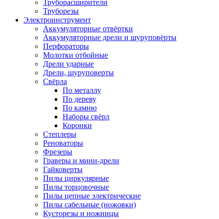
Труборасширители
Труборезы
Электроинструмент
Аккумуляторные отвёртки
Аккумуляторные дрели и шуруповёрты
Перфораторы
Молотки отбойные
Дрели ударные
Дрели, шуруповерты
Свёрла
По металлу
По дереву
По камню
Наборы свёрл
Коронки
Степлеры
Реноваторы
Фрезеры
Граверы и мини-дрели
Гайковерты
Пилы циркулярные
Пилы торцовочные
Пилы цепные электрические
Пилы сабельные (ножовки)
Кусторезы и ножницы