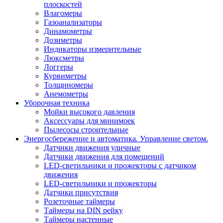
плоскостей
Влагомеры
Газоанализаторы
Динамометры
Дозиметры
Индикаторы измерительные
Люксметры
Логгеры
Курвиметры
Толщиномеры
Анемометры
Уборочная техника
Мойки высокого давления
Аксессуары для минимоек
Пылесосы строительные
Энергосбережение и автоматика. Управление светом.
Датчики движения уличные
Датчики движения для помещений
LED-светильники и прожекторы с датчиком
движения
LED-светильники и прожекторы
Датчики присутствия
Розеточные таймеры
Таймеры на DIN рейку
Таймеры настенные