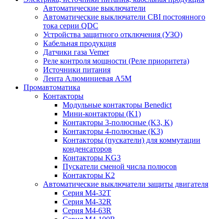
Автоматические выключатели
Автоматические выключатели CBI постоянного
тока серии QDC
Устройства защитного отключения (УЗО)
Кабельная продукция
Датчики газа Vemer
Реле контроля мощности (Реле приоритета)
Источники питания
Лента Алюминиевая А5М
Промавтоматика
Контакторы
Модульные контакторы Benedict
Мини-контакторы (K1)
Контакторы 3-полюсные (K3, K)
Контакторы 4-полюсные (K3)
Контакторы (пускатели) для коммутации
конденсаторов
Контакторы KG3
Пускатели сменой числа полюсов
Контакторы K2
Автоматические выключатели защиты двигателя
Серия M4-32T
Серия M4-32R
Серия M4-63R