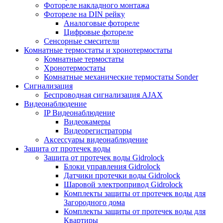
Фотореле накладного монтажа
Фотореле на DIN рейку
Аналоговые фотореле
Цифровые фотореле
Сенсорные смесители
Комнатные термостаты и хронотермостаты
Комнатные термостаты
Хронотермостаты
Комнатные механические термостаты Sonder
Сигнализация
Беспроводная сигнализация AJAX
Видеонаблюдение
IP Видеонаблюдение
Видеокамеры
Видеорегистраторы
Аксессуары видеонаблюдение
Защита от протечек воды
Защита от протечек воды Gidrolock
Блоки управления Gidrolock
Датчики протечки воды Gidrolock
Шаровой электропривод Gidrolock
Комплекты защиты от протечек воды для
Загородного дома
Комплекты защиты от протечек воды для
Квартиры