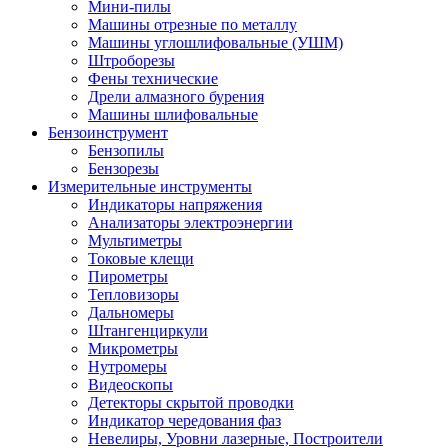
Мини-пилы
Машины отрезные по металлу
Машины углошлифовальные (УШМ)
Штроборезы
Фены технические
Дрели алмазного бурения
Машины шлифовальные
Бензоинструмент
Бензопилы
Бензорезы
Измерительные инструменты
Индикаторы напряжения
Анализаторы электроэнергии
Мультиметры
Токовые клещи
Пирометры
Тепловизоры
Дальномеры
Штангенциркули
Микрометры
Нутромеры
Видеоскопы
Детекторы скрытой проводки
Индикатор чередования фаз
Невелиры, Уровни лазерные, Построители