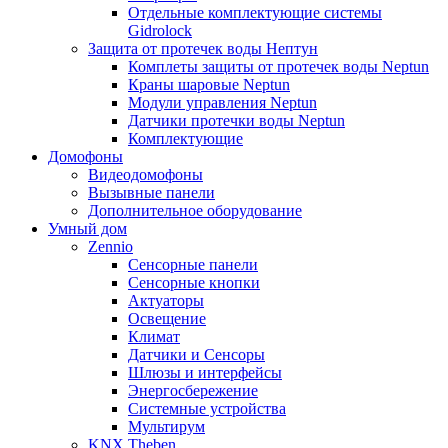
Отдельные комплектующие системы
Gidrolock
Защита от протечек воды Нептун
Комплеты защиты от протечек воды Neptun
Краны шаровые Neptun
Модули управления Neptun
Датчики протечки воды Neptun
Комплектующие
Домофоны
Видеодомофоны
Вызывные панели
Дополнительное оборудование
Умный дом
Zennio
Сенсорные панели
Сенсорные кнопки
Актуаторы
Освещение
Климат
Датчики и Сенсоры
Шлюзы и интерфейсы
Энергосбережение
Системные устройства
Мультирум
KNX Theben