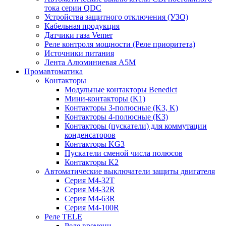
тока серии QDC
Устройства защитного отключения (УЗО)
Кабельная продукция
Датчики газа Vemer
Реле контроля мощности (Реле приоритета)
Источники питания
Лента Алюминиевая А5М
Промавтоматика
Контакторы
Модульные контакторы Benedict
Мини-контакторы (K1)
Контакторы 3-полюсные (K3, K)
Контакторы 4-полюсные (K3)
Контакторы (пускатели) для коммутации
конденсаторов
Контакторы KG3
Пускатели сменой числа полюсов
Контакторы K2
Автоматические выключатели защиты двигателя
Серия M4-32T
Серия M4-32R
Серия M4-63R
Серия M4-100R
Реле TELE
Реле времени