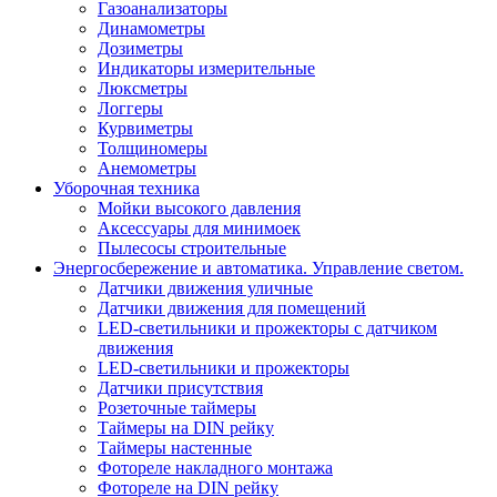
Газоанализаторы
Динамометры
Дозиметры
Индикаторы измерительные
Люксметры
Логгеры
Курвиметры
Толщиномеры
Анемометры
Уборочная техника
Мойки высокого давления
Аксессуары для минимоек
Пылесосы строительные
Энергосбережение и автоматика. Управление светом.
Датчики движения уличные
Датчики движения для помещений
LED-светильники и прожекторы с датчиком
движения
LED-светильники и прожекторы
Датчики присутствия
Розеточные таймеры
Таймеры на DIN рейку
Таймеры настенные
Фотореле накладного монтажа
Фотореле на DIN рейку