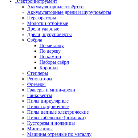
Электроинструмент
Аккумуляторные отвёртки
Аккумуляторные дрели и шуруповёрты
Перфораторы
Молотки отбойные
Дрели ударные
Дрели, шуруповерты
Свёрла
По металлу
По дереву
По камню
Наборы свёрл
Коронки
Степлеры
Реноваторы
Фрезеры
Граверы и мини-дрели
Гайковерты
Пилы циркулярные
Пилы торцовочные
Пилы цепные электрические
Пилы сабельные (ножовки)
Кусторезы и ножницы
Мини-пилы
Машины отрезные по металлу