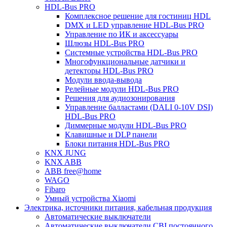
HDL-Bus PRO
Комплексное решение для гостиниц HDL
DMX и LED управление HDL-Bus PRO
Управление по ИК и аксессуары
Шлюзы HDL-Bus PRO
Системные устройства HDL-Bus PRO
Многофункциональные датчики и
детекторы HDL-Bus PRO
Модули ввода-вывода
Релейные модули HDL-Bus PRO
Решения для аудиозонирования
Управление балластами (DALI 0-10V DSI)
HDL-Bus PRO
Диммерные модули HDL-Bus PRO
Клавишные и DLP панели
Блоки питания HDL-Bus PRO
KNX JUNG
KNX ABB
ABB free@home
WAGO
Fibaro
Умный устройства Xiaomi
Электрика, источники питания, кабельная продукция
Автоматические выключатели
Автоматические выключатели CBI постоянного