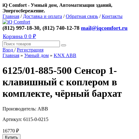
iQ Comfort - Умный дом, Автоматизация зданий,
Энергосбережение.
Главная
/
Доставка и оплата
/
Обратная связь
/
Контакты
(812) 997-18-30, (812) 740-12-78
mail@iqcomfort.ru
Корзина
0
0 ₽
Вход
/
Регистрация
Главная
»
Умный дом
»
KNX ABB
6125/01-885-500 Сенсор 1-
клавишный с коплером в
комплекте, чёрный бархат
Производитель:
ABB
Артикул:
6115-0-0215
16770
₽