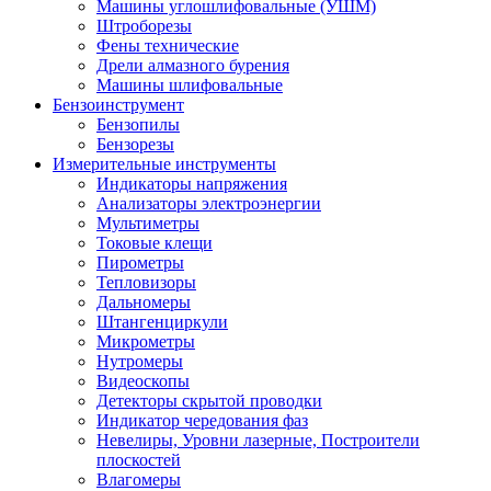
Машины углошлифовальные (УШМ)
Штроборезы
Фены технические
Дрели алмазного бурения
Машины шлифовальные
Бензоинструмент
Бензопилы
Бензорезы
Измерительные инструменты
Индикаторы напряжения
Анализаторы электроэнергии
Мультиметры
Токовые клещи
Пирометры
Тепловизоры
Дальномеры
Штангенциркули
Микрометры
Нутромеры
Видеоскопы
Детекторы скрытой проводки
Индикатор чередования фаз
Невелиры, Уровни лазерные, Построители
плоскостей
Влагомеры