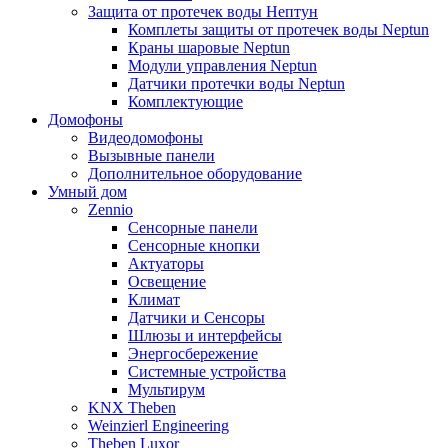
Защита от протечек воды Нептун
Комплеты защиты от протечек воды Neptun
Краны шаровые Neptun
Модули управления Neptun
Датчики протечки воды Neptun
Комплектующие
Домофоны
Видеодомофоны
Вызывные панели
Дополнительное оборудование
Умный дом
Zennio
Сенсорные панели
Сенсорные кнопки
Актуаторы
Освещение
Климат
Датчики и Сенсоры
Шлюзы и интерфейсы
Энергосбережение
Системные устройства
Мультирум
KNX Theben
Weinzierl Engineering
Theben Luxor