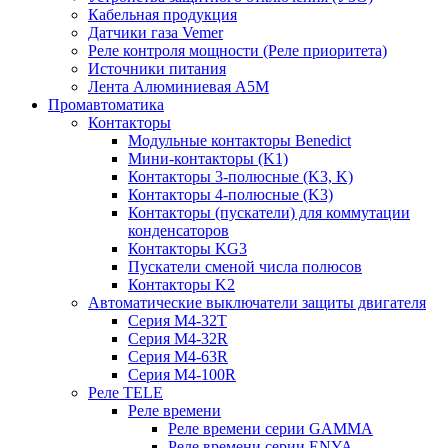
Кабельная продукция
Датчики газа Vemer
Реле контроля мощности (Реле приоритета)
Источники питания
Лента Алюминиевая А5М
Промавтоматика
Контакторы
Модульные контакторы Benedict
Мини-контакторы (K1)
Контакторы 3-полюсные (K3, K)
Контакторы 4-полюсные (K3)
Контакторы (пускатели) для коммутации
конденсаторов
Контакторы KG3
Пускатели сменой числа полюсов
Контакторы K2
Автоматические выключатели защиты двигателя
Серия M4-32T
Серия M4-32R
Серия M4-63R
Серия M4-100R
Реле TELE
Реле времени
Реле времени серии GAMMA
Реле времени серии ENYA