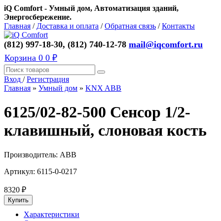
iQ Comfort - Умный дом, Автоматизация зданий,
Энергосбережение.
Главная
/
Доставка и оплата
/
Обратная связь
/
Контакты
(812) 997-18-30, (812) 740-12-78
mail@iqcomfort.ru
Корзина
0
0 ₽
Вход
/
Регистрация
Главная
»
Умный дом
»
KNX ABB
6125/02-82-500 Сенсор 1/2-
клавишный, слоновая кость
Производитель:
ABB
Артикул:
6115-0-0217
8320
₽
Характеристики