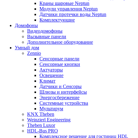
Краны шаровые Neptun
Модули управления Neptun
Датчики протечки воды Neptun
Комплектующие
Домофоны
Видеодомофоны
Вызывные панели
Дополнительное оборудование
Умный дом
Zennio
Сенсорные панели
Сенсорные кнопки
Актуаторы
Освещение
Климат
Датчики и Сенсоры
Шлюзы и интерфейсы
Энергосбережение
Системные устройства
Мультирум
KNX Theben
Weinzierl Engineering
Theben Luxor
HDL-Bus PRO
Комплексное решение для гостиниц HDL