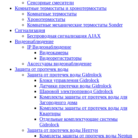
Сенсорные смесители
Комнатные термостаты и хронотермостаты
Комнатные термостаты
Хронотермостаты
Комнатные механические термостаты Sonder
Сигнализация
Беспроводная сигнализация AJAX
Видеонаблюдение
IP Видеонаблюдение
Видеокамеры
Видеорегистраторы
Аксессуары видеонаблюдение
Защита от протечек воды
Защита от протечек воды Gidrolock
Блоки управления Gidrolock
Датчики протечки воды Gidrolock
Шаровой электропривод Gidrolock
Комплекты защиты от протечек воды для
Загородного дома
Комплекты защиты от протечек воды для
Квартиры
Отдельные комплектующие системы
Gidrolock
Защита от протечек воды Нептун
Комплеты защиты от протечек воды Neptun