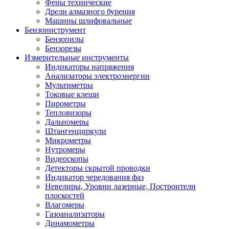
Фены технические
Дрели алмазного бурения
Машины шлифовальные
Бензоинструмент
Бензопилы
Бензорезы
Измерительные инструменты
Индикаторы напряжения
Анализаторы электроэнергии
Мультиметры
Токовые клещи
Пирометры
Тепловизоры
Дальномеры
Штангенциркули
Микрометры
Нутромеры
Видеоскопы
Детекторы скрытой проводки
Индикатор чередования фаз
Невелиры, Уровни лазерные, Построители
плоскостей
Влагомеры
Газоанализаторы
Динамометры