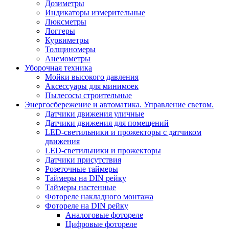
Дозиметры
Индикаторы измерительные
Люксметры
Логгеры
Курвиметры
Толщиномеры
Анемометры
Уборочная техника
Мойки высокого давления
Аксессуары для минимоек
Пылесосы строительные
Энергосбережение и автоматика. Управление светом.
Датчики движения уличные
Датчики движения для помещений
LED-светильники и прожекторы с датчиком
движения
LED-светильники и прожекторы
Датчики присутствия
Розеточные таймеры
Таймеры на DIN рейку
Таймеры настенные
Фотореле накладного монтажа
Фотореле на DIN рейку
Аналоговые фотореле
Цифровые фотореле