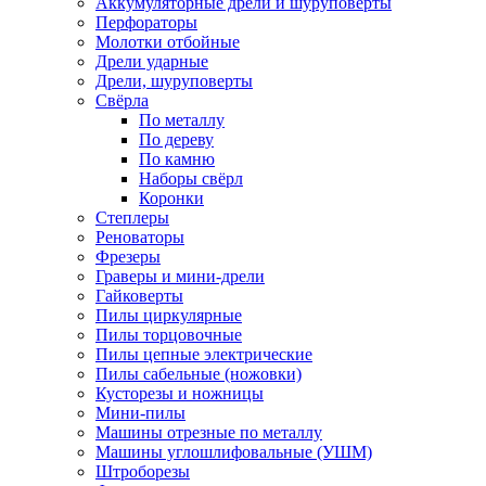
Аккумуляторные дрели и шуруповёрты
Перфораторы
Молотки отбойные
Дрели ударные
Дрели, шуруповерты
Свёрла
По металлу
По дереву
По камню
Наборы свёрл
Коронки
Степлеры
Реноваторы
Фрезеры
Граверы и мини-дрели
Гайковерты
Пилы циркулярные
Пилы торцовочные
Пилы цепные электрические
Пилы сабельные (ножовки)
Кусторезы и ножницы
Мини-пилы
Машины отрезные по металлу
Машины углошлифовальные (УШМ)
Штроборезы