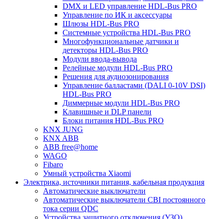
DMX и LED управление HDL-Bus PRO
Управление по ИК и аксессуары
Шлюзы HDL-Bus PRO
Системные устройства HDL-Bus PRO
Многофункциональные датчики и
детекторы HDL-Bus PRO
Модули ввода-вывода
Релейные модули HDL-Bus PRO
Решения для аудиозонирования
Управление балластами (DALI 0-10V DSI)
HDL-Bus PRO
Диммерные модули HDL-Bus PRO
Клавишные и DLP панели
Блоки питания HDL-Bus PRO
KNX JUNG
KNX ABB
ABB free@home
WAGO
Fibaro
Умный устройства Xiaomi
Электрика, источники питания, кабельная продукция
Автоматические выключатели
Автоматические выключатели CBI постоянного
тока серии QDC
Устройства защитного отключения (УЗО)