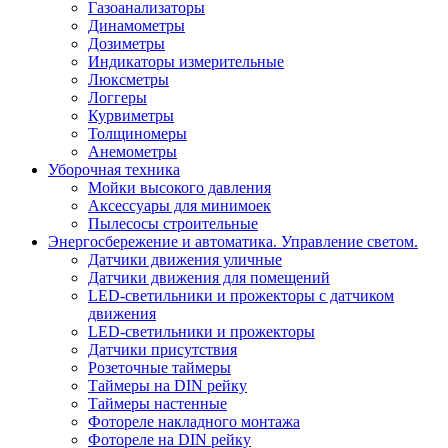
Газоанализаторы
Динамометры
Дозиметры
Индикаторы измерительные
Люксметры
Логгеры
Курвиметры
Толщиномеры
Анемометры
Уборочная техника
Мойки высокого давления
Аксессуары для минимоек
Пылесосы строительные
Энергосбережение и автоматика. Управление светом.
Датчики движения уличные
Датчики движения для помещений
LED-светильники и прожекторы с датчиком
движения
LED-светильники и прожекторы
Датчики присутствия
Розеточные таймеры
Таймеры на DIN рейку
Таймеры настенные
Фотореле накладного монтажа
Фотореле на DIN рейку