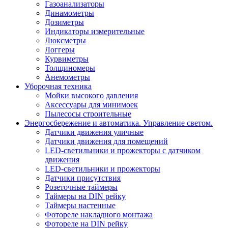
Газоанализаторы
Динамометры
Дозиметры
Индикаторы измерительные
Люксметры
Логгеры
Курвиметры
Толщиномеры
Анемометры
Уборочная техника
Мойки высокого давления
Аксессуары для минимоек
Пылесосы строительные
Энергосбережение и автоматика. Управление светом.
Датчики движения уличные
Датчики движения для помещений
LED-светильники и прожекторы с датчиком
движения
LED-светильники и прожекторы
Датчики присутствия
Розеточные таймеры
Таймеры на DIN рейку
Таймеры настенные
Фотореле накладного монтажа
Фотореле на DIN рейку