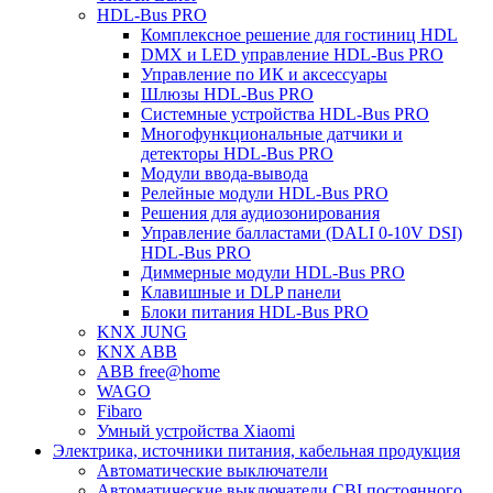
HDL-Bus PRO
Комплексное решение для гостиниц HDL
DMX и LED управление HDL-Bus PRO
Управление по ИК и аксессуары
Шлюзы HDL-Bus PRO
Системные устройства HDL-Bus PRO
Многофункциональные датчики и
детекторы HDL-Bus PRO
Модули ввода-вывода
Релейные модули HDL-Bus PRO
Решения для аудиозонирования
Управление балластами (DALI 0-10V DSI)
HDL-Bus PRO
Диммерные модули HDL-Bus PRO
Клавишные и DLP панели
Блоки питания HDL-Bus PRO
KNX JUNG
KNX ABB
ABB free@home
WAGO
Fibaro
Умный устройства Xiaomi
Электрика, источники питания, кабельная продукция
Автоматические выключатели
Автоматические выключатели CBI постоянного