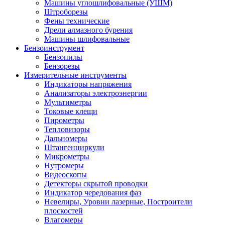
Машины углошлифовальные (УШМ)
Штроборезы
Фены технические
Дрели алмазного бурения
Машины шлифовальные
Бензоинструмент
Бензопилы
Бензорезы
Измерительные инструменты
Индикаторы напряжения
Анализаторы электроэнергии
Мультиметры
Токовые клещи
Пирометры
Тепловизоры
Дальномеры
Штангенциркули
Микрометры
Нутромеры
Видеоскопы
Детекторы скрытой проводки
Индикатор чередования фаз
Невелиры, Уровни лазерные, Построители
плоскостей
Влагомеры