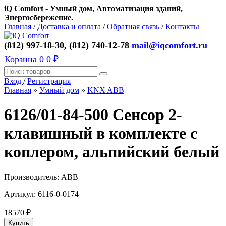
iQ Comfort - Умный дом, Автоматизация зданий,
Энергосбережение.
Главная
/
Доставка и оплата
/
Обратная связь
/
Контакты
(812) 997-18-30, (812) 740-12-78
mail@iqcomfort.ru
Корзина
0
0 ₽
Вход
/
Регистрация
Главная
»
Умный дом
»
KNX ABB
6126/01-84-500 Сенсор 2-
клавишный в комплекте с
коплером, альпийский белый
Производитель:
ABB
Артикул:
6116-0-0174
18570
₽