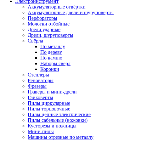
Электроинструмент
Аккумуляторные отвёртки
Аккумуляторные дрели и шуруповёрты
Перфораторы
Молотки отбойные
Дрели ударные
Дрели, шуруповерты
Свёрла
По металлу
По дереву
По камню
Наборы свёрл
Коронки
Степлеры
Реноваторы
Фрезеры
Граверы и мини-дрели
Гайковерты
Пилы циркулярные
Пилы торцовочные
Пилы цепные электрические
Пилы сабельные (ножовки)
Кусторезы и ножницы
Мини-пилы
Машины отрезные по металлу