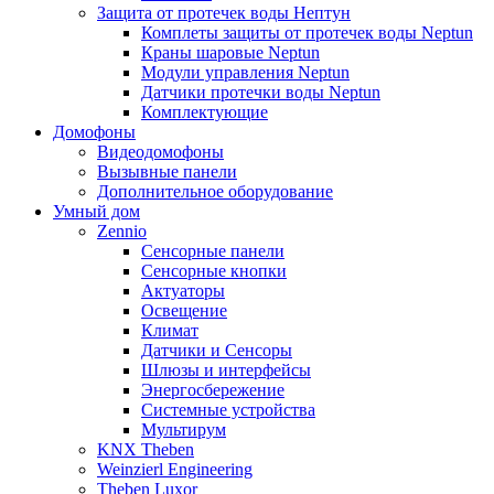
Защита от протечек воды Нептун
Комплеты защиты от протечек воды Neptun
Краны шаровые Neptun
Модули управления Neptun
Датчики протечки воды Neptun
Комплектующие
Домофоны
Видеодомофоны
Вызывные панели
Дополнительное оборудование
Умный дом
Zennio
Сенсорные панели
Сенсорные кнопки
Актуаторы
Освещение
Климат
Датчики и Сенсоры
Шлюзы и интерфейсы
Энергосбережение
Системные устройства
Мультирум
KNX Theben
Weinzierl Engineering
Theben Luxor