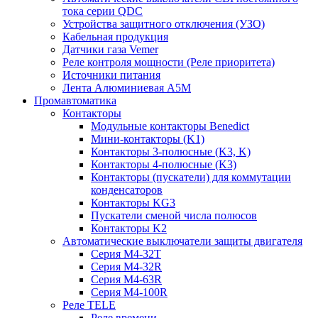
тока серии QDC
Устройства защитного отключения (УЗО)
Кабельная продукция
Датчики газа Vemer
Реле контроля мощности (Реле приоритета)
Источники питания
Лента Алюминиевая А5М
Промавтоматика
Контакторы
Модульные контакторы Benedict
Мини-контакторы (K1)
Контакторы 3-полюсные (K3, K)
Контакторы 4-полюсные (K3)
Контакторы (пускатели) для коммутации
конденсаторов
Контакторы KG3
Пускатели сменой числа полюсов
Контакторы K2
Автоматические выключатели защиты двигателя
Серия M4-32T
Серия M4-32R
Серия M4-63R
Серия M4-100R
Реле TELE
Реле времени