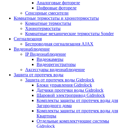
Аналоговые фотореле
Цифровые фотореле
Сенсорные смесители
Комнатные термостаты и хронотермостаты
Комнатные термостаты
Хронотермостаты
Комнатные механические термостаты Sonder
Сигнализация
Беспроводная сигнализация AJAX
Видеонаблюдение
IP Видеонаблюдение
Видеокамеры
Видеорегистраторы
Аксессуары видеонаблюдение
Защита от протечек воды
Защита от протечек воды Gidrolock
Блоки управления Gidrolock
Датчики протечки воды Gidrolock
Шаровой электропривод Gidrolock
Комплекты защиты от протечек воды для
Загородного дома
Комплекты защиты от протечек воды для
Квартиры
Отдельные комплектующие системы
Gidrolock