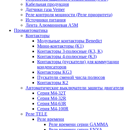
Кабельная продукция
Датчики газа Vemer
Реле контроля мощности (Реле приоритета)
Источники питания
Лента Алюминиевая А5М
Промавтоматика
Контакторы
Модульные контакторы Benedict
Мини-контакторы (K1)
Контакторы 3-полюсные (K3, K)
Контакторы 4-полюсные (K3)
Контакторы (пускатели) для коммутации
конденсаторов
Контакторы KG3
Пускатели сменой числа полюсов
Контакторы K2
Автоматические выключатели защиты двигателя
Серия M4-32T
Серия M4-32R
Серия M4-63R
Серия M4-100R
Реле TELE
Реле времени
Реле времени серии GAMMA
Реле времени серии ENYA