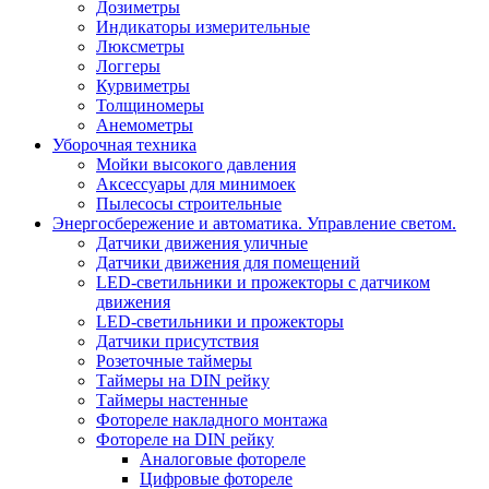
Дозиметры
Индикаторы измерительные
Люксметры
Логгеры
Курвиметры
Толщиномеры
Анемометры
Уборочная техника
Мойки высокого давления
Аксессуары для минимоек
Пылесосы строительные
Энергосбережение и автоматика. Управление светом.
Датчики движения уличные
Датчики движения для помещений
LED-светильники и прожекторы с датчиком
движения
LED-светильники и прожекторы
Датчики присутствия
Розеточные таймеры
Таймеры на DIN рейку
Таймеры настенные
Фотореле накладного монтажа
Фотореле на DIN рейку
Аналоговые фотореле
Цифровые фотореле