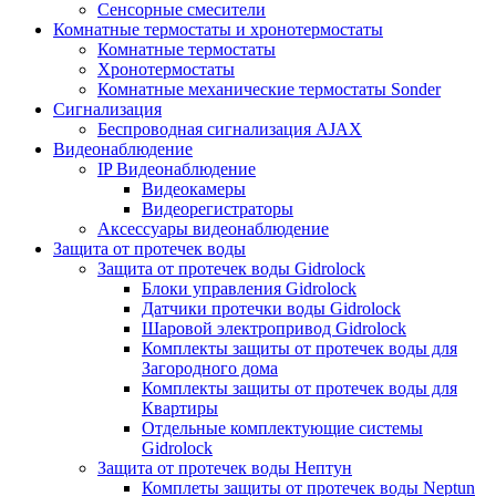
Сенсорные смесители
Комнатные термостаты и хронотермостаты
Комнатные термостаты
Хронотермостаты
Комнатные механические термостаты Sonder
Сигнализация
Беспроводная сигнализация AJAX
Видеонаблюдение
IP Видеонаблюдение
Видеокамеры
Видеорегистраторы
Аксессуары видеонаблюдение
Защита от протечек воды
Защита от протечек воды Gidrolock
Блоки управления Gidrolock
Датчики протечки воды Gidrolock
Шаровой электропривод Gidrolock
Комплекты защиты от протечек воды для
Загородного дома
Комплекты защиты от протечек воды для
Квартиры
Отдельные комплектующие системы
Gidrolock
Защита от протечек воды Нептун
Комплеты защиты от протечек воды Neptun