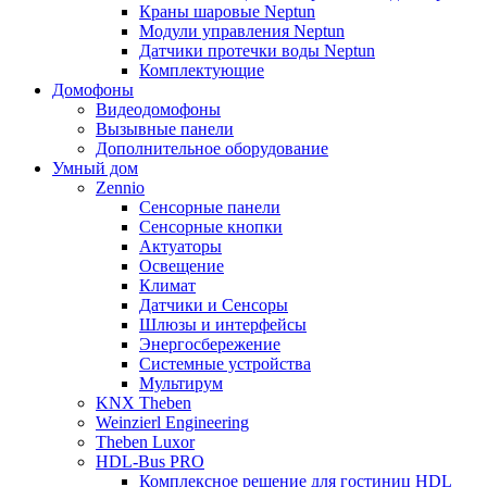
Краны шаровые Neptun
Модули управления Neptun
Датчики протечки воды Neptun
Комплектующие
Домофоны
Видеодомофоны
Вызывные панели
Дополнительное оборудование
Умный дом
Zennio
Сенсорные панели
Сенсорные кнопки
Актуаторы
Освещение
Климат
Датчики и Сенсоры
Шлюзы и интерфейсы
Энергосбережение
Системные устройства
Мультирум
KNX Theben
Weinzierl Engineering
Theben Luxor
HDL-Bus PRO
Комплексное решение для гостиниц HDL