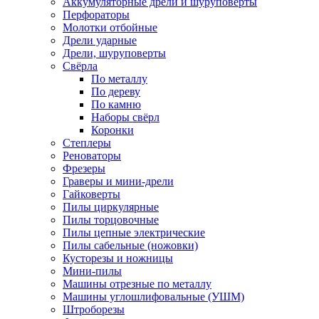
Аккумуляторные дрели и шуруповёрты
Перфораторы
Молотки отбойные
Дрели ударные
Дрели, шуруповерты
Свёрла
По металлу
По дереву
По камню
Наборы свёрл
Коронки
Степлеры
Реноваторы
Фрезеры
Граверы и мини-дрели
Гайковерты
Пилы циркулярные
Пилы торцовочные
Пилы цепные электрические
Пилы сабельные (ножовки)
Кусторезы и ножницы
Мини-пилы
Машины отрезные по металлу
Машины углошлифовальные (УШМ)
Штроборезы