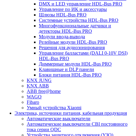
DMX и LED управление HDL-Bus PRO
Управление по ИК и аксессуары
Шлюзы HDL-Bus PRO
Системные устройства HDL-Bus PRO
Многофункциональные датчики и
детекторы HDL-Bus PRO
Модули ввода-вывода
Релейные модули HDL-Bus PRO
Решения для аудиозонирования
Управление балластами (DALI 0-10V DSI)
HDL-Bus PRO
Диммерные модули HDL-Bus PRO
Клавишные и DLP панели
Блоки питания HDL-Bus PRO
KNX JUNG
KNX ABB
ABB free@home
WAGO
Fibaro
Умный устройства Xiaomi
Электрика, источники питания, кабельная продукция
Автоматические выключатели
Автоматические выключатели CBI постоянного
тока серии QDC
Устройства защитного отключения (УЗО)