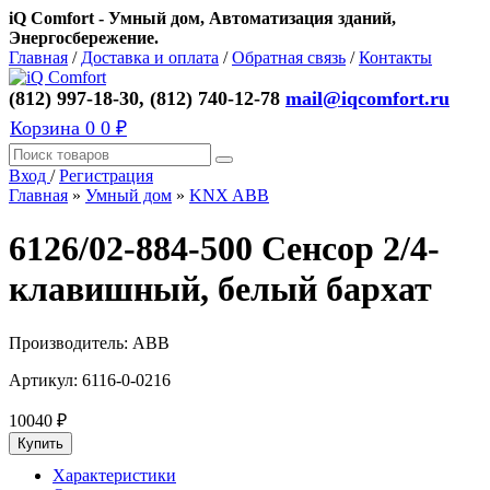
iQ Comfort - Умный дом, Автоматизация зданий,
Энергосбережение.
Главная
/
Доставка и оплата
/
Обратная связь
/
Контакты
(812) 997-18-30, (812) 740-12-78
mail@iqcomfort.ru
Корзина
0
0 ₽
Вход
/
Регистрация
Главная
»
Умный дом
»
KNX ABB
6126/02-884-500 Сенсор 2/4-
клавишный, белый бархат
Производитель:
ABB
Артикул:
6116-0-0216
10040
₽
Характеристики