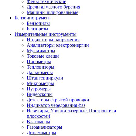
Фены технические
Дрели алмазного бурения
Машины шлифовальные
Бензоинструмент
Бензопилы
Бензорезы
Измерительные инструменты
Индикаторы напряжения
Анализаторы электроэнергии
Мультиметры
Токовые клещи
Пирометры
Тепловизоры
Дальномеры
Штангенциркули
Микрометры
Нутромеры
Видеоскопы
Детекторы скрытой проводки
Индикатор чередования фаз
Невелиры, Уровни лазерные, Построители
плоскостей
Влагомеры
Газоанализаторы
Динамометры