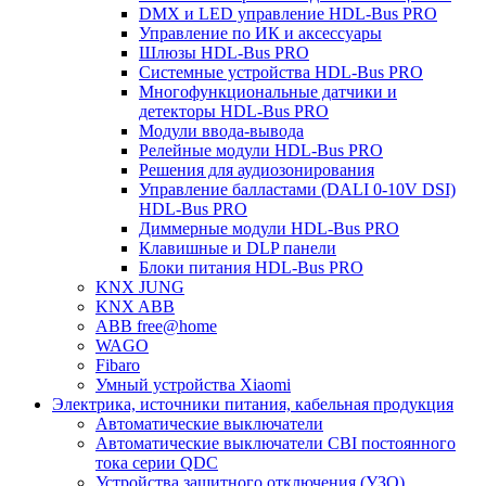
DMX и LED управление HDL-Bus PRO
Управление по ИК и аксессуары
Шлюзы HDL-Bus PRO
Системные устройства HDL-Bus PRO
Многофункциональные датчики и
детекторы HDL-Bus PRO
Модули ввода-вывода
Релейные модули HDL-Bus PRO
Решения для аудиозонирования
Управление балластами (DALI 0-10V DSI)
HDL-Bus PRO
Диммерные модули HDL-Bus PRO
Клавишные и DLP панели
Блоки питания HDL-Bus PRO
KNX JUNG
KNX ABB
ABB free@home
WAGO
Fibaro
Умный устройства Xiaomi
Электрика, источники питания, кабельная продукция
Автоматические выключатели
Автоматические выключатели CBI постоянного
тока серии QDC
Устройства защитного отключения (УЗО)