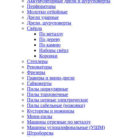
Аккумуляторные дрели и шуруповёрты
Перфораторы
Молотки отбойные
Дрели ударные
Дрели, шуруповерты
Свёрла
По металлу
По дереву
По камню
Наборы свёрл
Коронки
Степлеры
Реноваторы
Фрезеры
Граверы и мини-дрели
Гайковерты
Пилы циркулярные
Пилы торцовочные
Пилы цепные электрические
Пилы сабельные (ножовки)
Кусторезы и ножницы
Мини-пилы
Машины отрезные по металлу
Машины углошлифовальные (УШМ)
Штроборезы