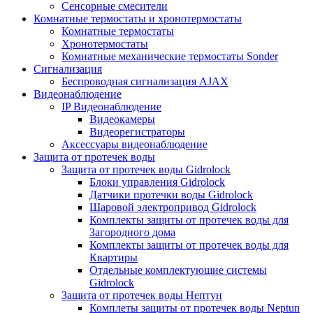
Сенсорные смесители
Комнатные термостаты и хронотермостаты
Комнатные термостаты
Хронотермостаты
Комнатные механические термостаты Sonder
Сигнализация
Беспроводная сигнализация AJAX
Видеонаблюдение
IP Видеонаблюдение
Видеокамеры
Видеорегистраторы
Аксессуары видеонаблюдение
Защита от протечек воды
Защита от протечек воды Gidrolock
Блоки управления Gidrolock
Датчики протечки воды Gidrolock
Шаровой электропривод Gidrolock
Комплекты защиты от протечек воды для
Загородного дома
Комплекты защиты от протечек воды для
Квартиры
Отдельные комплектующие системы
Gidrolock
Защита от протечек воды Нептун
Комплеты защиты от протечек воды Neptun