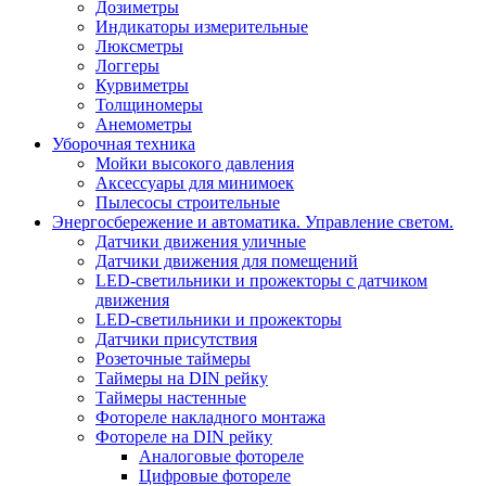
Дозиметры
Индикаторы измерительные
Люксметры
Логгеры
Курвиметры
Толщиномеры
Анемометры
Уборочная техника
Мойки высокого давления
Аксессуары для минимоек
Пылесосы строительные
Энергосбережение и автоматика. Управление светом.
Датчики движения уличные
Датчики движения для помещений
LED-светильники и прожекторы с датчиком
движения
LED-светильники и прожекторы
Датчики присутствия
Розеточные таймеры
Таймеры на DIN рейку
Таймеры настенные
Фотореле накладного монтажа
Фотореле на DIN рейку
Аналоговые фотореле
Цифровые фотореле