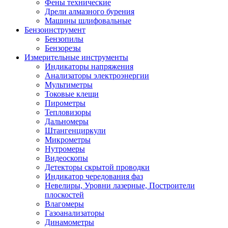
Фены технические
Дрели алмазного бурения
Машины шлифовальные
Бензоинструмент
Бензопилы
Бензорезы
Измерительные инструменты
Индикаторы напряжения
Анализаторы электроэнергии
Мультиметры
Токовые клещи
Пирометры
Тепловизоры
Дальномеры
Штангенциркули
Микрометры
Нутромеры
Видеоскопы
Детекторы скрытой проводки
Индикатор чередования фаз
Невелиры, Уровни лазерные, Построители
плоскостей
Влагомеры
Газоанализаторы
Динамометры