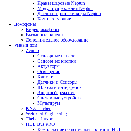
Краны шаровые Neptun
Модули управления Neptun
Датчики протечки воды Neptun
Комплектующие
Домофоны
Видеодомофоны
Вызывные панели
Дополнительное оборудование
Умный дом
Zennio
Сенсорные панели
Сенсорные кнопки
Актуаторы
Освещение
Климат
Датчики и Сенсоры
Шлюзы и интерфейсы
Энергосбережение
Системные устройства
Мультирум
KNX Theben
Weinzierl Engineering
Theben Luxor
HDL-Bus PRO
Комплексное решение для гостиниц HDL