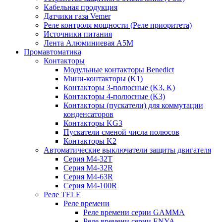
Кабельная продукция
Датчики газа Vemer
Реле контроля мощности (Реле приоритета)
Источники питания
Лента Алюминиевая А5М
Промавтоматика
Контакторы
Модульные контакторы Benedict
Мини-контакторы (K1)
Контакторы 3-полюсные (K3, K)
Контакторы 4-полюсные (K3)
Контакторы (пускатели) для коммутации
конденсаторов
Контакторы KG3
Пускатели сменой числа полюсов
Контакторы K2
Автоматические выключатели защиты двигателя
Серия M4-32T
Серия M4-32R
Серия M4-63R
Серия M4-100R
Реле TELE
Реле времени
Реле времени серии GAMMA
Реле времени серии ENYA