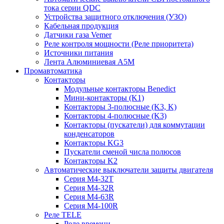
тока серии QDC
Устройства защитного отключения (УЗО)
Кабельная продукция
Датчики газа Vemer
Реле контроля мощности (Реле приоритета)
Источники питания
Лента Алюминиевая А5М
Промавтоматика
Контакторы
Модульные контакторы Benedict
Мини-контакторы (K1)
Контакторы 3-полюсные (K3, K)
Контакторы 4-полюсные (K3)
Контакторы (пускатели) для коммутации
конденсаторов
Контакторы KG3
Пускатели сменой числа полюсов
Контакторы K2
Автоматические выключатели защиты двигателя
Серия M4-32T
Серия M4-32R
Серия M4-63R
Серия M4-100R
Реле TELE
Реле времени