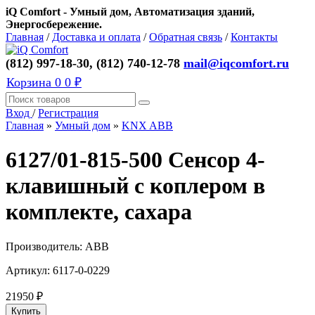
iQ Comfort - Умный дом, Автоматизация зданий,
Энергосбережение.
Главная
/
Доставка и оплата
/
Обратная связь
/
Контакты
(812) 997-18-30, (812) 740-12-78
mail@iqcomfort.ru
Корзина
0
0 ₽
Вход
/
Регистрация
Главная
»
Умный дом
»
KNX ABB
6127/01-815-500 Сенсор 4-
клавишный с коплером в
комплекте, сахара
Производитель:
ABB
Артикул:
6117-0-0229
21950
₽