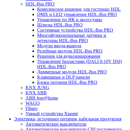
HDL-Bus PRO
Комплексное решение для гостиниц HDL
DMX и LED управление HDL-Bus PRO
Управление по ИК и аксессуары
Шлюзы HDL-Bus PRO
Системные устройства HDL-Bus PRO
Многофункциональные датчики и
детекторы HDL-Bus PRO
Модули ввода-вывода
Релейные модули HDL-Bus PRO
Решения для аудиозонирования
Управление балластами (DALI 0-10V DSI)
HDL-Bus PRO
Диммерные модули HDL-Bus PRO
Клавишные и DLP панели
Блоки питания HDL-Bus PRO
KNX JUNG
KNX ABB
ABB free@home
WAGO
Fibaro
Умный устройства Xiaomi
Электрика, источники питания, кабельная продукция
Автоматические выключатели
Автоматические выключатели CBI постоянного