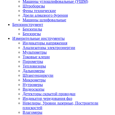
Машины углошлифовальные (УШМ)
Штроборезы
Фены технические
Дрели алмазного бурения
Машины шлифовальные
Бензоинструмент
Бензопилы
Бензорезы
Измерительные инструменты
Индикаторы напряжения
Анализаторы электроэнергии
Мультиметры
Токовые клещи
Пирометры
Тепловизоры
Дальномеры
Штангенциркули
Микрометры
Нутромеры
Видеоскопы
Детекторы скрытой проводки
Индикатор чередования фаз
Невелиры, Уровни лазерные, Построители
плоскостей
Влагомеры