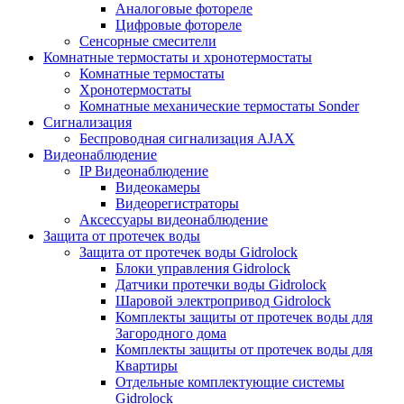
Аналоговые фотореле
Цифровые фотореле
Сенсорные смесители
Комнатные термостаты и хронотермостаты
Комнатные термостаты
Хронотермостаты
Комнатные механические термостаты Sonder
Сигнализация
Беспроводная сигнализация AJAX
Видеонаблюдение
IP Видеонаблюдение
Видеокамеры
Видеорегистраторы
Аксессуары видеонаблюдение
Защита от протечек воды
Защита от протечек воды Gidrolock
Блоки управления Gidrolock
Датчики протечки воды Gidrolock
Шаровой электропривод Gidrolock
Комплекты защиты от протечек воды для
Загородного дома
Комплекты защиты от протечек воды для
Квартиры
Отдельные комплектующие системы
Gidrolock