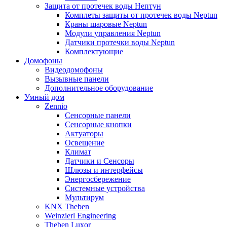
Защита от протечек воды Нептун
Комплеты защиты от протечек воды Neptun
Краны шаровые Neptun
Модули управления Neptun
Датчики протечки воды Neptun
Комплектующие
Домофоны
Видеодомофоны
Вызывные панели
Дополнительное оборудование
Умный дом
Zennio
Сенсорные панели
Сенсорные кнопки
Актуаторы
Освещение
Климат
Датчики и Сенсоры
Шлюзы и интерфейсы
Энергосбережение
Системные устройства
Мультирум
KNX Theben
Weinzierl Engineering
Theben Luxor