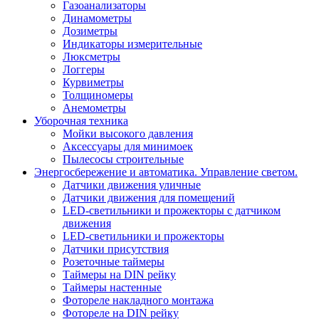
Газоанализаторы
Динамометры
Дозиметры
Индикаторы измерительные
Люксметры
Логгеры
Курвиметры
Толщиномеры
Анемометры
Уборочная техника
Мойки высокого давления
Аксессуары для минимоек
Пылесосы строительные
Энергосбережение и автоматика. Управление светом.
Датчики движения уличные
Датчики движения для помещений
LED-светильники и прожекторы с датчиком
движения
LED-светильники и прожекторы
Датчики присутствия
Розеточные таймеры
Таймеры на DIN рейку
Таймеры настенные
Фотореле накладного монтажа
Фотореле на DIN рейку