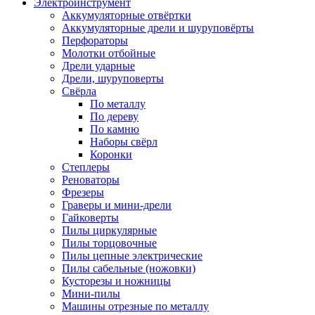
Электроинструмент
Аккумуляторные отвёртки
Аккумуляторные дрели и шуруповёрты
Перфораторы
Молотки отбойные
Дрели ударные
Дрели, шуруповерты
Свёрла
По металлу
По дереву
По камню
Наборы свёрл
Коронки
Степлеры
Реноваторы
Фрезеры
Граверы и мини-дрели
Гайковерты
Пилы циркулярные
Пилы торцовочные
Пилы цепные электрические
Пилы сабельные (ножовки)
Кусторезы и ножницы
Мини-пилы
Машины отрезные по металлу