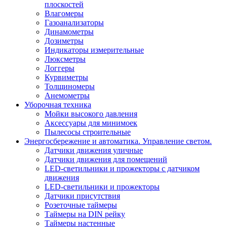
плоскостей
Влагомеры
Газоанализаторы
Динамометры
Дозиметры
Индикаторы измерительные
Люксметры
Логгеры
Курвиметры
Толщиномеры
Анемометры
Уборочная техника
Мойки высокого давления
Аксессуары для минимоек
Пылесосы строительные
Энергосбережение и автоматика. Управление светом.
Датчики движения уличные
Датчики движения для помещений
LED-светильники и прожекторы с датчиком
движения
LED-светильники и прожекторы
Датчики присутствия
Розеточные таймеры
Таймеры на DIN рейку
Таймеры настенные