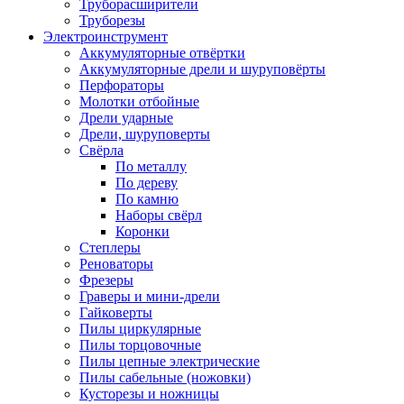
Труборасширители
Труборезы
Электроинструмент
Аккумуляторные отвёртки
Аккумуляторные дрели и шуруповёрты
Перфораторы
Молотки отбойные
Дрели ударные
Дрели, шуруповерты
Свёрла
По металлу
По дереву
По камню
Наборы свёрл
Коронки
Степлеры
Реноваторы
Фрезеры
Граверы и мини-дрели
Гайковерты
Пилы циркулярные
Пилы торцовочные
Пилы цепные электрические
Пилы сабельные (ножовки)
Кусторезы и ножницы