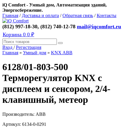
iQ Comfort - Умный дом, Автоматизация зданий,
Энергосбережение.
Главная
/
Доставка и оплата
/
Обратная связь
/
Контакты
(812) 997-18-30, (812) 740-12-78
mail@iqcomfort.ru
Корзина
0
0 ₽
Вход
/
Регистрация
Главная
»
Умный дом
»
KNX ABB
6128/01-803-500
Терморегулятор KNX с
дисплеем и сенсором, 2/4-
клавишный, метеор
Производитель:
ABB
Артикул:
6134-0-0291