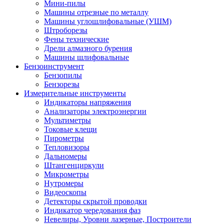
Мини-пилы
Машины отрезные по металлу
Машины углошлифовальные (УШМ)
Штроборезы
Фены технические
Дрели алмазного бурения
Машины шлифовальные
Бензоинструмент
Бензопилы
Бензорезы
Измерительные инструменты
Индикаторы напряжения
Анализаторы электроэнергии
Мультиметры
Токовые клещи
Пирометры
Тепловизоры
Дальномеры
Штангенциркули
Микрометры
Нутромеры
Видеоскопы
Детекторы скрытой проводки
Индикатор чередования фаз
Невелиры, Уровни лазерные, Построители