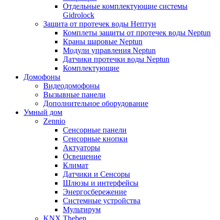
Отдельные комплектующие системы
Gidrolock
Защита от протечек воды Нептун
Комплеты защиты от протечек воды Neptun
Краны шаровые Neptun
Модули управления Neptun
Датчики протечки воды Neptun
Комплектующие
Домофоны
Видеодомофоны
Вызывные панели
Дополнительное оборудование
Умный дом
Zennio
Сенсорные панели
Сенсорные кнопки
Актуаторы
Освещение
Климат
Датчики и Сенсоры
Шлюзы и интерфейсы
Энергосбережение
Системные устройства
Мультирум
KNX Theben