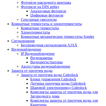
Фотореле накладного монтажа
Фотореле на DIN рейку
Аналоговые фотореле
Цифровые фотореле
Сенсорные смесители
Комнатные термостаты и хронотермостаты
Комнатные термостаты
Хронотермостаты
Комнатные механические термостаты Sonder
Сигнализация
Беспроводная сигнализация AJAX
Видеонаблюдение
IP Видеонаблюдение
Видеокамеры
Видеорегистраторы
Аксессуары видеонаблюдение
Защита от протечек воды
Защита от протечек воды Gidrolock
Блоки управления Gidrolock
Датчики протечки воды Gidrolock
Шаровой электропривод Gidrolock
Комплекты защиты от протечек воды для
Загородного дома
Комплекты защиты от протечек воды для
Квартиры