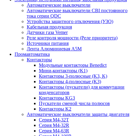
Автоматические выключатели
Автоматические выключатели CBI постоянного
тока серии QDC
Устройства защитного отключения (УЗО)
Кабельная продукция
Датчики газа Vemer
Реле контроля мощности (Реле приоритета)
Источники питания
Лента Алюминиевая А5М
Промавтоматика
Контакторы
Модульные контакторы Benedict
Мини-контакторы (K1)
Контакторы 3-полюсные (K3, K)
Контакторы 4-полюсные (K3)
Контакторы (пускатели) для коммутации
конденсаторов
Контакторы KG3
Пускатели сменой числа полюсов
Контакторы K2
Автоматические выключатели защиты двигателя
Серия M4-32T
Серия M4-32R
Серия M4-63R