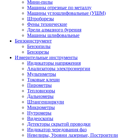
Мини-пилы
Машины отрезные по металлу
Машины углошлифовальные (УШМ)
Штроборезы
Фены технические
Дрели алмазного бурения
Машины шлифовальные
Бензоинструмент
Бензопилы
Бензорезы
Измерительные инструменты
Индикаторы напряжения
Анализаторы электроэнергии
Мультиметры
Токовые клещи
Пирометры
Тепловизоры
Дальномеры
Штангенциркули
Микрометры
Нутромеры
Видеоскопы
Детекторы скрытой проводки
Индикатор чередования фаз
Невелиры, Уровни лазерные, Построители