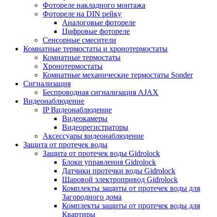
Фотореле накладного монтажа
Фотореле на DIN рейку
Аналоговые фотореле
Цифровые фотореле
Сенсорные смесители
Комнатные термостаты и хронотермостаты
Комнатные термостаты
Хронотермостаты
Комнатные механические термостаты Sonder
Сигнализация
Беспроводная сигнализация AJAX
Видеонаблюдение
IP Видеонаблюдение
Видеокамеры
Видеорегистраторы
Аксессуары видеонаблюдение
Защита от протечек воды
Защита от протечек воды Gidrolock
Блоки управления Gidrolock
Датчики протечки воды Gidrolock
Шаровой электропривод Gidrolock
Комплекты защиты от протечек воды для
Загородного дома
Комплекты защиты от протечек воды для
Квартиры