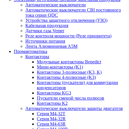
Автоматические выключатели
Автоматические выключатели CBI постоянного
тока серии QDC
Устройства защитного отключения (УЗО)
Кабельная продукция
Датчики газа Vemer
Реле контроля мощности (Реле приоритета)
Источники питания
Лента Алюминиевая А5М
Промавтоматика
Контакторы
Модульные контакторы Benedict
Мини-контакторы (K1)
Контакторы 3-полюсные (K3, K)
Контакторы 4-полюсные (K3)
Контакторы (пускатели) для коммутации
конденсаторов
Контакторы KG3
Пускатели сменой числа полюсов
Контакторы K2
Автоматические выключатели защиты двигателя
Серия M4-32T
Серия M4-32R
Серия M4-63R