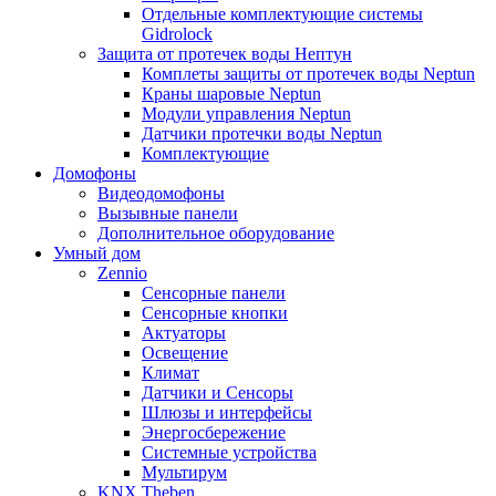
Отдельные комплектующие системы
Gidrolock
Защита от протечек воды Нептун
Комплеты защиты от протечек воды Neptun
Краны шаровые Neptun
Модули управления Neptun
Датчики протечки воды Neptun
Комплектующие
Домофоны
Видеодомофоны
Вызывные панели
Дополнительное оборудование
Умный дом
Zennio
Сенсорные панели
Сенсорные кнопки
Актуаторы
Освещение
Климат
Датчики и Сенсоры
Шлюзы и интерфейсы
Энергосбережение
Системные устройства
Мультирум
KNX Theben