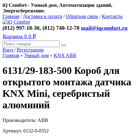
iQ Comfort - Умный дом, Автоматизация зданий,
Энергосбережение.
Главная
/
Доставка и оплата
/
Обратная связь
/
Контакты
(812) 997-18-30, (812) 740-12-78
mail@iqcomfort.ru
Корзина
0
0 ₽
Вход
/
Регистрация
Главная
»
Умный дом
»
KNX ABB
6131/29-183-500 Короб для
открытого монтажа датчика
KNX Mini, серебристый
алюминий
Производитель:
ABB
Артикул:
6132-0-0352