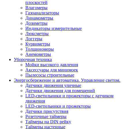
плоскостей
Влагомеры
Газоанализаторы
Динамометры
Дозиметры
Индикаторы измерительные
Люксметры
Логгеры
Курвиметры
Толщиномеры
Анемометры
Уборочная техника
Мойки высокого давления
Аксессуары для минимоек
Пылесосы строительные
Энергосбережение и автоматика. Управление светом.
Датчики движения уличные
Датчики движения для помещений
LED-светильники и прожекторы с датчиком
движения
LED-светильники и прожекторы
Датчики присутствия
Розеточные таймеры
Таймеры на DIN рейку
Таймеры настенные