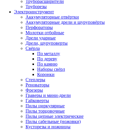
Труборасширители
Труборезы
Электроинструмент
Аккумуляторные отвёртки
Аккумуляторные дрели и шуруповёрты
Перфораторы
Молотки отбойные
Дрели ударные
Дрели, шуруповерты
Свёрла
По металлу
По дереву
По камню
Наборы свёрл
Коронки
Степлеры
Реноваторы
Фрезеры
Граверы и мини-дрели
Гайковерты
Пилы циркулярные
Пилы торцовочные
Пилы цепные электрические
Пилы сабельные (ножовки)
Кусторезы и ножницы