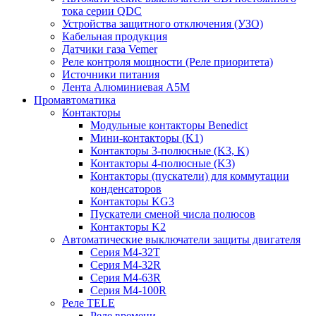
тока серии QDC
Устройства защитного отключения (УЗО)
Кабельная продукция
Датчики газа Vemer
Реле контроля мощности (Реле приоритета)
Источники питания
Лента Алюминиевая А5М
Промавтоматика
Контакторы
Модульные контакторы Benedict
Мини-контакторы (K1)
Контакторы 3-полюсные (K3, K)
Контакторы 4-полюсные (K3)
Контакторы (пускатели) для коммутации
конденсаторов
Контакторы KG3
Пускатели сменой числа полюсов
Контакторы K2
Автоматические выключатели защиты двигателя
Серия M4-32T
Серия M4-32R
Серия M4-63R
Серия M4-100R
Реле TELE
Реле времени