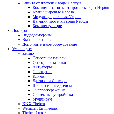
Защита от протечек воды Нептун
Комплеты защиты от протечек воды Neptun
Краны шаровые Neptun
Модули управления Neptun
Датчики протечки воды Neptun
Комплектующие
Домофоны
Видеодомофоны
Вызывные панели
Дополнительное оборудование
Умный дом
Zennio
Сенсорные панели
Сенсорные кнопки
Актуаторы
Освещение
Климат
Датчики и Сенсоры
Шлюзы и интерфейсы
Энергосбережение
Системные устройства
Мультирум
KNX Theben
Weinzierl Engineering
Theben Luxor