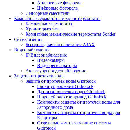
Аналоговые фотореле
Цифровые фотореле
Сенсорные смесители
Комнатные термостаты и хронотермостаты
Комнатные термостаты
Хронотермостаты
Комнатные механические термостаты Sonder
Сигнализация
Беспроводная сигнализация AJAX
Видеонаблюдение
IP Видеонаблюдение
Видеокамеры
Видеорегистраторы
Аксессуары видеонаблюдение
Защита от протечек воды
Защита от протечек воды Gidrolock
Блоки управления Gidrolock
Датчики протечки воды Gidrolock
Шаровой электропривод Gidrolock
Комплекты защиты от протечек воды для
Загородного дома
Комплекты защиты от протечек воды для
Квартиры
Отдельные комплектующие системы
Gidrolock