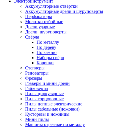
Электроинструмент
Аккумуляторные отвёртки
Аккумуляторные дрели и шуруповёрты
Перфораторы
Молотки отбойные
Дрели ударные
Дрели, шуруповерты
Свёрла
По металлу
По дереву
По камню
Наборы свёрл
Коронки
Степлеры
Реноваторы
Фрезеры
Граверы и мини-дрели
Гайковерты
Пилы циркулярные
Пилы торцовочные
Пилы цепные электрические
Пилы сабельные (ножовки)
Кусторезы и ножницы
Мини-пилы
Машины отрезные по металлу