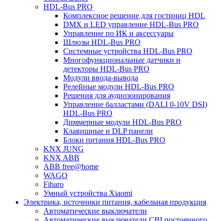
HDL-Bus PRO
Комплексное решение для гостиниц HDL
DMX и LED управление HDL-Bus PRO
Управление по ИК и аксессуары
Шлюзы HDL-Bus PRO
Системные устройства HDL-Bus PRO
Многофункциональные датчики и
детекторы HDL-Bus PRO
Модули ввода-вывода
Релейные модули HDL-Bus PRO
Решения для аудиозонирования
Управление балластами (DALI 0-10V DSI)
HDL-Bus PRO
Диммерные модули HDL-Bus PRO
Клавишные и DLP панели
Блоки питания HDL-Bus PRO
KNX JUNG
KNX ABB
ABB free@home
WAGO
Fibaro
Умный устройства Xiaomi
Электрика, источники питания, кабельная продукция
Автоматические выключатели
Автоматические выключатели CBI постоянного