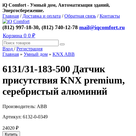
iQ Comfort - Умный дом, Автоматизация зданий,
Энергосбережение.
Главная
/
Доставка и оплата
/
Обратная связь
/
Контакты
(812) 997-18-30, (812) 740-12-78
mail@iqcomfort.ru
Корзина
0
0 ₽
Вход
/
Регистрация
Главная
»
Умный дом
»
KNX ABB
6131/31-183-500 Датчик
присутствия KNX premium,
серебристый алюминий
Производитель:
ABB
Артикул:
6132-0-0349
24020
₽