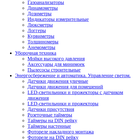
Газоанализаторы
Динамометры
Дозиметры
Индикаторы измерительные
Люксметры
Логгеры
Курвиметры
Толщиномеры
Анемометры
Уборочная техника
Мойки высокого давления
Аксессуары для минимоек
Пылесосы строительные
Энергосбережение и автоматика. Управление светом.
Датчики движения уличные
Датчики движения для помещений
LED-светильники и прожекторы с датчиком
движения
LED-светильники и прожекторы
Датчики присутствия
Розеточные таймеры
Таймеры на DIN рейку
Таймеры настенные
Фотореле накладного монтажа
Фотореле на DIN рейку