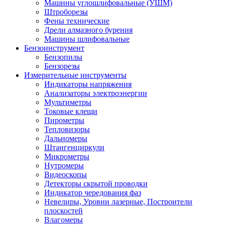
Машины углошлифовальные (УШМ)
Штроборезы
Фены технические
Дрели алмазного бурения
Машины шлифовальные
Бензоинструмент
Бензопилы
Бензорезы
Измерительные инструменты
Индикаторы напряжения
Анализаторы электроэнергии
Мультиметры
Токовые клещи
Пирометры
Тепловизоры
Дальномеры
Штангенциркули
Микрометры
Нутромеры
Видеоскопы
Детекторы скрытой проводки
Индикатор чередования фаз
Невелиры, Уровни лазерные, Построители
плоскостей
Влагомеры