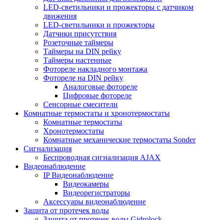
LED-светильники и прожекторы с датчиком
движения
LED-светильники и прожекторы
Датчики присутствия
Розеточные таймеры
Таймеры на DIN рейку
Таймеры настенные
Фотореле накладного монтажа
Фотореле на DIN рейку
Аналоговые фотореле
Цифровые фотореле
Сенсорные смесители
Комнатные термостаты и хронотермостаты
Комнатные термостаты
Хронотермостаты
Комнатные механические термостаты Sonder
Сигнализация
Беспроводная сигнализация AJAX
Видеонаблюдение
IP Видеонаблюдение
Видеокамеры
Видеорегистраторы
Аксессуары видеонаблюдение
Защита от протечек воды
Защита от протечек воды Gidrolock