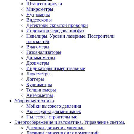
Штангенциркули
Микрометры
Нутромеры
Видеоскопы
Детекторы скрытой проводки
Индикатор чередования фаз
Невелиры, Уровни лазерные, Построители
плоскостей
Влагомеры
Газоанализаторы
Динамометры
Дозиметры
Индикаторы измерительные
Люксметры
Логгеры
Курвиметры
Толщиномеры
Анемометры
Уборочная техника
Мойки высокого давления
Аксессуары для минимоек
Пылесосы строительные
Энергосбережение и автоматика. Управление светом.
Датчики движения уличные
Датчики движения для помещений