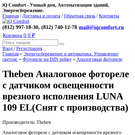
iQ Comfort - Умный дом, Автоматизация зданий,
Энергосбережение.
Главная
/
Доставка и оплата
/
Обратная связь
/
Контакты
(812) 997-18-30, (812) 740-12-78
mail@iqcomfort.ru
Корзина
0
0 ₽
Вход
/
Регистрация
Главная
»
Энергосбережение и автоматика. Управление
светом.
»
Фотореле на DIN рейку
»
Аналоговые фотореле
Theben Аналоговое фотореле
с датчиком освещенности
врезного исполнения LUNA
109 EL(Снят с производства)
Производитель:
Theben
Аналоговое фотореле с датчиком освещенности врезного