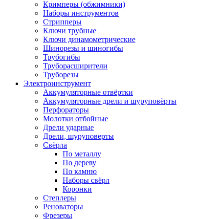
Кримперы (обжимники)
Наборы инструментов
Стрипперы
Ключи трубные
Ключи динамометрические
Шинорезы и шиногибы
Трубогибы
Труборасширители
Труборезы
Электроинструмент
Аккумуляторные отвёртки
Аккумуляторные дрели и шуруповёрты
Перфораторы
Молотки отбойные
Дрели ударные
Дрели, шуруповерты
Свёрла
По металлу
По дереву
По камню
Наборы свёрл
Коронки
Степлеры
Реноваторы
Фрезеры