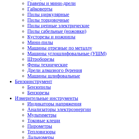
Граверы и мини-дрели
Гайковерты
Пилы циркулярные
Пилы торцовочные
Пилы цепные электрические
Пилы сабельные (ножовки)
Кусторезы и ножницы
Мини-пилы
Машины отрезные по металлу
Машины углошлифовальные (УШМ)
Штроборезы
Фены технические
Дрели алмазного бурения
Машины шлифовальные
Бензоинструмент
Бензопилы
Бензорезы
Измерительные инструменты
Индикаторы напряжения
Анализаторы электроэнергии
Мультиметры
Токовые клещи
Пирометры
Тепловизоры
Дальномеры