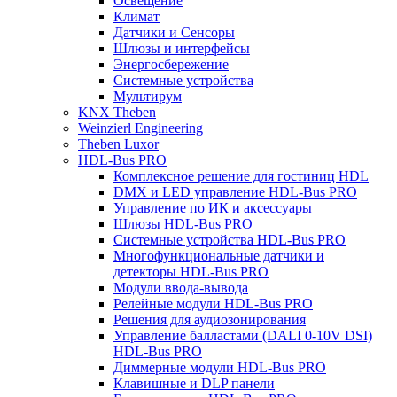
Освещение
Климат
Датчики и Сенсоры
Шлюзы и интерфейсы
Энергосбережение
Системные устройства
Мультирум
KNX Theben
Weinzierl Engineering
Theben Luxor
HDL-Bus PRO
Комплексное решение для гостиниц HDL
DMX и LED управление HDL-Bus PRO
Управление по ИК и аксессуары
Шлюзы HDL-Bus PRO
Системные устройства HDL-Bus PRO
Многофункциональные датчики и
детекторы HDL-Bus PRO
Модули ввода-вывода
Релейные модули HDL-Bus PRO
Решения для аудиозонирования
Управление балластами (DALI 0-10V DSI)
HDL-Bus PRO
Диммерные модули HDL-Bus PRO
Клавишные и DLP панели