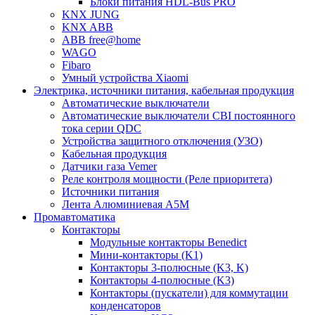
Блоки питания HDL-Bus PRO
KNX JUNG
KNX ABB
ABB free@home
WAGO
Fibaro
Умный устройства Xiaomi
Электрика, источники питания, кабельная продукция
Автоматические выключатели
Автоматические выключатели CBI постоянного
тока серии QDC
Устройства защитного отключения (УЗО)
Кабельная продукция
Датчики газа Vemer
Реле контроля мощности (Реле приоритета)
Источники питания
Лента Алюминиевая А5М
Промавтоматика
Контакторы
Модульные контакторы Benedict
Мини-контакторы (K1)
Контакторы 3-полюсные (K3, K)
Контакторы 4-полюсные (K3)
Контакторы (пускатели) для коммутации
конденсаторов