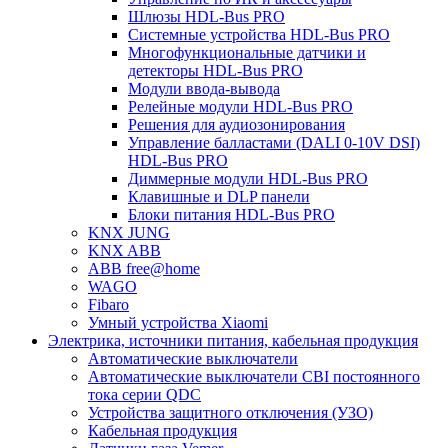
Шлюзы HDL-Bus PRO
Системные устройства HDL-Bus PRO
Многофункциональные датчики и
детекторы HDL-Bus PRO
Модули ввода-вывода
Релейные модули HDL-Bus PRO
Решения для аудиозонирования
Управление балластами (DALI 0-10V DSI)
HDL-Bus PRO
Диммерные модули HDL-Bus PRO
Клавишные и DLP панели
Блоки питания HDL-Bus PRO
KNX JUNG
KNX ABB
ABB free@home
WAGO
Fibaro
Умный устройства Xiaomi
Электрика, источники питания, кабельная продукция
Автоматические выключатели
Автоматические выключатели CBI постоянного
тока серии QDC
Устройства защитного отключения (УЗО)
Кабельная продукция