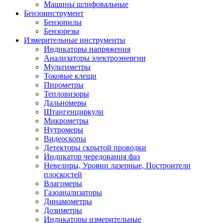
Машины шлифовальные
Бензоинструмент
Бензопилы
Бензорезы
Измерительные инструменты
Индикаторы напряжения
Анализаторы электроэнергии
Мультиметры
Токовые клещи
Пирометры
Тепловизоры
Дальномеры
Штангенциркули
Микрометры
Нутромеры
Видеоскопы
Детекторы скрытой проводки
Индикатор чередования фаз
Невелиры, Уровни лазерные, Построители
плоскостей
Влагомеры
Газоанализаторы
Динамометры
Дозиметры
Индикаторы измерительные