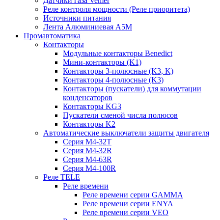
Датчики газа Vemer
Реле контроля мощности (Реле приоритета)
Источники питания
Лента Алюминиевая А5М
Промавтоматика
Контакторы
Модульные контакторы Benedict
Мини-контакторы (K1)
Контакторы 3-полюсные (K3, K)
Контакторы 4-полюсные (K3)
Контакторы (пускатели) для коммутации
конденсаторов
Контакторы KG3
Пускатели сменой числа полюсов
Контакторы K2
Автоматические выключатели защиты двигателя
Серия M4-32T
Серия M4-32R
Серия M4-63R
Серия M4-100R
Реле TELE
Реле времени
Реле времени серии GAMMA
Реле времени серии ENYA
Реле времени серии VEO