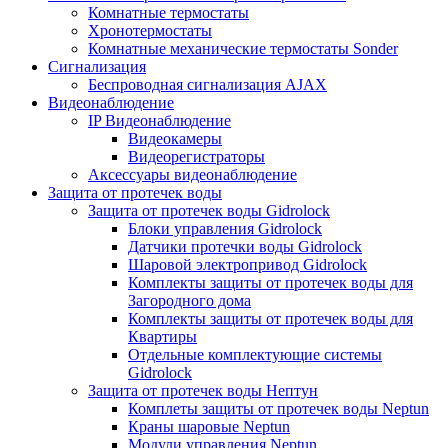
Комнатные термостаты
Хронотермостаты
Комнатные механические термостаты Sonder
Сигнализация
Беспроводная сигнализация AJAX
Видеонаблюдение
IP Видеонаблюдение
Видеокамеры
Видеорегистраторы
Аксессуары видеонаблюдение
Защита от протечек воды
Защита от протечек воды Gidrolock
Блоки управления Gidrolock
Датчики протечки воды Gidrolock
Шаровой электропривод Gidrolock
Комплекты защиты от протечек воды для
Загородного дома
Комплекты защиты от протечек воды для
Квартиры
Отдельные комплектующие системы
Gidrolock
Защита от протечек воды Нептун
Комплеты защиты от протечек воды Neptun
Краны шаровые Neptun
Модули управления Neptun