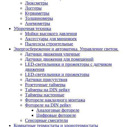
Люксметры
Логгеры
Курвиметры
Толщиномеры
Анемометры
Уборочная техника
Мойки высокого давления
Аксессуары для минимоек
Пылесосы строительные
Энергосбережение и автоматика. Управление светом.
Датчики движения уличные
Датчики движения для помещений
LED-светильники и прожекторы с датчиком
движения
LED-светильники и прожекторы
Датчики присутствия
Розеточные таймеры
Таймеры на DIN рейку
Таймеры настенные
Фотореле накладного монтажа
Фотореле на DIN рейку
Аналоговые фотореле
Цифровые фотореле
Сенсорные смесители
Комнатные термостаты и хронотермостаты