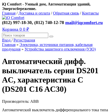
iQ Comfort - Умный дом, Автоматизация зданий,
Энергосбережение.
Главная
/
Доставка и оплата
/
Обратная связь
/
Контакты
(812) 997-18-30, (812) 740-12-78
mail@iqcomfort.ru
Корзина
0
0 ₽
Вход
/
Регистрация
Главная
»
Электрика, источники питания, кабельная
продукция
»
Устройства защитного отключения (УЗО)
Автоматический дифф.
выключатель серии DS201
AC, характеристика C
(DS201 C16 AC30)
Производитель:
ABB
Автоматический выключатель дифференциального тока типа