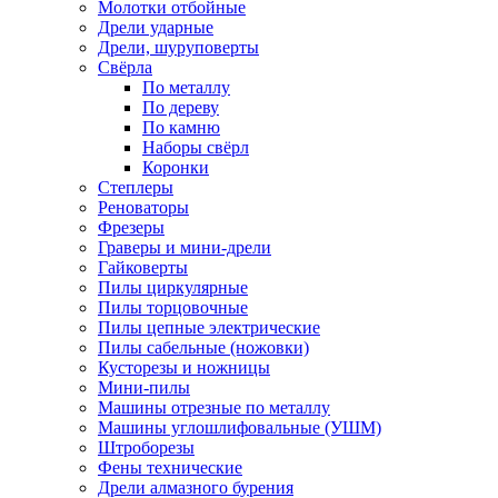
Молотки отбойные
Дрели ударные
Дрели, шуруповерты
Свёрла
По металлу
По дереву
По камню
Наборы свёрл
Коронки
Степлеры
Реноваторы
Фрезеры
Граверы и мини-дрели
Гайковерты
Пилы циркулярные
Пилы торцовочные
Пилы цепные электрические
Пилы сабельные (ножовки)
Кусторезы и ножницы
Мини-пилы
Машины отрезные по металлу
Машины углошлифовальные (УШМ)
Штроборезы
Фены технические
Дрели алмазного бурения