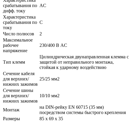
Характеристика
срабатывания по
AC
дифф. току
Характеристика
срабатывания по
С
току
Число полюсов
2
Максимальное
рабочее
230/400 В AC
напряжение
Цилиндрическая двунаправленная клемма с
Тип клемм
защитой от неправильного монтажа,
стойкая к ударному воздействию
Сечение кабеля
для верхних/
25/25 мм2
нижних зажимов
Сечение шины
для верхних/
10/10 мм2
нижних зажимов
на DIN-рейку EN 60715 (35 мм)
Монтаж
посредством системы быстрого крепления
Размеры
85 x 69 x 35