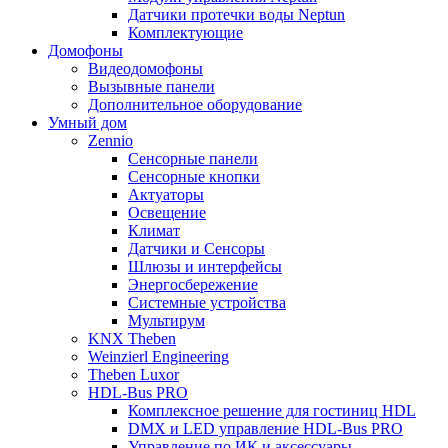
Датчики протечки воды Neptun
Комплектующие
Домофоны
Видеодомофоны
Вызывные панели
Дополнительное оборудование
Умный дом
Zennio
Сенсорные панели
Сенсорные кнопки
Актуаторы
Освещение
Климат
Датчики и Сенсоры
Шлюзы и интерфейсы
Энергосбережение
Системные устройства
Мультирум
KNX Theben
Weinzierl Engineering
Theben Luxor
HDL-Bus PRO
Комплексное решение для гостиниц HDL
DMX и LED управление HDL-Bus PRO
Управление по ИК и аксессуары