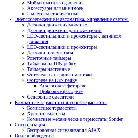
Мойки высокого давления
Аксессуары для минимоек
Пылесосы строительные
Энергосбережение и автоматика. Управление светом.
Датчики движения уличные
Датчики движения для помещений
LED-светильники и прожекторы с датчиком
движения
LED-светильники и прожекторы
Датчики присутствия
Розеточные таймеры
Таймеры на DIN рейку
Таймеры настенные
Фотореле накладного монтажа
Фотореле на DIN рейку
Аналоговые фотореле
Цифровые фотореле
Сенсорные смесители
Комнатные термостаты и хронотермостаты
Комнатные термостаты
Хронотермостаты
Комнатные механические термостаты Sonder
Сигнализация
Беспроводная сигнализация AJAX
Видеонаблюдение