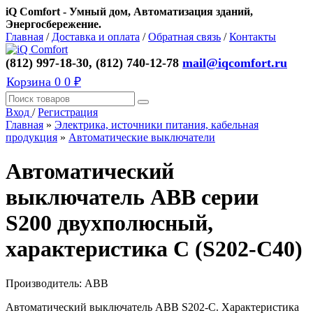
iQ Comfort - Умный дом, Автоматизация зданий,
Энергосбережение.
Главная
/
Доставка и оплата
/
Обратная связь
/
Контакты
(812) 997-18-30, (812) 740-12-78
mail@iqcomfort.ru
Корзина
0
0 ₽
Вход
/
Регистрация
Главная
»
Электрика, источники питания, кабельная
продукция
»
Автоматические выключатели
Автоматический
выключатель ABB серии
S200 двухполюсный,
характеристика C (S202-C40)
Производитель:
ABB
Автоматический выключатель ABB S202-С. Характеристика