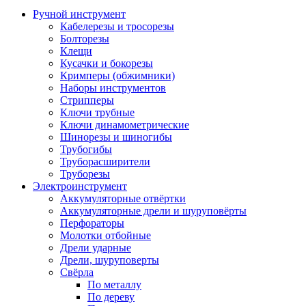
Ручной инструмент
Кабелерезы и тросорезы
Болторезы
Клещи
Кусачки и бокорезы
Кримперы (обжимники)
Наборы инструментов
Стрипперы
Ключи трубные
Ключи динамометрические
Шинорезы и шиногибы
Трубогибы
Труборасширители
Труборезы
Электроинструмент
Аккумуляторные отвёртки
Аккумуляторные дрели и шуруповёрты
Перфораторы
Молотки отбойные
Дрели ударные
Дрели, шуруповерты
Свёрла
По металлу
По дереву