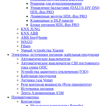
Решения для аудиозонирования
Управление балластами (DALI 0-10V DSI)
HDL-Bus PRO
Диммерные модули HDL-Bus PRO
Клавишные и DLP панели
Блоки питания HDL-Bus PRO
KNX JUNG
KNX ABB
ABB free@home
WAGO
Fibaro
Умный устройства Xiaomi
Электрика, источники питания, кабельная продукция
Автоматические выключатели
Автоматические выключатели CBI постоянного
тока серии QDC
Устройства защитного отключения (УЗО)
Кабельная продукция
Датчики газа Vemer
Реле контроля мощности (Реле приоритета)
Источники питания
Лента Алюминиевая А5М
Промавтоматика
Контакторы
Модульные контакторы Benedict