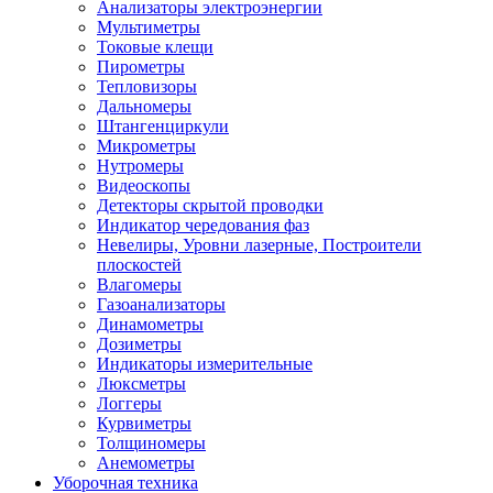
Анализаторы электроэнергии
Мультиметры
Токовые клещи
Пирометры
Тепловизоры
Дальномеры
Штангенциркули
Микрометры
Нутромеры
Видеоскопы
Детекторы скрытой проводки
Индикатор чередования фаз
Невелиры, Уровни лазерные, Построители
плоскостей
Влагомеры
Газоанализаторы
Динамометры
Дозиметры
Индикаторы измерительные
Люксметры
Логгеры
Курвиметры
Толщиномеры
Анемометры
Уборочная техника