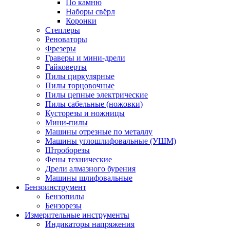
По камню
Наборы свёрл
Коронки
Степлеры
Реноваторы
Фрезеры
Граверы и мини-дрели
Гайковерты
Пилы циркулярные
Пилы торцовочные
Пилы цепные электрические
Пилы сабельные (ножовки)
Кусторезы и ножницы
Мини-пилы
Машины отрезные по металлу
Машины углошлифовальные (УШМ)
Штроборезы
Фены технические
Дрели алмазного бурения
Машины шлифовальные
Бензоинструмент
Бензопилы
Бензорезы
Измерительные инструменты
Индикаторы напряжения