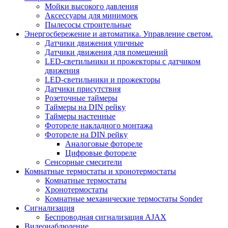
Мойки высокого давления
Аксессуары для минимоек
Пылесосы строительные
Энергосбережение и автоматика. Управление светом.
Датчики движения уличные
Датчики движения для помещений
LED-светильники и прожекторы с датчиком
движения
LED-светильники и прожекторы
Датчики присутствия
Розеточные таймеры
Таймеры на DIN рейку
Таймеры настенные
Фотореле накладного монтажа
Фотореле на DIN рейку
Аналоговые фотореле
Цифровые фотореле
Сенсорные смесители
Комнатные термостаты и хронотермостаты
Комнатные термостаты
Хронотермостаты
Комнатные механические термостаты Sonder
Сигнализация
Беспроводная сигнализация AJAX
Видеонаблюдение