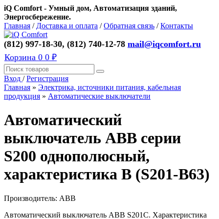
iQ Comfort - Умный дом, Автоматизация зданий,
Энергосбережение.
Главная
/
Доставка и оплата
/
Обратная связь
/
Контакты
(812) 997-18-30, (812) 740-12-78
mail@iqcomfort.ru
Корзина
0
0 ₽
Вход
/
Регистрация
Главная
»
Электрика, источники питания, кабельная
продукция
»
Автоматические выключатели
Автоматический
выключатель ABB серии
S200 однополюсный,
характеристика B (S201-B63)
Производитель:
ABB
Автоматический выключатель ABB S201C. Характеристика