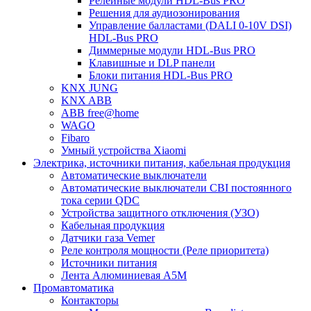
Релейные модули HDL-Bus PRO
Решения для аудиозонирования
Управление балластами (DALI 0-10V DSI)
HDL-Bus PRO
Диммерные модули HDL-Bus PRO
Клавишные и DLP панели
Блоки питания HDL-Bus PRO
KNX JUNG
KNX ABB
ABB free@home
WAGO
Fibaro
Умный устройства Xiaomi
Электрика, источники питания, кабельная продукция
Автоматические выключатели
Автоматические выключатели CBI постоянного
тока серии QDC
Устройства защитного отключения (УЗО)
Кабельная продукция
Датчики газа Vemer
Реле контроля мощности (Реле приоритета)
Источники питания
Лента Алюминиевая А5М
Промавтоматика
Контакторы