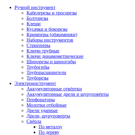
Ручной инструмент
Кабелерезы и тросорезы
Болторезы
Клещи
Кусачки и бокорезы
Кримперы (обжимники)
Наборы инструментов
Стрипперы
Ключи трубные
Ключи динамометрические
Шинорезы и шиногибы
Трубогибы
Труборасширители
Труборезы
Электроинструмент
Аккумуляторные отвёртки
Аккумуляторные дрели и шуруповёрты
Перфораторы
Молотки отбойные
Дрели ударные
Дрели, шуруповерты
Свёрла
По металлу
По дереву