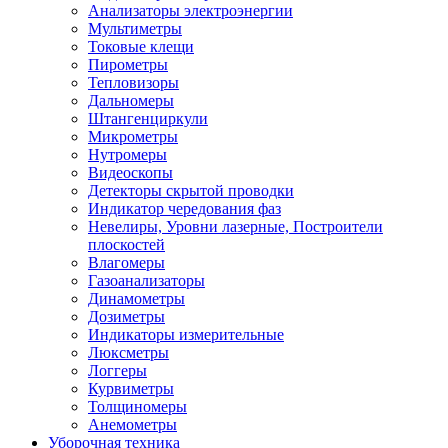
Анализаторы электроэнергии
Мультиметры
Токовые клещи
Пирометры
Тепловизоры
Дальномеры
Штангенциркули
Микрометры
Нутромеры
Видеоскопы
Детекторы скрытой проводки
Индикатор чередования фаз
Невелиры, Уровни лазерные, Построители
плоскостей
Влагомеры
Газоанализаторы
Динамометры
Дозиметры
Индикаторы измерительные
Люксметры
Логгеры
Курвиметры
Толщиномеры
Анемометры
Уборочная техника