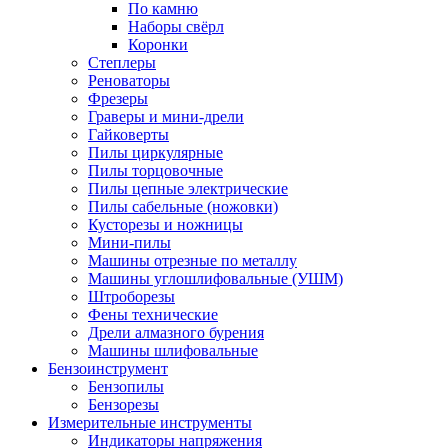
По камню
Наборы свёрл
Коронки
Степлеры
Реноваторы
Фрезеры
Граверы и мини-дрели
Гайковерты
Пилы циркулярные
Пилы торцовочные
Пилы цепные электрические
Пилы сабельные (ножовки)
Кусторезы и ножницы
Мини-пилы
Машины отрезные по металлу
Машины углошлифовальные (УШМ)
Штроборезы
Фены технические
Дрели алмазного бурения
Машины шлифовальные
Бензоинструмент
Бензопилы
Бензорезы
Измерительные инструменты
Индикаторы напряжения