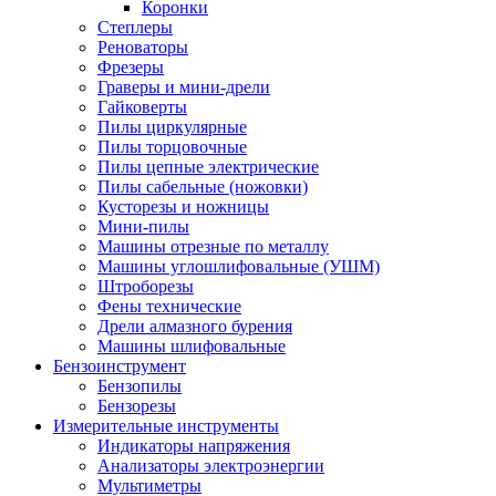
Коронки
Степлеры
Реноваторы
Фрезеры
Граверы и мини-дрели
Гайковерты
Пилы циркулярные
Пилы торцовочные
Пилы цепные электрические
Пилы сабельные (ножовки)
Кусторезы и ножницы
Мини-пилы
Машины отрезные по металлу
Машины углошлифовальные (УШМ)
Штроборезы
Фены технические
Дрели алмазного бурения
Машины шлифовальные
Бензоинструмент
Бензопилы
Бензорезы
Измерительные инструменты
Индикаторы напряжения
Анализаторы электроэнергии
Мультиметры