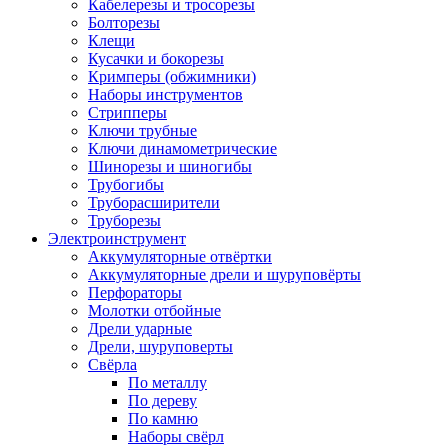
Кабелерезы и тросорезы
Болторезы
Клещи
Кусачки и бокорезы
Кримперы (обжимники)
Наборы инструментов
Стрипперы
Ключи трубные
Ключи динамометрические
Шинорезы и шиногибы
Трубогибы
Труборасширители
Труборезы
Электроинструмент
Аккумуляторные отвёртки
Аккумуляторные дрели и шуруповёрты
Перфораторы
Молотки отбойные
Дрели ударные
Дрели, шуруповерты
Свёрла
По металлу
По дереву
По камню
Наборы свёрл