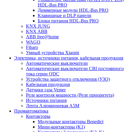
HDL-Bus PRO
Диммерные модули HDL-Bus PRO
Клавишные и DLP панели
Блоки питания HDL-Bus PRO
KNX JUNG
KNX ABB
ABB free@home
WAGO
Fibaro
Умный устройства Xiaomi
Электрика, источники питания, кабельная продукция
Автоматические выключатели
Автоматические выключатели CBI постоянного
тока серии QDC
Устройства защитного отключения (УЗО)
Кабельная продукция
Датчики газа Vemer
Реле контроля мощности (Реле приоритета)
Источники питания
Лента Алюминиевая А5М
Промавтоматика
Контакторы
Модульные контакторы Benedict
Мини-контакторы (K1)