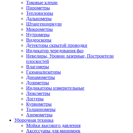
Токовые клещи
Пирометры
Тепловизоры
Дальномеры
Штангенциркули
Микрометры
Нутромеры
Видеоскопы
Детекторы скрытой проводки
Индикатор чередования фаз
Невелиры, Уровни лазерные, Построители
плоскостей
Влагомеры
Газоанализаторы
Динамометры
Дозиметры
Индикаторы измерительные
Люксметры
Логгеры
Курвиметры
Толщиномеры
Анемометры
Уборочная техника
Мойки высокого давления
Аксессуары для минимоек