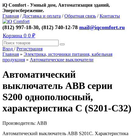
iQ Comfort - Умный дом, Автоматизация зданий,
Энергосбережение.
Главная
/
Доставка и оплата
/
Обратная связь
/
Контакты
(812) 997-18-30, (812) 740-12-78
mail@iqcomfort.ru
Корзина
0
0 ₽
Вход
/
Регистрация
Главная
»
Электрика, источники питания, кабельная
продукция
»
Автоматические выключатели
Автоматический
выключатель ABB серии
S200 однополюсный,
характеристика C (S201-C32)
Производитель:
ABB
Автоматический выключатель ABB S201C. Характеристика