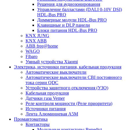
Решения для аудиозонирования
Управление балластами (DALI 0-10V DSI)
HDL-Bus PRO
Диммерные модули HDL-Bus PRO
Клавишные и DLP панели
Блоки питания HDL-Bus PRO
KNX JUNG
KNX ABB
ABB free@home
WAGO
Fibaro
Умный устройства Xiaomi
Электрика, источники питания, кабельная продукция
Автоматические выключатели
Автоматические выключатели CBI постоянного
тока серии QDC
Устройства защитного отключения (УЗО)
Кабельная продукция
Датчики газа Vemer
Реле контроля мощности (Реле приоритета)
Источники питания
Лента Алюминиевая А5М
Промавтоматика
Контакторы
Модульные контакторы Benedict