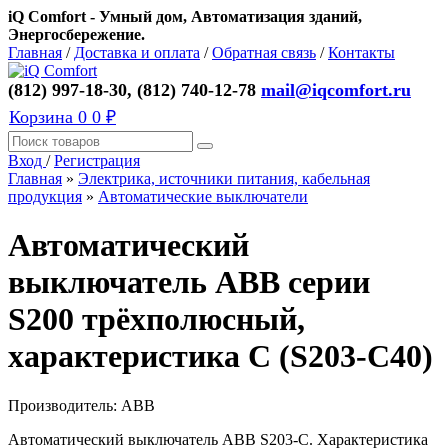
iQ Comfort - Умный дом, Автоматизация зданий,
Энергосбережение.
Главная
/
Доставка и оплата
/
Обратная связь
/
Контакты
(812) 997-18-30, (812) 740-12-78
mail@iqcomfort.ru
Корзина
0
0 ₽
Вход
/
Регистрация
Главная
»
Электрика, источники питания, кабельная
продукция
»
Автоматические выключатели
Автоматический
выключатель ABB серии
S200 трёхполюсный,
характеристика C (S203-C40)
Производитель:
ABB
Автоматический выключатель ABB S203-С. Характеристика