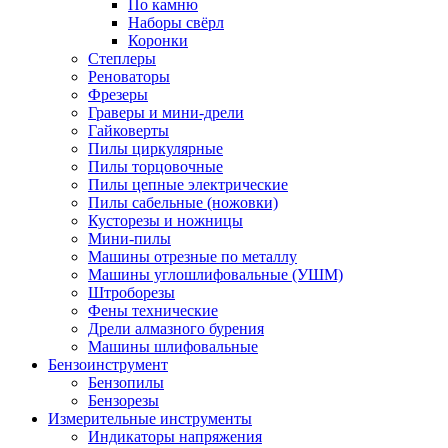
По камню
Наборы свёрл
Коронки
Степлеры
Реноваторы
Фрезеры
Граверы и мини-дрели
Гайковерты
Пилы циркулярные
Пилы торцовочные
Пилы цепные электрические
Пилы сабельные (ножовки)
Кусторезы и ножницы
Мини-пилы
Машины отрезные по металлу
Машины углошлифовальные (УШМ)
Штроборезы
Фены технические
Дрели алмазного бурения
Машины шлифовальные
Бензоинструмент
Бензопилы
Бензорезы
Измерительные инструменты
Индикаторы напряжения