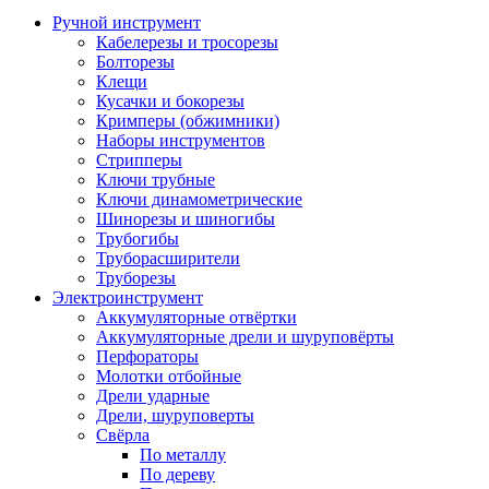
Ручной инструмент
Кабелерезы и тросорезы
Болторезы
Клещи
Кусачки и бокорезы
Кримперы (обжимники)
Наборы инструментов
Стрипперы
Ключи трубные
Ключи динамометрические
Шинорезы и шиногибы
Трубогибы
Труборасширители
Труборезы
Электроинструмент
Аккумуляторные отвёртки
Аккумуляторные дрели и шуруповёрты
Перфораторы
Молотки отбойные
Дрели ударные
Дрели, шуруповерты
Свёрла
По металлу
По дереву