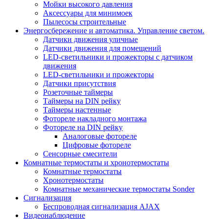
Мойки высокого давления
Аксессуары для минимоек
Пылесосы строительные
Энергосбережение и автоматика. Управление светом.
Датчики движения уличные
Датчики движения для помещений
LED-светильники и прожекторы с датчиком
движения
LED-светильники и прожекторы
Датчики присутствия
Розеточные таймеры
Таймеры на DIN рейку
Таймеры настенные
Фотореле накладного монтажа
Фотореле на DIN рейку
Аналоговые фотореле
Цифровые фотореле
Сенсорные смесители
Комнатные термостаты и хронотермостаты
Комнатные термостаты
Хронотермостаты
Комнатные механические термостаты Sonder
Сигнализация
Беспроводная сигнализация AJAX
Видеонаблюдение