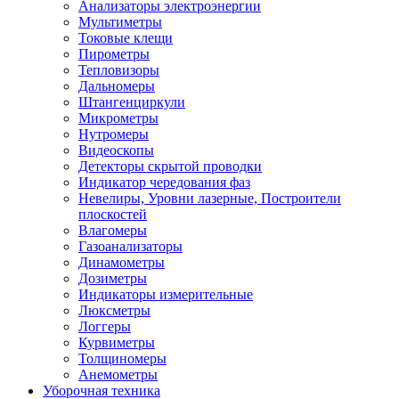
Анализаторы электроэнергии
Мультиметры
Токовые клещи
Пирометры
Тепловизоры
Дальномеры
Штангенциркули
Микрометры
Нутромеры
Видеоскопы
Детекторы скрытой проводки
Индикатор чередования фаз
Невелиры, Уровни лазерные, Построители
плоскостей
Влагомеры
Газоанализаторы
Динамометры
Дозиметры
Индикаторы измерительные
Люксметры
Логгеры
Курвиметры
Толщиномеры
Анемометры
Уборочная техника