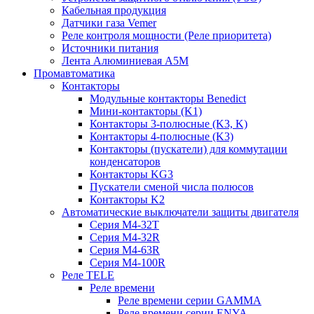
Кабельная продукция
Датчики газа Vemer
Реле контроля мощности (Реле приоритета)
Источники питания
Лента Алюминиевая А5М
Промавтоматика
Контакторы
Модульные контакторы Benedict
Мини-контакторы (K1)
Контакторы 3-полюсные (K3, K)
Контакторы 4-полюсные (K3)
Контакторы (пускатели) для коммутации
конденсаторов
Контакторы KG3
Пускатели сменой числа полюсов
Контакторы K2
Автоматические выключатели защиты двигателя
Серия M4-32T
Серия M4-32R
Серия M4-63R
Серия M4-100R
Реле TELE
Реле времени
Реле времени серии GAMMA
Реле времени серии ENYA