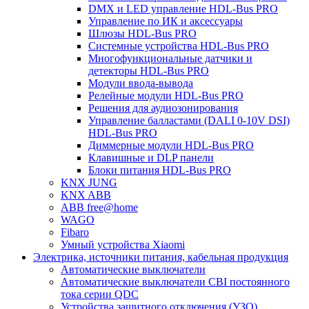
DMX и LED управление HDL-Bus PRO
Управление по ИК и аксессуары
Шлюзы HDL-Bus PRO
Системные устройства HDL-Bus PRO
Многофункциональные датчики и
детекторы HDL-Bus PRO
Модули ввода-вывода
Релейные модули HDL-Bus PRO
Решения для аудиозонирования
Управление балластами (DALI 0-10V DSI)
HDL-Bus PRO
Диммерные модули HDL-Bus PRO
Клавишные и DLP панели
Блоки питания HDL-Bus PRO
KNX JUNG
KNX ABB
ABB free@home
WAGO
Fibaro
Умный устройства Xiaomi
Электрика, источники питания, кабельная продукция
Автоматические выключатели
Автоматические выключатели CBI постоянного
тока серии QDC
Устройства защитного отключения (УЗО)