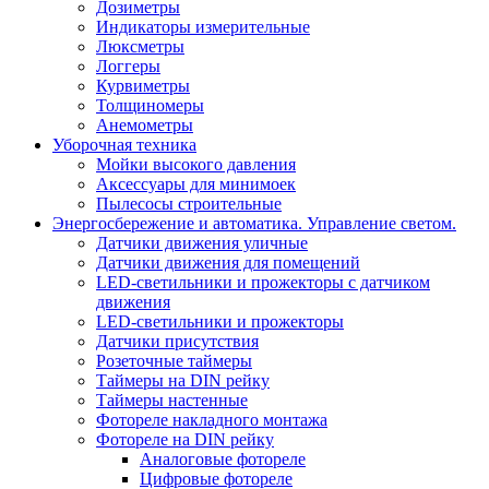
Дозиметры
Индикаторы измерительные
Люксметры
Логгеры
Курвиметры
Толщиномеры
Анемометры
Уборочная техника
Мойки высокого давления
Аксессуары для минимоек
Пылесосы строительные
Энергосбережение и автоматика. Управление светом.
Датчики движения уличные
Датчики движения для помещений
LED-светильники и прожекторы с датчиком
движения
LED-светильники и прожекторы
Датчики присутствия
Розеточные таймеры
Таймеры на DIN рейку
Таймеры настенные
Фотореле накладного монтажа
Фотореле на DIN рейку
Аналоговые фотореле
Цифровые фотореле