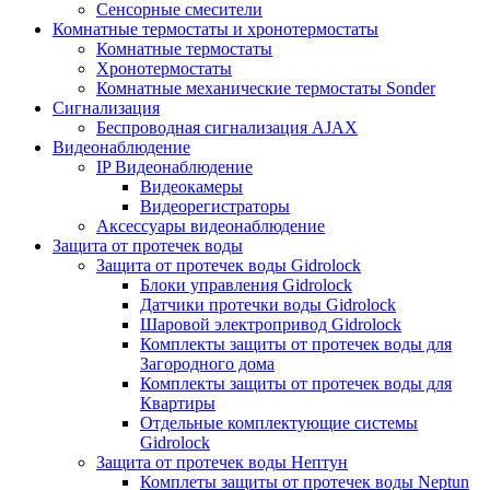
Сенсорные смесители
Комнатные термостаты и хронотермостаты
Комнатные термостаты
Хронотермостаты
Комнатные механические термостаты Sonder
Сигнализация
Беспроводная сигнализация AJAX
Видеонаблюдение
IP Видеонаблюдение
Видеокамеры
Видеорегистраторы
Аксессуары видеонаблюдение
Защита от протечек воды
Защита от протечек воды Gidrolock
Блоки управления Gidrolock
Датчики протечки воды Gidrolock
Шаровой электропривод Gidrolock
Комплекты защиты от протечек воды для
Загородного дома
Комплекты защиты от протечек воды для
Квартиры
Отдельные комплектующие системы
Gidrolock
Защита от протечек воды Нептун
Комплеты защиты от протечек воды Neptun