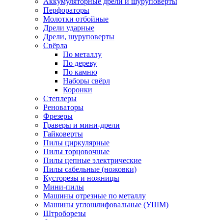
Аккумуляторные дрели и шуруповёрты
Перфораторы
Молотки отбойные
Дрели ударные
Дрели, шуруповерты
Свёрла
По металлу
По дереву
По камню
Наборы свёрл
Коронки
Степлеры
Реноваторы
Фрезеры
Граверы и мини-дрели
Гайковерты
Пилы циркулярные
Пилы торцовочные
Пилы цепные электрические
Пилы сабельные (ножовки)
Кусторезы и ножницы
Мини-пилы
Машины отрезные по металлу
Машины углошлифовальные (УШМ)
Штроборезы