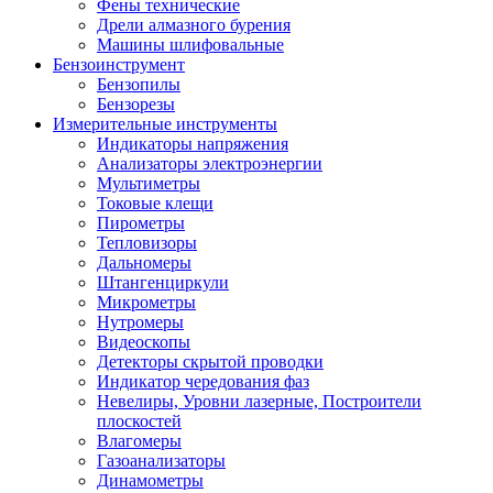
Фены технические
Дрели алмазного бурения
Машины шлифовальные
Бензоинструмент
Бензопилы
Бензорезы
Измерительные инструменты
Индикаторы напряжения
Анализаторы электроэнергии
Мультиметры
Токовые клещи
Пирометры
Тепловизоры
Дальномеры
Штангенциркули
Микрометры
Нутромеры
Видеоскопы
Детекторы скрытой проводки
Индикатор чередования фаз
Невелиры, Уровни лазерные, Построители
плоскостей
Влагомеры
Газоанализаторы
Динамометры