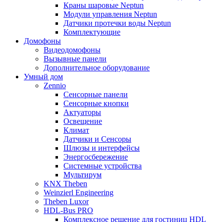
Краны шаровые Neptun
Модули управления Neptun
Датчики протечки воды Neptun
Комплектующие
Домофоны
Видеодомофоны
Вызывные панели
Дополнительное оборудование
Умный дом
Zennio
Сенсорные панели
Сенсорные кнопки
Актуаторы
Освещение
Климат
Датчики и Сенсоры
Шлюзы и интерфейсы
Энергосбережение
Системные устройства
Мультирум
KNX Theben
Weinzierl Engineering
Theben Luxor
HDL-Bus PRO
Комплексное решение для гостиниц HDL