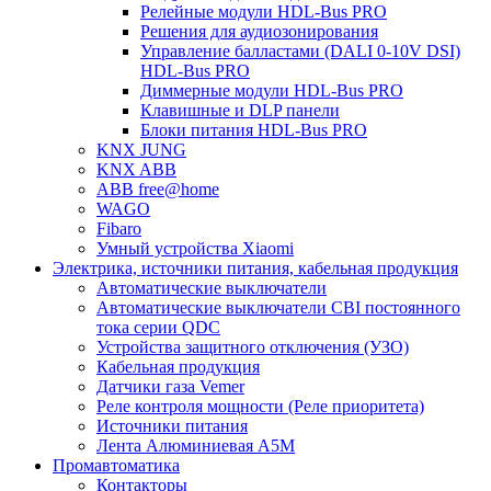
Релейные модули HDL-Bus PRO
Решения для аудиозонирования
Управление балластами (DALI 0-10V DSI)
HDL-Bus PRO
Диммерные модули HDL-Bus PRO
Клавишные и DLP панели
Блоки питания HDL-Bus PRO
KNX JUNG
KNX ABB
ABB free@home
WAGO
Fibaro
Умный устройства Xiaomi
Электрика, источники питания, кабельная продукция
Автоматические выключатели
Автоматические выключатели CBI постоянного
тока серии QDC
Устройства защитного отключения (УЗО)
Кабельная продукция
Датчики газа Vemer
Реле контроля мощности (Реле приоритета)
Источники питания
Лента Алюминиевая А5М
Промавтоматика
Контакторы