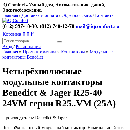
iQ Comfort - Умный дом, Автоматизация зданий,
Энергосбережение.
Главная
/
Доставка и оплата
/
Обратная связь
/
Контакты
(812) 997-18-30, (812) 740-12-78
mail@iqcomfort.ru
Корзина
0
0 ₽
Вход
/
Регистрация
Главная
»
Промавтоматика
»
Контакторы
»
Модульные
контакторы Benedict
Четырёхполюсные
модульные контакторы
Benedict & Jager R25-40
24VM серии R25..VM (25A)
Производитель:
Benedict & Jager
Четырёхполюсный модульный контактор. Номинальный ток