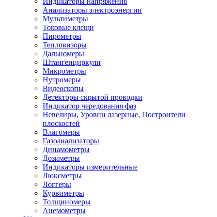
Индикаторы напряжения
Анализаторы электроэнергии
Мультиметры
Токовые клещи
Пирометры
Тепловизоры
Дальномеры
Штангенциркули
Микрометры
Нутромеры
Видеоскопы
Детекторы скрытой проводки
Индикатор чередования фаз
Невелиры, Уровни лазерные, Построители
плоскостей
Влагомеры
Газоанализаторы
Динамометры
Дозиметры
Индикаторы измерительные
Люксметры
Логгеры
Курвиметры
Толщиномеры
Анемометры