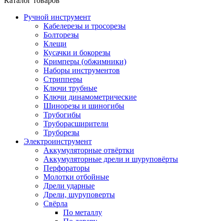
Каталог товаров
Ручной инструмент
Кабелерезы и тросорезы
Болторезы
Клещи
Кусачки и бокорезы
Кримперы (обжимники)
Наборы инструментов
Стрипперы
Ключи трубные
Ключи динамометрические
Шинорезы и шиногибы
Трубогибы
Труборасширители
Труборезы
Электроинструмент
Аккумуляторные отвёртки
Аккумуляторные дрели и шуруповёрты
Перфораторы
Молотки отбойные
Дрели ударные
Дрели, шуруповерты
Свёрла
По металлу