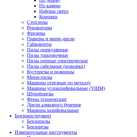
По дереву
По камню
Наборы свёрл
Коронки
Степлеры
Реноваторы
Фрезеры
Граверы и мини-дрели
Гайковерты
Пилы циркулярные
Пилы торцовочные
Пилы цепные электрические
Пилы сабельные (ножовки)
Кусторезы и ножницы
Мини-пилы
Машины отрезные по металлу
Машины углошлифовальные (УШМ)
Штроборезы
Фены технические
Дрели алмазного бурения
Машины шлифовальные
Бензоинструмент
Бензопилы
Бензорезы
Измерительные инструменты