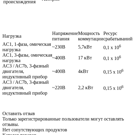
происхождения
Напряжение
Мощность
Ресурс
Нагрузка
питания
коммутации
срабатываний
AC1, 1-фаза, омическая
6
~230В
5,7кВт
0,1 х 10
нагрузка
AC1, 3-фазы, омическая
6
~400В
17 кВт
0,1 х 10
нагрузка
AC3 / AC7b, 3-фазный
6
двигателя,
~400В
4кВт
0,15 х 10
индуктивный прибор
AC3 / AC7b, 3-фазный
6
двигателя,
~220В
2,2 кВт
0,15 х 10
индуктивный прибор
Оставить отзыв
Только зарегистрированные пользователи могут оставлять
отзывы.
Нет сопутствующих продуктов