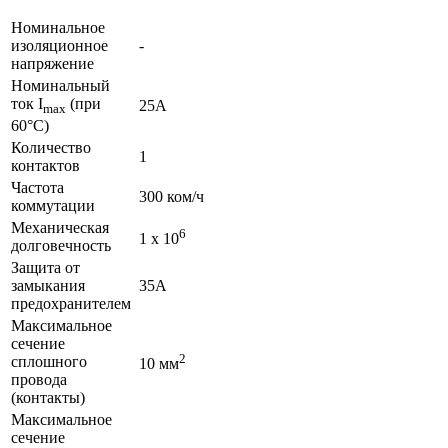
Номинальное
изоляционное
-
напряжение
Номинальный
ток I
(при
25А
max
60°C)
Количество
1
контактов
Частота
300 ком/ч
коммутации
Механическая
6
1 х 10
долговечность
Защита от
замыкания
35А
предохранителем
Максимальное
сечение
2
сплошного
10 мм
провода
(контакты)
Максимальное
сечение