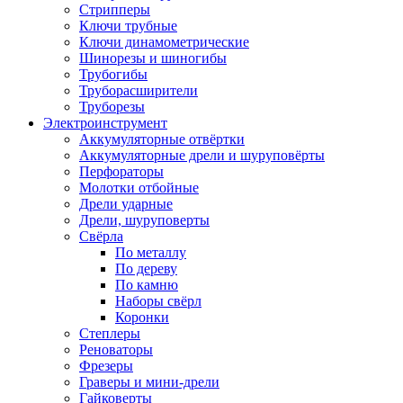
Стрипперы
Ключи трубные
Ключи динамометрические
Шинорезы и шиногибы
Трубогибы
Труборасширители
Труборезы
Электроинструмент
Аккумуляторные отвёртки
Аккумуляторные дрели и шуруповёрты
Перфораторы
Молотки отбойные
Дрели ударные
Дрели, шуруповерты
Свёрла
По металлу
По дереву
По камню
Наборы свёрл
Коронки
Степлеры
Реноваторы
Фрезеры
Граверы и мини-дрели
Гайковерты