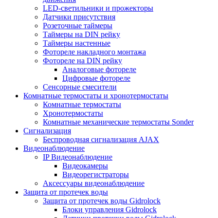
LED-светильники и прожекторы
Датчики присутствия
Розеточные таймеры
Таймеры на DIN рейку
Таймеры настенные
Фотореле накладного монтажа
Фотореле на DIN рейку
Аналоговые фотореле
Цифровые фотореле
Сенсорные смесители
Комнатные термостаты и хронотермостаты
Комнатные термостаты
Хронотермостаты
Комнатные механические термостаты Sonder
Сигнализация
Беспроводная сигнализация AJAX
Видеонаблюдение
IP Видеонаблюдение
Видеокамеры
Видеорегистраторы
Аксессуары видеонаблюдение
Защита от протечек воды
Защита от протечек воды Gidrolock
Блоки управления Gidrolock