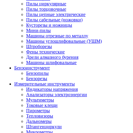
Пилы циркулярные
Пилы торцовочные
Пилы цепные электрические
Пилы сабельные (ножовки)
Кусторезы и ножницы
Мини-пилы
Машины отрезные по металлу
Машины углошлифовальные (УШМ)
Штроборезы
Фены технические
Дрели алмазного бурения
Машины шлифовальные
Бензоинструмент
Бензопилы
Бензорезы
Измерительные инструменты
Индикаторы напряжения
Анализаторы электроэнергии
Мультиметры
Токовые клещи
Пирометры
Тепловизоры
Дальномеры
Штангенциркули
Микрометры