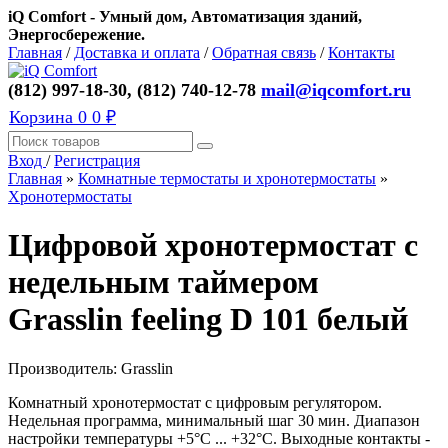
iQ Comfort - Умный дом, Автоматизация зданий,
Энергосбережение.
Главная
/
Доставка и оплата
/
Обратная связь
/
Контакты
(812) 997-18-30, (812) 740-12-78
mail@iqcomfort.ru
Корзина
0
0 ₽
Вход
/
Регистрация
Главная
»
Комнатные термостаты и хронотермостаты
»
Хронотермостаты
Цифровой хронотермостат с
недельным таймером
Grasslin feeling D 101 белый
Производитель:
Grasslin
Комнатный хронотермостат c цифровым регулятором.
Недельная программа, минимальный шаг 30 мин. Диапазон
настройки температуры +5°C ... +32°C. Выходные контакты -