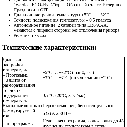
Override, ECO-Fix, Уборка, Обратный отсчет, Вечеринка,
Праздники и OFF
Диапазон настройки температуры +5°C … +32°C.
Точность поддержания температуры – 0,5 градуса
Автономное питание: 2 батареи типа LR6/AAA,
меняются с лицевой стороны без отключения прибора
Релейный выход
Технические характеристики:
Диапазон
настройки
температуры
+5°C … +32°C (шаг 0,5°C)
– Программа
+3°C … +7°C (по умолчанию +5°C)
– Защита от
размораживания
Точность
поддержания
0,5 °C (20°C, 3 °C/час)
температуры
Выходные контакты
Переключающие, беспотенциальные
Коммутируемый
6 (2) A 250 В ~
ток
Недельная программа, включающая до 48
Тип программы
изменений температуры в сутки