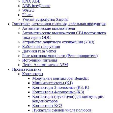
KNX ABB
ABB free@home
WAGO
Fibaro
Умный устройства Xiaomi
Электрика, источники питания, кабельная продукция
Автоматические выключатели
Автоматические выключатели CBI постоянного
тока серии QDC
Устройства защитного отключения (УЗО)
Кабельная продукция
Датчики газа Vemer
Реле контроля мощности (Реле приоритета)
Источники питания
Лента Алюминиевая А5М
Промавтоматика
Контакторы
Модульные контакторы Benedict
Мини-контакторы (K1)
Контакторы 3-полюсные (K3, K)
Контакторы 4-полюсные (K3)
Контакторы (пускатели) для коммутации
конденсаторов
Контакторы KG3
Пускатели сменой числа полюсов