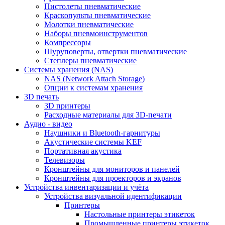
Пистолеты пневматические
Краскопульты пневматические
Молотки пневматические
Наборы пневмоинструментов
Компрессоры
Шуруповерты, отвертки пневматические
Степлеры пневматические
Cистемы хранения (NAS)
NAS (Network Attach Storage)
Опции к системам хранения
3D печать
3D принтеры
Расходные материалы для 3D-печати
Аудио - видео
Наушники и Bluetooth-гарнитуры
Акустические системы KEF
Портативная акустика
Телевизоры
Кронштейны для мониторов и панелей
Кронштейны для проекторов и экранов
Устройства инвентаризации и учёта
Устройства визуальной идентификации
Принтеры
Настольные принтеры этикеток
Промышленные принтеры этикеток