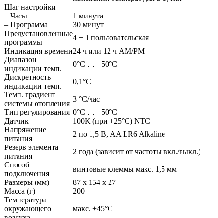
Шаг настройки
– Часы
1 минута
– Программа
30 минут
Предустановленные
4 + 1 пользовательская
программы
Индикация времени
24 ч или 12 ч AM/PM
Диапазон
0°C … +50°C
индикации темп.
Дискретность
0,1°C
индикации темп.
Темп. градиент
3 °C/час
системы отопления
Тип регулирования
0°C … +50°C
Датчик
100K (при +25°C) NTC
Напряжение
2 по 1,5 В, AA LR6 Alkaline
питания
Резерв элемента
2 года (зависит от частоты вкл./выкл.)
питания
Способ
винтовые клеммы макс. 1,5 мм
подключения
Размеры (мм)
87 x 154 x 27
Масса (г)
200
Температура
окружающего
макс. +45°C
воздуха