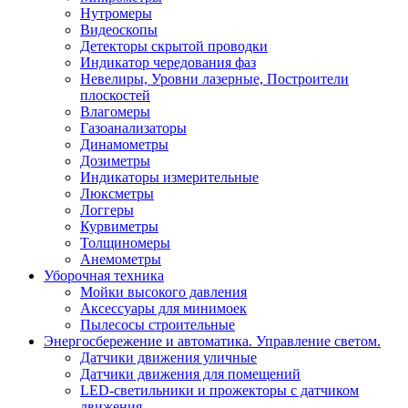
Нутромеры
Видеоскопы
Детекторы скрытой проводки
Индикатор чередования фаз
Невелиры, Уровни лазерные, Построители
плоскостей
Влагомеры
Газоанализаторы
Динамометры
Дозиметры
Индикаторы измерительные
Люксметры
Логгеры
Курвиметры
Толщиномеры
Анемометры
Уборочная техника
Мойки высокого давления
Аксессуары для минимоек
Пылесосы строительные
Энергосбережение и автоматика. Управление светом.
Датчики движения уличные
Датчики движения для помещений
LED-светильники и прожекторы с датчиком
движения