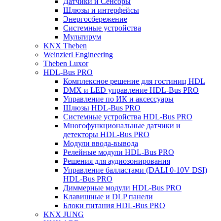
Датчики и Сенсоры
Шлюзы и интерфейсы
Энергосбережение
Системные устройства
Мультирум
KNX Theben
Weinzierl Engineering
Theben Luxor
HDL-Bus PRO
Комплексное решение для гостиниц HDL
DMX и LED управление HDL-Bus PRO
Управление по ИК и аксессуары
Шлюзы HDL-Bus PRO
Системные устройства HDL-Bus PRO
Многофункциональные датчики и
детекторы HDL-Bus PRO
Модули ввода-вывода
Релейные модули HDL-Bus PRO
Решения для аудиозонирования
Управление балластами (DALI 0-10V DSI)
HDL-Bus PRO
Диммерные модули HDL-Bus PRO
Клавишные и DLP панели
Блоки питания HDL-Bus PRO
KNX JUNG