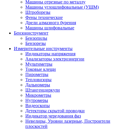
Машины отрезные по металлу
Машины углошлифовальные (УШМ)
Штроборезы
Фены технические
Дрели алмазного бурения
Машины шлифовальные
Бензоинструмент
Бензопилы
Бензорезы
Измерительные инструменты
Индикаторы напряжения
Анализаторы электроэнергии
Мультиметры
Токовые клещи
Пирометры
Тепловизоры
Дальномеры
Штангенциркули
Микрометры
Нутромеры
Видеоскопы
Детекторы скрытой проводки
Индикатор чередования фаз
Невелиры, Уровни лазерные, Построители
плоскостей