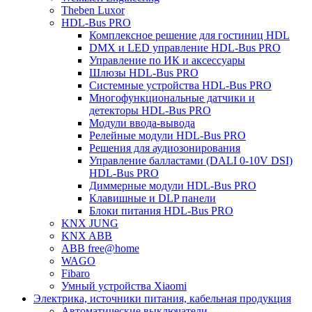
Theben Luxor
HDL-Bus PRO
Комплексное решение для гостиниц HDL
DMX и LED управление HDL-Bus PRO
Управление по ИК и аксессуары
Шлюзы HDL-Bus PRO
Системные устройства HDL-Bus PRO
Многофункциональные датчики и
детекторы HDL-Bus PRO
Модули ввода-вывода
Релейные модули HDL-Bus PRO
Решения для аудиозонирования
Управление балластами (DALI 0-10V DSI)
HDL-Bus PRO
Диммерные модули HDL-Bus PRO
Клавишные и DLP панели
Блоки питания HDL-Bus PRO
KNX JUNG
KNX ABB
ABB free@home
WAGO
Fibaro
Умный устройства Xiaomi
Электрика, источники питания, кабельная продукция
Автоматические выключатели