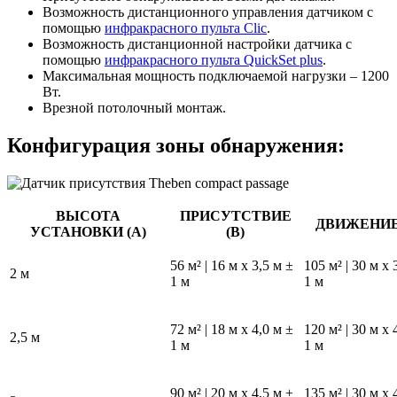
Возможность дистанционного управления датчиком с
помощью
инфракрасного пульта Clic
.
Возможность дистанционной настройки датчика с
помощью
инфракрасного пульта QuickSet plus
.
Максимальная мощность подключаемой нагрузки – 1200
Вт.
Врезной потолочный монтаж.
Конфигурация зоны обнаружения:
ВЫСОТА
ПРИСУТСТВИЕ
ДВИЖЕНИЕ 
УСТАНОВКИ (A)
(B)
56 м² | 16 м x 3,5 м ±
105 м² | 30 м x 
2 м
1 м
1 м
72 м² | 18 м x 4,0 м ±
120 м² | 30 м x 
2,5 м
1 м
1 м
90 м² | 20 м x 4,5 м ±
135 м² | 30 м x 