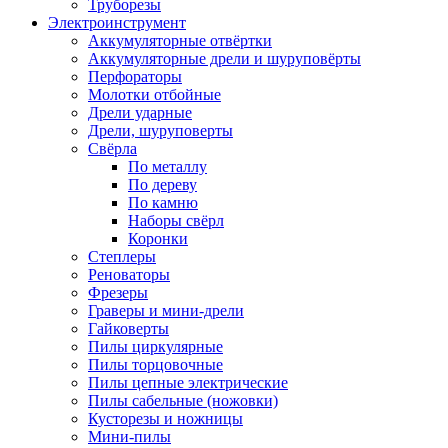
Труборезы
Электроинструмент
Аккумуляторные отвёртки
Аккумуляторные дрели и шуруповёрты
Перфораторы
Молотки отбойные
Дрели ударные
Дрели, шуруповерты
Свёрла
По металлу
По дереву
По камню
Наборы свёрл
Коронки
Степлеры
Реноваторы
Фрезеры
Граверы и мини-дрели
Гайковерты
Пилы циркулярные
Пилы торцовочные
Пилы цепные электрические
Пилы сабельные (ножовки)
Кусторезы и ножницы
Мини-пилы