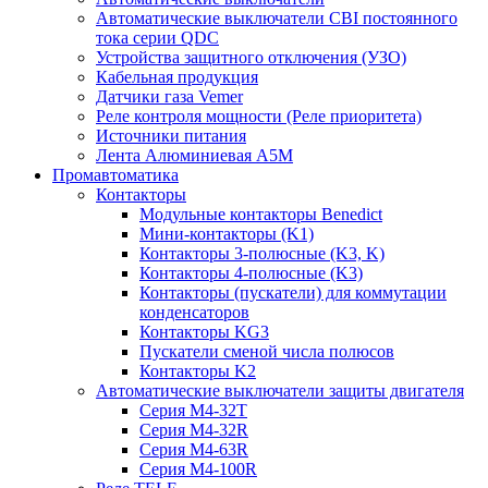
Автоматические выключатели CBI постоянного
тока серии QDC
Устройства защитного отключения (УЗО)
Кабельная продукция
Датчики газа Vemer
Реле контроля мощности (Реле приоритета)
Источники питания
Лента Алюминиевая А5М
Промавтоматика
Контакторы
Модульные контакторы Benedict
Мини-контакторы (K1)
Контакторы 3-полюсные (K3, K)
Контакторы 4-полюсные (K3)
Контакторы (пускатели) для коммутации
конденсаторов
Контакторы KG3
Пускатели сменой числа полюсов
Контакторы K2
Автоматические выключатели защиты двигателя
Серия M4-32T
Серия M4-32R
Серия M4-63R
Серия M4-100R