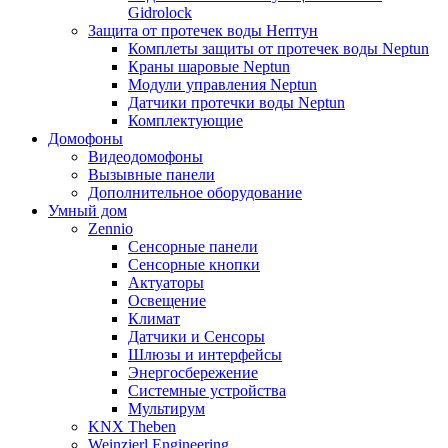
Gidrolock
Защита от протечек воды Нептун
Комплеты защиты от протечек воды Neptun
Краны шаровые Neptun
Модули управления Neptun
Датчики протечки воды Neptun
Комплектующие
Домофоны
Видеодомофоны
Вызывные панели
Дополнительное оборудование
Умный дом
Zennio
Сенсорные панели
Сенсорные кнопки
Актуаторы
Освещение
Климат
Датчики и Сенсоры
Шлюзы и интерфейсы
Энергосбережение
Системные устройства
Мультирум
KNX Theben
Weinzierl Engineering