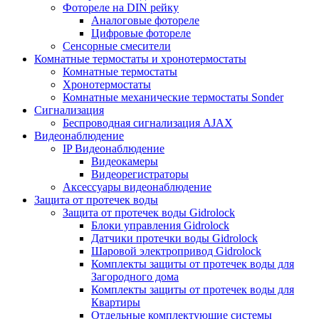
Фотореле на DIN рейку
Аналоговые фотореле
Цифровые фотореле
Сенсорные смесители
Комнатные термостаты и хронотермостаты
Комнатные термостаты
Хронотермостаты
Комнатные механические термостаты Sonder
Сигнализация
Беспроводная сигнализация AJAX
Видеонаблюдение
IP Видеонаблюдение
Видеокамеры
Видеорегистраторы
Аксессуары видеонаблюдение
Защита от протечек воды
Защита от протечек воды Gidrolock
Блоки управления Gidrolock
Датчики протечки воды Gidrolock
Шаровой электропривод Gidrolock
Комплекты защиты от протечек воды для
Загородного дома
Комплекты защиты от протечек воды для
Квартиры
Отдельные комплектующие системы