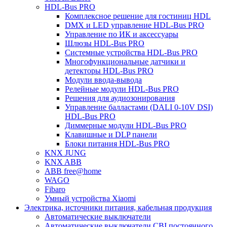
HDL-Bus PRO
Комплексное решение для гостиниц HDL
DMX и LED управление HDL-Bus PRO
Управление по ИК и аксессуары
Шлюзы HDL-Bus PRO
Системные устройства HDL-Bus PRO
Многофункциональные датчики и
детекторы HDL-Bus PRO
Модули ввода-вывода
Релейные модули HDL-Bus PRO
Решения для аудиозонирования
Управление балластами (DALI 0-10V DSI)
HDL-Bus PRO
Диммерные модули HDL-Bus PRO
Клавишные и DLP панели
Блоки питания HDL-Bus PRO
KNX JUNG
KNX ABB
ABB free@home
WAGO
Fibaro
Умный устройства Xiaomi
Электрика, источники питания, кабельная продукция
Автоматические выключатели
Автоматические выключатели CBI постоянного