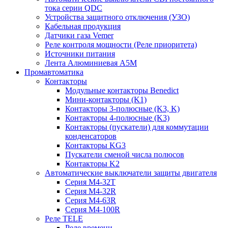
тока серии QDC
Устройства защитного отключения (УЗО)
Кабельная продукция
Датчики газа Vemer
Реле контроля мощности (Реле приоритета)
Источники питания
Лента Алюминиевая А5М
Промавтоматика
Контакторы
Модульные контакторы Benedict
Мини-контакторы (K1)
Контакторы 3-полюсные (K3, K)
Контакторы 4-полюсные (K3)
Контакторы (пускатели) для коммутации
конденсаторов
Контакторы KG3
Пускатели сменой числа полюсов
Контакторы K2
Автоматические выключатели защиты двигателя
Серия M4-32T
Серия M4-32R
Серия M4-63R
Серия M4-100R
Реле TELE
Реле времени