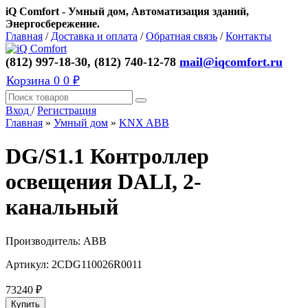
iQ Comfort - Умный дом, Автоматизация зданий,
Энергосбережение.
Главная
/
Доставка и оплата
/
Обратная связь
/
Контакты
(812) 997-18-30, (812) 740-12-78
mail@iqcomfort.ru
Корзина
0
0 ₽
Вход
/
Регистрация
Главная
»
Умный дом
»
KNX ABB
DG/S1.1 Контроллер
освещения DALI, 2-
канальный
Производитель:
ABB
Артикул:
2CDG110026R0011
73240
₽