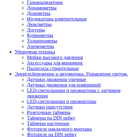
Газоанализаторы
Динамометры
Дозиметры
Индикаторы измерительные
Люксметры
Логгеры
Курвиметры
Толщиномеры
Анемометры
Уборочная техника
Мойки высокого давления
Аксессуары для минимоек
Пылесосы строительные
Энергосбережение и автоматика. Управление светом.
Датчики движения уличные
Датчики движения для помещений
LED-светильники и прожекторы с датчиком
движения
LED-светильники и прожекторы
Датчики присутствия
Розеточные таймеры
Таймеры на DIN рейку
Таймеры настенные
Фотореле накладного монтажа
Фотореле на DIN рейку