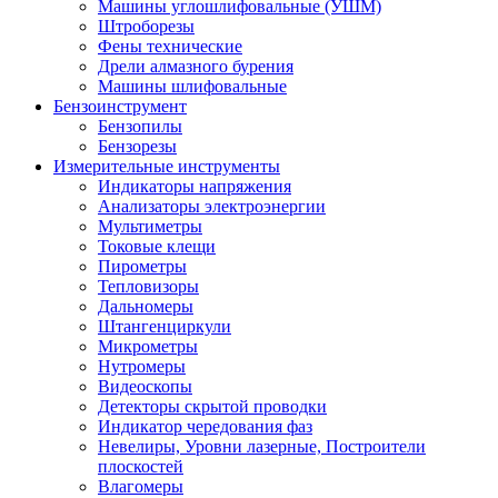
Машины углошлифовальные (УШМ)
Штроборезы
Фены технические
Дрели алмазного бурения
Машины шлифовальные
Бензоинструмент
Бензопилы
Бензорезы
Измерительные инструменты
Индикаторы напряжения
Анализаторы электроэнергии
Мультиметры
Токовые клещи
Пирометры
Тепловизоры
Дальномеры
Штангенциркули
Микрометры
Нутромеры
Видеоскопы
Детекторы скрытой проводки
Индикатор чередования фаз
Невелиры, Уровни лазерные, Построители
плоскостей
Влагомеры