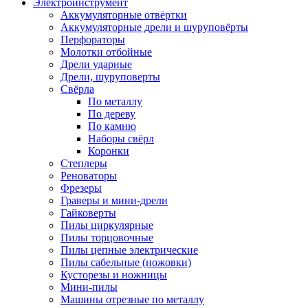
Электроинструмент
Аккумуляторные отвёртки
Аккумуляторные дрели и шуруповёрты
Перфораторы
Молотки отбойные
Дрели ударные
Дрели, шуруповерты
Свёрла
По металлу
По дереву
По камню
Наборы свёрл
Коронки
Степлеры
Реноваторы
Фрезеры
Граверы и мини-дрели
Гайковерты
Пилы циркулярные
Пилы торцовочные
Пилы цепные электрические
Пилы сабельные (ножовки)
Кусторезы и ножницы
Мини-пилы
Машины отрезные по металлу