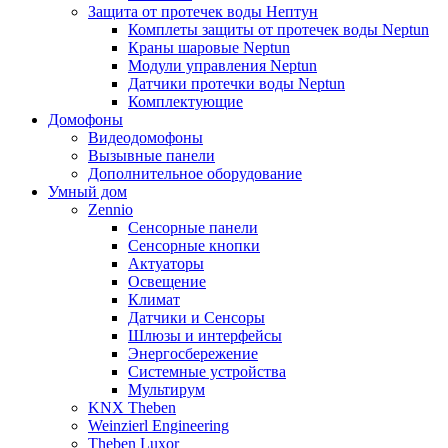
Защита от протечек воды Нептун
Комплеты защиты от протечек воды Neptun
Краны шаровые Neptun
Модули управления Neptun
Датчики протечки воды Neptun
Комплектующие
Домофоны
Видеодомофоны
Вызывные панели
Дополнительное оборудование
Умный дом
Zennio
Сенсорные панели
Сенсорные кнопки
Актуаторы
Освещение
Климат
Датчики и Сенсоры
Шлюзы и интерфейсы
Энергосбережение
Системные устройства
Мультирум
KNX Theben
Weinzierl Engineering
Theben Luxor