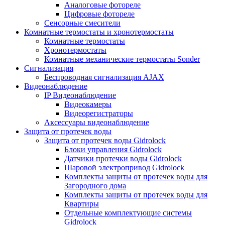
Аналоговые фотореле
Цифровые фотореле
Сенсорные смесители
Комнатные термостаты и хронотермостаты
Комнатные термостаты
Хронотермостаты
Комнатные механические термостаты Sonder
Сигнализация
Беспроводная сигнализация AJAX
Видеонаблюдение
IP Видеонаблюдение
Видеокамеры
Видеорегистраторы
Аксессуары видеонаблюдение
Защита от протечек воды
Защита от протечек воды Gidrolock
Блоки управления Gidrolock
Датчики протечки воды Gidrolock
Шаровой электропривод Gidrolock
Комплекты защиты от протечек воды для
Загородного дома
Комплекты защиты от протечек воды для
Квартиры
Отдельные комплектующие системы
Gidrolock