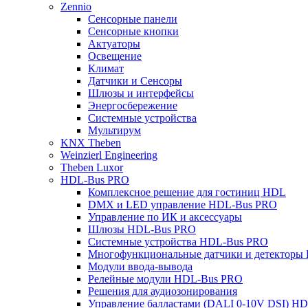
Zennio
Сенсорные панели
Сенсорные кнопки
Актуаторы
Освещение
Климат
Датчики и Сенсоры
Шлюзы и интерфейсы
Энергосбережение
Системные устройства
Мультирум
KNX Theben
Weinzierl Engineering
Theben Luxor
HDL-Bus PRO
Комплексное решение для гостиниц HDL
DMX и LED управление HDL-Bus PRO
Управление по ИК и аксессуары
Шлюзы HDL-Bus PRO
Системные устройства HDL-Bus PRO
Многофункциональные датчики и детекторы
Модули ввода-вывода
Релейные модули HDL-Bus PRO
Решения для аудиозонирования
Управление балластами (DALI 0-10V DSI) H