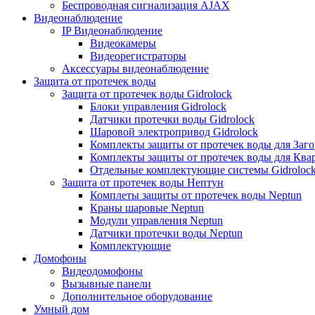
Беспроводная сигнализация AJAX
Видеонаблюдение
IP Видеонаблюдение
Видеокамеры
Видеорегистраторы
Аксессуары видеонаблюдение
Защита от протечек воды
Защита от протечек воды Gidrolock
Блоки управления Gidrolock
Датчики протечки воды Gidrolock
Шаровой электропривод Gidrolock
Комплекты защиты от протечек воды для Заг
Комплекты защиты от протечек воды для Ква
Отдельные комплектующие системы Gidroloc
Защита от протечек воды Нептун
Комплеты защиты от протечек воды Neptun
Краны шаровые Neptun
Модули управления Neptun
Датчики протечки воды Neptun
Комплектующие
Домофоны
Видеодомофоны
Вызывные панели
Дополнительное оборудование
Умный дом