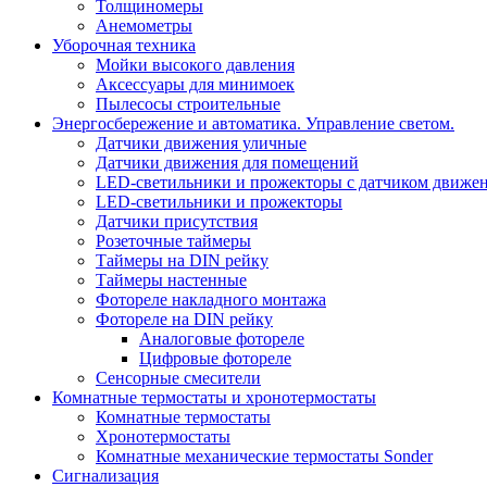
Толщиномеры
Анемометры
Уборочная техника
Мойки высокого давления
Аксессуары для минимоек
Пылесосы строительные
Энергосбережение и автоматика. Управление светом.
Датчики движения уличные
Датчики движения для помещений
LED-светильники и прожекторы с датчиком движе
LED-светильники и прожекторы
Датчики присутствия
Розеточные таймеры
Таймеры на DIN рейку
Таймеры настенные
Фотореле накладного монтажа
Фотореле на DIN рейку
Аналоговые фотореле
Цифровые фотореле
Сенсорные смесители
Комнатные термостаты и хронотермостаты
Комнатные термостаты
Хронотермостаты
Комнатные механические термостаты Sonder
Сигнализация