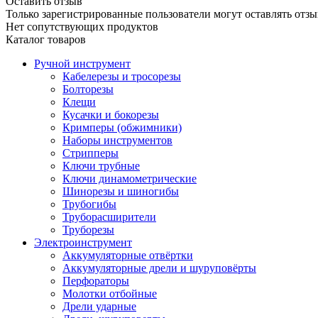
Оставить отзыв
Только зарегистрированные пользователи могут оставлять отзы
Нет сопутствующих продуктов
Каталог товаров
Ручной инструмент
Кабелерезы и тросорезы
Болторезы
Клещи
Кусачки и бокорезы
Кримперы (обжимники)
Наборы инструментов
Стрипперы
Ключи трубные
Ключи динамометрические
Шинорезы и шиногибы
Трубогибы
Труборасширители
Труборезы
Электроинструмент
Аккумуляторные отвёртки
Аккумуляторные дрели и шуруповёрты
Перфораторы
Молотки отбойные
Дрели ударные