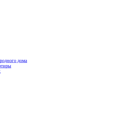
ородного дома
ртиры
k