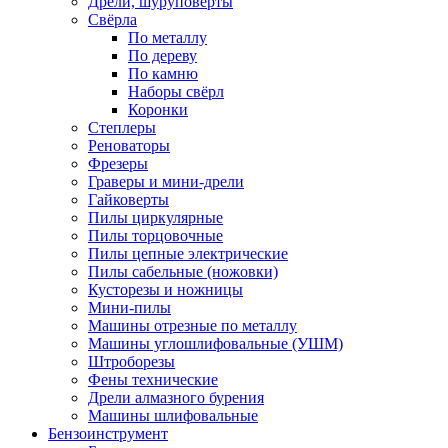
Дрели, шуруповерты
Свёрла
По металлу
По дереву
По камню
Наборы свёрл
Коронки
Степлеры
Реноваторы
Фрезеры
Граверы и мини-дрели
Гайковерты
Пилы циркулярные
Пилы торцовочные
Пилы цепные электрические
Пилы сабельные (ножовки)
Кусторезы и ножницы
Мини-пилы
Машины отрезные по металлу
Машины углошлифовальные (УШМ)
Штроборезы
Фены технические
Дрели алмазного бурения
Машины шлифовальные
Бензоинструмент