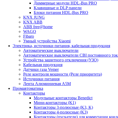
Диммерные модули HDL-Bus PRO
Клавишные и DLP панели
Блоки питания HDL-Bus PRO
KNX JUNG
KNX ABB
ABB free@home
WAGO
Fibaro
Умный устройства Xiaomi
Электрика, источники питания, кабельная продукция
Автоматические выключатели
Автоматические выключатели CBI постоянного то
Устройства защитного отключения (УЗО)
Кабельная продукция
Датчики газа Vemer
Реле контроля мощности (Реле приоритета)
Источники питания
Лента Алюминиевая А5М
Промавтоматика
Контакторы
Модульные контакторы Benedict
Мини-контакторы (K1)
Контакторы 3-полюсные (K3, K)
Контакторы 4-полюсные (K3)
Контакторы (пускатели) для коммутации конд