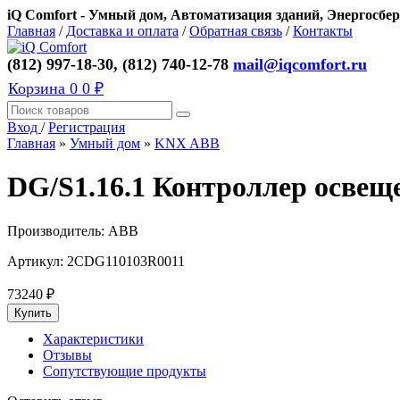
iQ Comfort - Умный дом, Автоматизация зданий, Энергосбер
Главная
/
Доставка и оплата
/
Обратная связь
/
Контакты
(812) 997-18-30, (812) 740-12-78
mail@iqcomfort.ru
Корзина
0
0 ₽
Вход
/
Регистрация
Главная
»
Умный дом
»
KNX ABB
DG/S1.16.1 Контроллер освещ
Производитель:
ABB
Артикул:
2CDG110103R0011
73240
₽
Характеристики
Отзывы
Сопутствующие продукты