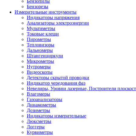
Бензопилы
Бензорезы
Измерительные инструменты
Индикаторы напряжения
Анализаторы электроэнергии
Мультиметры
Токовые клещи
Пирометры
Тепловизоры
Дальномеры
Штангенциркули
Микрометры
Нутромеры
Видеоскопы
Детекторы скрытой проводки
Индикатор чередования фаз
Невелиры, Уровни лазерные, Построители плоскос
Влагомеры
Газоанализаторы
Динамометры
Дозиметры
Индикаторы измерительные
Люксметры
Логгеры
Курвиметры