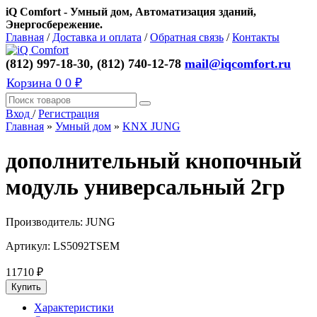
iQ Comfort - Умный дом, Автоматизация зданий,
Энергосбережение.
Главная
/
Доставка и оплата
/
Обратная связь
/
Контакты
(812) 997-18-30, (812) 740-12-78
mail@iqcomfort.ru
Корзина
0
0 ₽
Вход
/
Регистрация
Главная
»
Умный дом
»
KNX JUNG
дополнительный кнопочный
модуль универсальный 2гр
Производитель:
JUNG
Артикул:
LS5092TSEM
11710
₽
Характеристики