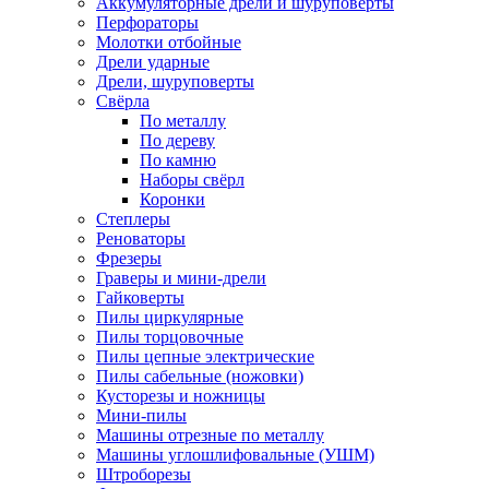
Аккумуляторные дрели и шуруповёрты
Перфораторы
Молотки отбойные
Дрели ударные
Дрели, шуруповерты
Свёрла
По металлу
По дереву
По камню
Наборы свёрл
Коронки
Степлеры
Реноваторы
Фрезеры
Граверы и мини-дрели
Гайковерты
Пилы циркулярные
Пилы торцовочные
Пилы цепные электрические
Пилы сабельные (ножовки)
Кусторезы и ножницы
Мини-пилы
Машины отрезные по металлу
Машины углошлифовальные (УШМ)
Штроборезы