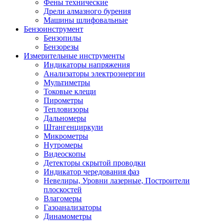
Фены технические
Дрели алмазного бурения
Машины шлифовальные
Бензоинструмент
Бензопилы
Бензорезы
Измерительные инструменты
Индикаторы напряжения
Анализаторы электроэнергии
Мультиметры
Токовые клещи
Пирометры
Тепловизоры
Дальномеры
Штангенциркули
Микрометры
Нутромеры
Видеоскопы
Детекторы скрытой проводки
Индикатор чередования фаз
Невелиры, Уровни лазерные, Построители
плоскостей
Влагомеры
Газоанализаторы
Динамометры