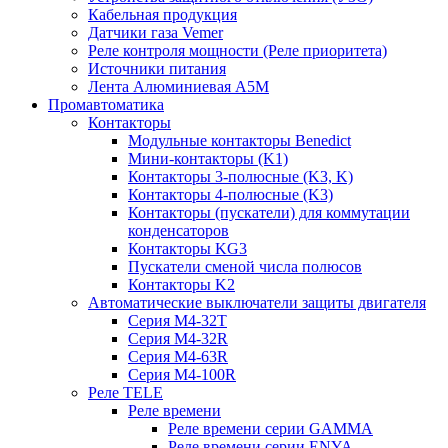
Кабельная продукция
Датчики газа Vemer
Реле контроля мощности (Реле приоритета)
Источники питания
Лента Алюминиевая А5М
Промавтоматика
Контакторы
Модульные контакторы Benedict
Мини-контакторы (K1)
Контакторы 3-полюсные (K3, K)
Контакторы 4-полюсные (K3)
Контакторы (пускатели) для коммутации
конденсаторов
Контакторы KG3
Пускатели сменой числа полюсов
Контакторы K2
Автоматические выключатели защиты двигателя
Серия M4-32T
Серия M4-32R
Серия M4-63R
Серия M4-100R
Реле TELE
Реле времени
Реле времени серии GAMMA
Реле времени серии ENYA