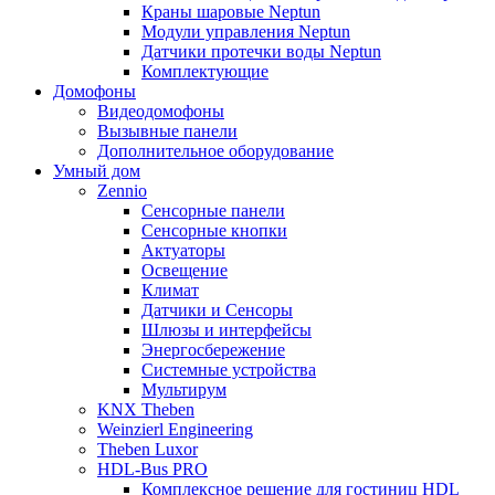
Краны шаровые Neptun
Модули управления Neptun
Датчики протечки воды Neptun
Комплектующие
Домофоны
Видеодомофоны
Вызывные панели
Дополнительное оборудование
Умный дом
Zennio
Сенсорные панели
Сенсорные кнопки
Актуаторы
Освещение
Климат
Датчики и Сенсоры
Шлюзы и интерфейсы
Энергосбережение
Системные устройства
Мультирум
KNX Theben
Weinzierl Engineering
Theben Luxor
HDL-Bus PRO
Комплексное решение для гостиниц HDL