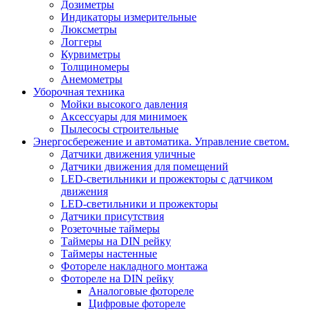
Дозиметры
Индикаторы измерительные
Люксметры
Логгеры
Курвиметры
Толщиномеры
Анемометры
Уборочная техника
Мойки высокого давления
Аксессуары для минимоек
Пылесосы строительные
Энергосбережение и автоматика. Управление светом.
Датчики движения уличные
Датчики движения для помещений
LED-светильники и прожекторы с датчиком
движения
LED-светильники и прожекторы
Датчики присутствия
Розеточные таймеры
Таймеры на DIN рейку
Таймеры настенные
Фотореле накладного монтажа
Фотореле на DIN рейку
Аналоговые фотореле
Цифровые фотореле