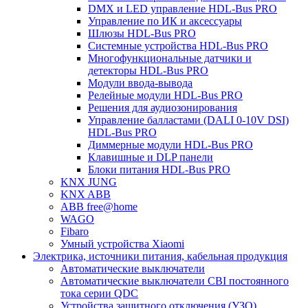
DMX и LED управление HDL-Bus PRO
Управление по ИК и аксессуары
Шлюзы HDL-Bus PRO
Системные устройства HDL-Bus PRO
Многофункциональные датчики и
детекторы HDL-Bus PRO
Модули ввода-вывода
Релейные модули HDL-Bus PRO
Решения для аудиозонирования
Управление балластами (DALI 0-10V DSI)
HDL-Bus PRO
Диммерные модули HDL-Bus PRO
Клавишные и DLP панели
Блоки питания HDL-Bus PRO
KNX JUNG
KNX ABB
ABB free@home
WAGO
Fibaro
Умный устройства Xiaomi
Электрика, источники питания, кабельная продукция
Автоматические выключатели
Автоматические выключатели CBI постоянного
тока серии QDC
Устройства защитного отключения (УЗО)