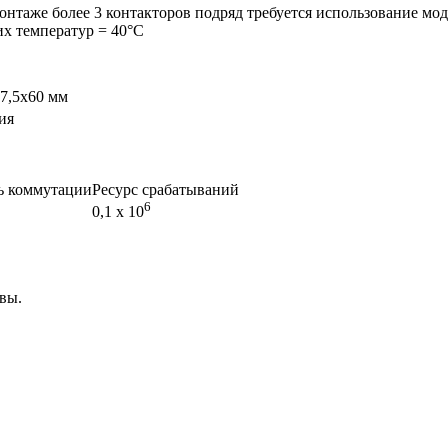
онтаже более 3 контакторов подряд требуется использование мод
их температур = 40°C
87,5x60 мм
ия
 коммутации
Ресурс срабатываний
6
0,1 х 10
вы.