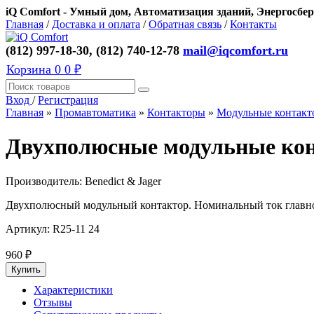
iQ Comfort - Умный дом, Автоматизация зданий, Энергосбер
Главная
/
Доставка и оплата
/
Обратная связь
/
Контакты
(812) 997-18-30, (812) 740-12-78
mail@iqcomfort.ru
Корзина
0
0 ₽
Вход
/
Регистрация
Главная
»
Промавтоматика
»
Контакторы
»
Модульные контакто
Двухполюсные модульные конт
Производитель:
Benedict & Jager
Двухполюсный модульный контактор. Номинальный ток главной
Артикул:
R25-11 24
960
₽
Характеристики
Отзывы