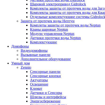
Шаровой электропривод Gidrolock
Комплекты защиты от протечек воды для Заг
Комплекты защиты от протечек воды для Ква
Отдельные комплектующие системы Gidroloc
Защита от протечек воды Нептун
Комплеты защиты от протечек воды Neptun
Краны шаровые Neptun
Модули управления Neptun
Датчики протечки воды Neptun
Комплектующие
Домофоны
Видеодомофоны
Вызывные панели
Дополнительное оборудование
Умный дом
Zennio
Сенсорные панели
Сенсорные кнопки
Актуаторы
Освещение
Климат
Датчики и Сенсоры
Шлюзы и интерфейсы
Энергосбережение