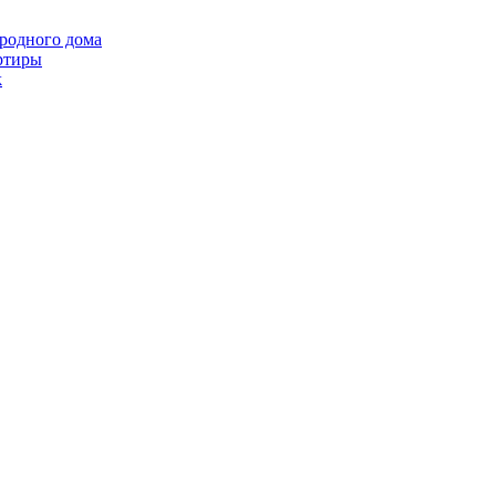
ородного дома
ртиры
k