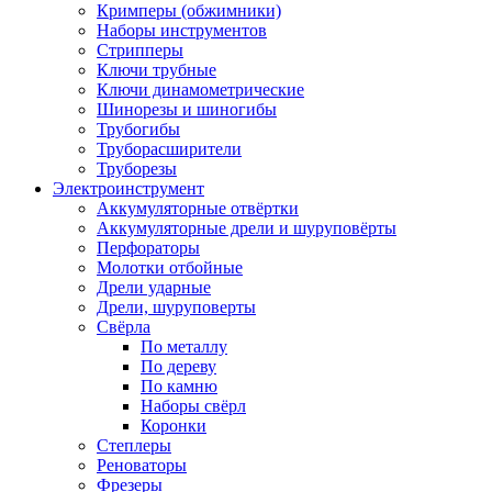
Кримперы (обжимники)
Наборы инструментов
Стрипперы
Ключи трубные
Ключи динамометрические
Шинорезы и шиногибы
Трубогибы
Труборасширители
Труборезы
Электроинструмент
Аккумуляторные отвёртки
Аккумуляторные дрели и шуруповёрты
Перфораторы
Молотки отбойные
Дрели ударные
Дрели, шуруповерты
Свёрла
По металлу
По дереву
По камню
Наборы свёрл
Коронки
Степлеры
Реноваторы
Фрезеры