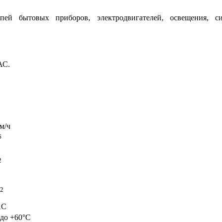
ей бытовых приборов, электродвигателей, освещения, с
АС.
м/ч
6
2
2
AC
 до +60°C