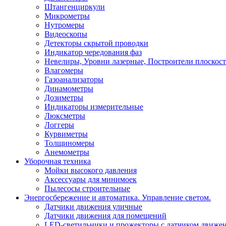
Штангенциркули
Микрометры
Нутромеры
Видеоскопы
Детекторы скрытой проводки
Индикатор чередования фаз
Невелиры, Уровни лазерные, Построители плоскос
Влагомеры
Газоанализаторы
Динамометры
Дозиметры
Индикаторы измерительные
Люксметры
Логгеры
Курвиметры
Толщиномеры
Анемометры
Уборочная техника
Мойки высокого давления
Аксессуары для минимоек
Пылесосы строительные
Энергосбережение и автоматика. Управление светом.
Датчики движения уличные
Датчики движения для помещений
LED-светильники и прожекторы с датчиком движе