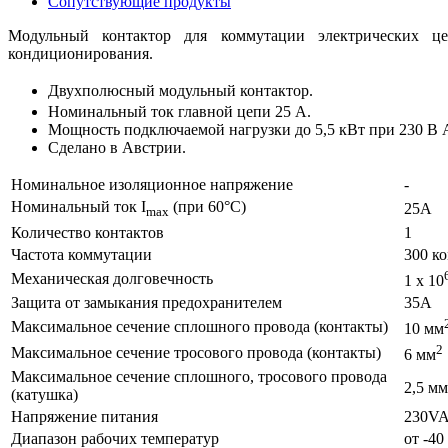
Сопутствующие продукты
Модульный контактор для коммутации электрических цеп
кондиционирования.
Двухполюсный модульный контактор.
Номинальный ток главной цепи 25 А.
Мощность подключаемой нагрузки до 5,5 кВт при 230 В 
Сделано в Австрии.
Номинальное изоляционное напряжение
-
Номинальный ток I
(при 60°C)
25А
max
Количество контактов
1
Частота коммутации
300 ко
Механическая долговечность
1 х 10
Защита от замыкания предохранителем
35А
Максимальное сечение сплошного провода (контакты)
10 мм
2
Максимальное сечение тросового провода (контакты)
6 мм
Максимальное сечение сплошного, тросового провода
2,5 мм
(катушка)
Напряжение питания
230V
Диапазон рабочих температур
от -40