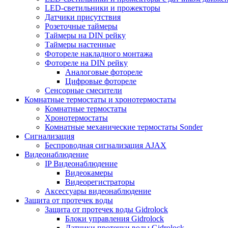
LED-светильники и прожекторы
Датчики присутствия
Розеточные таймеры
Таймеры на DIN рейку
Таймеры настенные
Фотореле накладного монтажа
Фотореле на DIN рейку
Аналоговые фотореле
Цифровые фотореле
Сенсорные смесители
Комнатные термостаты и хронотермостаты
Комнатные термостаты
Хронотермостаты
Комнатные механические термостаты Sonder
Сигнализация
Беспроводная сигнализация AJAX
Видеонаблюдение
IP Видеонаблюдение
Видеокамеры
Видеорегистраторы
Аксессуары видеонаблюдение
Защита от протечек воды
Защита от протечек воды Gidrolock
Блоки управления Gidrolock
Датчики протечки воды Gidrolock