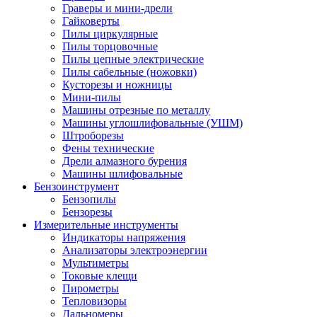
Граверы и мини-дрели
Гайковерты
Пилы циркулярные
Пилы торцовочные
Пилы цепные электрические
Пилы сабельные (ножовки)
Кусторезы и ножницы
Мини-пилы
Машины отрезные по металлу
Машины углошлифовальные (УШМ)
Штроборезы
Фены технические
Дрели алмазного бурения
Машины шлифовальные
Бензоинструмент
Бензопилы
Бензорезы
Измерительные инструменты
Индикаторы напряжения
Анализаторы электроэнергии
Мультиметры
Токовые клещи
Пирометры
Тепловизоры
Дальномеры