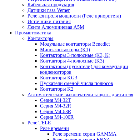
Кабельная продукция
Датчики газа Vemer
Реле контроля мощности (Реле приоритета)
Источники питания
Лента Алюминиевая А5М
Промавтоматика
Контакторы
Модульные контакторы Benedict
Мини-контакторы (K1)
Контакторы 3-полюсные (K3, K)
Контакторы 4-полюсные (K3)
Контакторы (пускатели) для коммутации
конденсаторов
Контакторы KG3
Пускатели сменой числа полюсов
Контакторы K2
Автоматические выключатели защиты двигателя
Серия M4-32T
Серия M4-32R
Серия M4-63R
Серия M4-100R
Реле TELE
Реле времени
Реле времени серии GAMMA
Реле времени серии ENYA