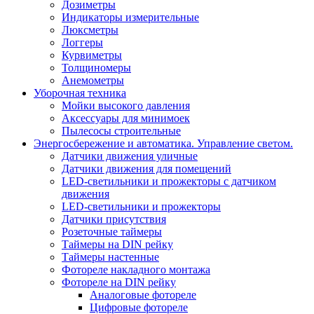
Дозиметры
Индикаторы измерительные
Люксметры
Логгеры
Курвиметры
Толщиномеры
Анемометры
Уборочная техника
Мойки высокого давления
Аксессуары для минимоек
Пылесосы строительные
Энергосбережение и автоматика. Управление светом.
Датчики движения уличные
Датчики движения для помещений
LED-светильники и прожекторы с датчиком
движения
LED-светильники и прожекторы
Датчики присутствия
Розеточные таймеры
Таймеры на DIN рейку
Таймеры настенные
Фотореле накладного монтажа
Фотореле на DIN рейку
Аналоговые фотореле
Цифровые фотореле