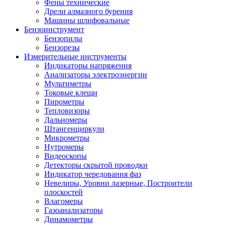
Фены технические
Дрели алмазного бурения
Машины шлифовальные
Бензоинструмент
Бензопилы
Бензорезы
Измерительные инструменты
Индикаторы напряжения
Анализаторы электроэнергии
Мультиметры
Токовые клещи
Пирометры
Тепловизоры
Дальномеры
Штангенциркули
Микрометры
Нутромеры
Видеоскопы
Детекторы скрытой проводки
Индикатор чередования фаз
Невелиры, Уровни лазерные, Построители
плоскостей
Влагомеры
Газоанализаторы
Динамометры