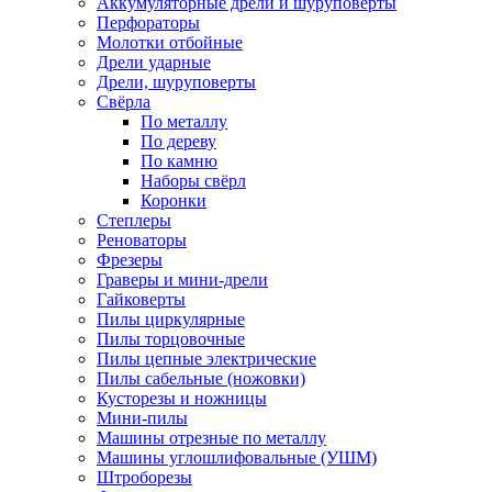
Аккумуляторные дрели и шуруповёрты
Перфораторы
Молотки отбойные
Дрели ударные
Дрели, шуруповерты
Свёрла
По металлу
По дереву
По камню
Наборы свёрл
Коронки
Степлеры
Реноваторы
Фрезеры
Граверы и мини-дрели
Гайковерты
Пилы циркулярные
Пилы торцовочные
Пилы цепные электрические
Пилы сабельные (ножовки)
Кусторезы и ножницы
Мини-пилы
Машины отрезные по металлу
Машины углошлифовальные (УШМ)
Штроборезы