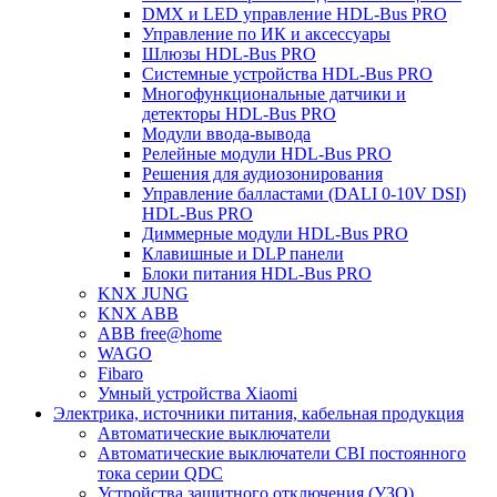
DMX и LED управление HDL-Bus PRO
Управление по ИК и аксессуары
Шлюзы HDL-Bus PRO
Системные устройства HDL-Bus PRO
Многофункциональные датчики и
детекторы HDL-Bus PRO
Модули ввода-вывода
Релейные модули HDL-Bus PRO
Решения для аудиозонирования
Управление балластами (DALI 0-10V DSI)
HDL-Bus PRO
Диммерные модули HDL-Bus PRO
Клавишные и DLP панели
Блоки питания HDL-Bus PRO
KNX JUNG
KNX ABB
ABB free@home
WAGO
Fibaro
Умный устройства Xiaomi
Электрика, источники питания, кабельная продукция
Автоматические выключатели
Автоматические выключатели CBI постоянного
тока серии QDC
Устройства защитного отключения (УЗО)