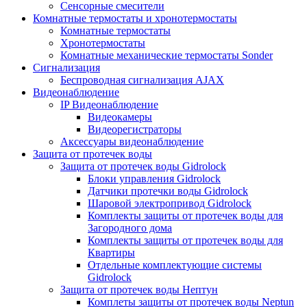
Сенсорные смесители
Комнатные термостаты и хронотермостаты
Комнатные термостаты
Хронотермостаты
Комнатные механические термостаты Sonder
Сигнализация
Беспроводная сигнализация AJAX
Видеонаблюдение
IP Видеонаблюдение
Видеокамеры
Видеорегистраторы
Аксессуары видеонаблюдение
Защита от протечек воды
Защита от протечек воды Gidrolock
Блоки управления Gidrolock
Датчики протечки воды Gidrolock
Шаровой электропривод Gidrolock
Комплекты защиты от протечек воды для
Загородного дома
Комплекты защиты от протечек воды для
Квартиры
Отдельные комплектующие системы
Gidrolock
Защита от протечек воды Нептун
Комплеты защиты от протечек воды Neptun