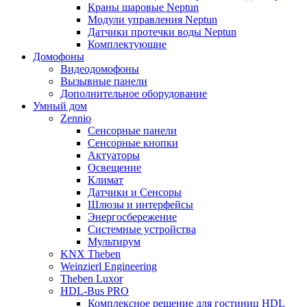
Краны шаровые Neptun
Модули управления Neptun
Датчики протечки воды Neptun
Комплектующие
Домофоны
Видеодомофоны
Вызывные панели
Дополнительное оборудование
Умный дом
Zennio
Сенсорные панели
Сенсорные кнопки
Актуаторы
Освещение
Климат
Датчики и Сенсоры
Шлюзы и интерфейсы
Энергосбережение
Системные устройства
Мультирум
KNX Theben
Weinzierl Engineering
Theben Luxor
HDL-Bus PRO
Комплексное решение для гостиниц HDL