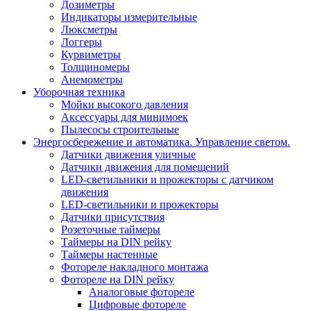
Дозиметры
Индикаторы измерительные
Люксметры
Логгеры
Курвиметры
Толщиномеры
Анемометры
Уборочная техника
Мойки высокого давления
Аксессуары для минимоек
Пылесосы строительные
Энергосбережение и автоматика. Управление светом.
Датчики движения уличные
Датчики движения для помещений
LED-светильники и прожекторы с датчиком
движения
LED-светильники и прожекторы
Датчики присутствия
Розеточные таймеры
Таймеры на DIN рейку
Таймеры настенные
Фотореле накладного монтажа
Фотореле на DIN рейку
Аналоговые фотореле
Цифровые фотореле