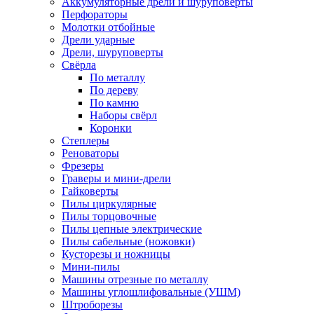
Аккумуляторные дрели и шуруповёрты
Перфораторы
Молотки отбойные
Дрели ударные
Дрели, шуруповерты
Свёрла
По металлу
По дереву
По камню
Наборы свёрл
Коронки
Степлеры
Реноваторы
Фрезеры
Граверы и мини-дрели
Гайковерты
Пилы циркулярные
Пилы торцовочные
Пилы цепные электрические
Пилы сабельные (ножовки)
Кусторезы и ножницы
Мини-пилы
Машины отрезные по металлу
Машины углошлифовальные (УШМ)
Штроборезы