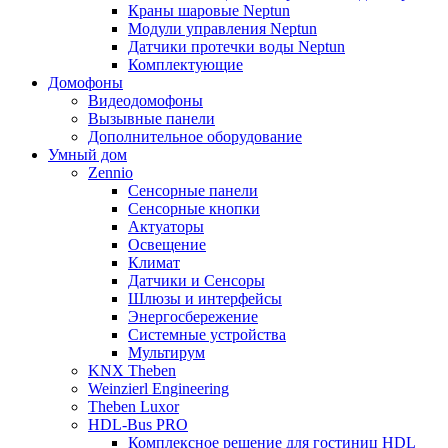
Краны шаровые Neptun
Модули управления Neptun
Датчики протечки воды Neptun
Комплектующие
Домофоны
Видеодомофоны
Вызывные панели
Дополнительное оборудование
Умный дом
Zennio
Сенсорные панели
Сенсорные кнопки
Актуаторы
Освещение
Климат
Датчики и Сенсоры
Шлюзы и интерфейсы
Энергосбережение
Системные устройства
Мультирум
KNX Theben
Weinzierl Engineering
Theben Luxor
HDL-Bus PRO
Комплексное решение для гостиниц HDL