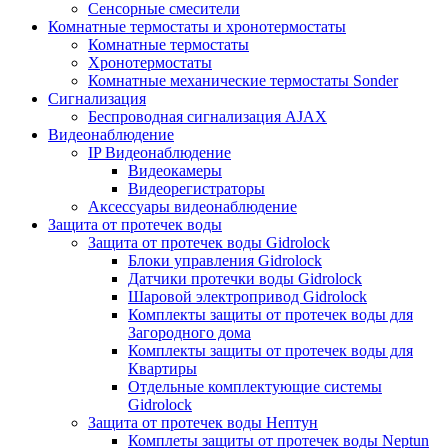
Сенсорные смесители
Комнатные термостаты и хронотермостаты
Комнатные термостаты
Хронотермостаты
Комнатные механические термостаты Sonder
Сигнализация
Беспроводная сигнализация AJAX
Видеонаблюдение
IP Видеонаблюдение
Видеокамеры
Видеорегистраторы
Аксессуары видеонаблюдение
Защита от протечек воды
Защита от протечек воды Gidrolock
Блоки управления Gidrolock
Датчики протечки воды Gidrolock
Шаровой электропривод Gidrolock
Комплекты защиты от протечек воды для
Загородного дома
Комплекты защиты от протечек воды для
Квартиры
Отдельные комплектующие системы
Gidrolock
Защита от протечек воды Нептун
Комплеты защиты от протечек воды Neptun