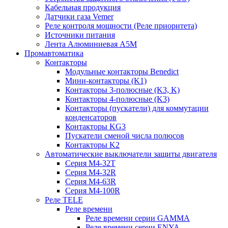
Кабельная продукция
Датчики газа Vemer
Реле контроля мощности (Реле приоритета)
Источники питания
Лента Алюминиевая А5М
Промавтоматика
Контакторы
Модульные контакторы Benedict
Мини-контакторы (K1)
Контакторы 3-полюсные (K3, K)
Контакторы 4-полюсные (K3)
Контакторы (пускатели) для коммутации
конденсаторов
Контакторы KG3
Пускатели сменой числа полюсов
Контакторы K2
Автоматические выключатели защиты двигателя
Серия M4-32T
Серия M4-32R
Серия M4-63R
Серия M4-100R
Реле TELE
Реле времени
Реле времени серии GAMMA
Реле времени серии ENYA