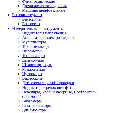
Фены технические
Дрели алмазного бурения
Машины шлифовальные
Бензоинструмент
Бензопилы
Бензорезы
Измерительные инструменты
Индикаторы напряжения
Анализаторы электроэнергии
Мультиметры
Токовые клещи
Пирометры
Тепловизоры
Дальномеры
Штангенциркули
Микрометры
Нутромеры
Видеоскопы
Детекторы скрытой проводки
Индикатор чередования фаз
Невелиры, Уровни лазерные, Построители
плоскостей
Влагомеры
Газоанализаторы
Динамометры