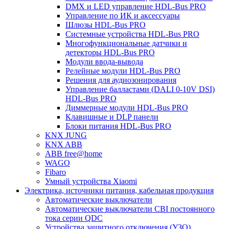
DMX и LED управление HDL-Bus PRO
Управление по ИК и аксессуары
Шлюзы HDL-Bus PRO
Системные устройства HDL-Bus PRO
Многофункциональные датчики и
детекторы HDL-Bus PRO
Модули ввода-вывода
Релейные модули HDL-Bus PRO
Решения для аудиозонирования
Управление балластами (DALI 0-10V DSI)
HDL-Bus PRO
Диммерные модули HDL-Bus PRO
Клавишные и DLP панели
Блоки питания HDL-Bus PRO
KNX JUNG
KNX ABB
ABB free@home
WAGO
Fibaro
Умный устройства Xiaomi
Электрика, источники питания, кабельная продукция
Автоматические выключатели
Автоматические выключатели CBI постоянного
тока серии QDC
Устройства защитного отключения (УЗО)