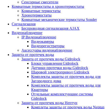
Сенсорные смесители
Комнатные термостаты и хронотермостаты
Комнатные термостаты
Хронотермостаты
Комнатные механические термостаты Sonder
Сигнализация
Беспроводная сигнализация AJAX
Видеонаблюдение
IP Видеонаблюдение
Видеокамеры
Видеорегистраторы
Аксессуары видеонаблюдение
Защита от протечек воды
Защита от протечек воды Gidrolock
Блоки управления Gidrolock
Датчики протечки воды Gidrolock
Шаровой электропривод Gidrolock
Комплекты защиты от протечек воды для
Загородного дома
Комплекты защиты от протечек воды для
Квартиры
Отдельные комплектующие системы
Gidrolock
Защита от протечек воды Нептун
Комплеты защиты от протечек воды Neptun