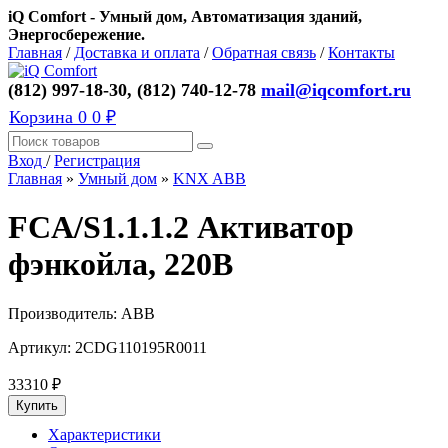
iQ Comfort - Умный дом, Автоматизация зданий,
Энергосбережение.
Главная
/
Доставка и оплата
/
Обратная связь
/
Контакты
(812) 997-18-30, (812) 740-12-78
mail@iqcomfort.ru
Корзина
0
0 ₽
Вход
/
Регистрация
Главная
»
Умный дом
»
KNX ABB
FCA/S1.1.1.2 Активатор
фэнкойла, 220В
Производитель:
ABB
Артикул:
2CDG110195R0011
33310
₽
Характеристики