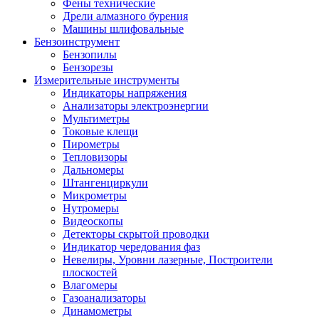
Фены технические
Дрели алмазного бурения
Машины шлифовальные
Бензоинструмент
Бензопилы
Бензорезы
Измерительные инструменты
Индикаторы напряжения
Анализаторы электроэнергии
Мультиметры
Токовые клещи
Пирометры
Тепловизоры
Дальномеры
Штангенциркули
Микрометры
Нутромеры
Видеоскопы
Детекторы скрытой проводки
Индикатор чередования фаз
Невелиры, Уровни лазерные, Построители
плоскостей
Влагомеры
Газоанализаторы
Динамометры