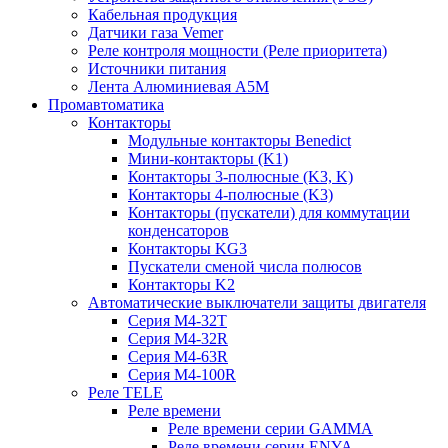
Кабельная продукция
Датчики газа Vemer
Реле контроля мощности (Реле приоритета)
Источники питания
Лента Алюминиевая А5М
Промавтоматика
Контакторы
Модульные контакторы Benedict
Мини-контакторы (K1)
Контакторы 3-полюсные (K3, K)
Контакторы 4-полюсные (K3)
Контакторы (пускатели) для коммутации
конденсаторов
Контакторы KG3
Пускатели сменой числа полюсов
Контакторы K2
Автоматические выключатели защиты двигателя
Серия M4-32T
Серия M4-32R
Серия M4-63R
Серия M4-100R
Реле TELE
Реле времени
Реле времени серии GAMMA
Реле времени серии ENYA