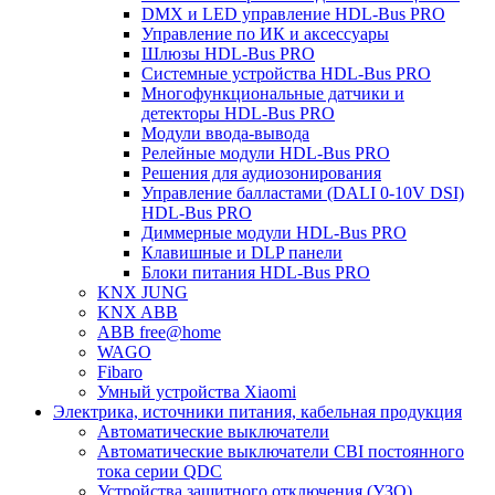
DMX и LED управление HDL-Bus PRO
Управление по ИК и аксессуары
Шлюзы HDL-Bus PRO
Системные устройства HDL-Bus PRO
Многофункциональные датчики и
детекторы HDL-Bus PRO
Модули ввода-вывода
Релейные модули HDL-Bus PRO
Решения для аудиозонирования
Управление балластами (DALI 0-10V DSI)
HDL-Bus PRO
Диммерные модули HDL-Bus PRO
Клавишные и DLP панели
Блоки питания HDL-Bus PRO
KNX JUNG
KNX ABB
ABB free@home
WAGO
Fibaro
Умный устройства Xiaomi
Электрика, источники питания, кабельная продукция
Автоматические выключатели
Автоматические выключатели CBI постоянного
тока серии QDC
Устройства защитного отключения (УЗО)