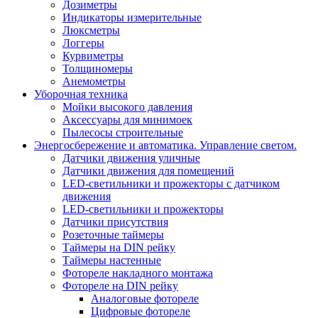
Дозиметры
Индикаторы измерительные
Люксметры
Логгеры
Курвиметры
Толщиномеры
Анемометры
Уборочная техника
Мойки высокого давления
Аксессуары для минимоек
Пылесосы строительные
Энергосбережение и автоматика. Управление светом.
Датчики движения уличные
Датчики движения для помещений
LED-светильники и прожекторы с датчиком
движения
LED-светильники и прожекторы
Датчики присутствия
Розеточные таймеры
Таймеры на DIN рейку
Таймеры настенные
Фотореле накладного монтажа
Фотореле на DIN рейку
Аналоговые фотореле
Цифровые фотореле