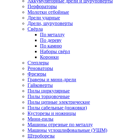
Аккумуляторные дрели и шуруповёрты
Перфораторы
Молотки отбойные
Дрели ударные
Дрели, шуруповерты
Свёрла
По металлу
По дереву
По камню
Наборы свёрл
Коронки
Степлеры
Реноваторы
Фрезеры
Граверы и мини-дрели
Гайковерты
Пилы циркулярные
Пилы торцовочные
Пилы цепные электрические
Пилы сабельные (ножовки)
Кусторезы и ножницы
Мини-пилы
Машины отрезные по металлу
Машины углошлифовальные (УШМ)
Штроборезы