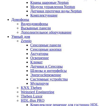
Краны шаровые Neptun
Модули управления Neptun
Датчики протечки воды Neptun
Комплектующие
Домофоны
Видеодомофоны
Вызывные панели
Дополнительное оборудование
Умный дом
Zennio
Сенсорные панели
Сенсорные кнопки
Актуаторы
Освещение
Климат
Датчики и Сенсоры
Шлюзы и интерфейсы
Энергосбережение
Системные устройства
Мультирум
KNX Theben
Weinzierl Engineering
Theben Luxor
HDL-Bus PRO
Комплексное решение для гостиниц HDL