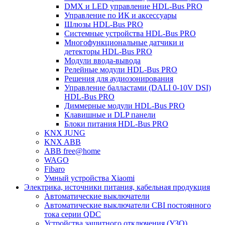
DMX и LED управление HDL-Bus PRO
Управление по ИК и аксессуары
Шлюзы HDL-Bus PRO
Системные устройства HDL-Bus PRO
Многофункциональные датчики и
детекторы HDL-Bus PRO
Модули ввода-вывода
Релейные модули HDL-Bus PRO
Решения для аудиозонирования
Управление балластами (DALI 0-10V DSI)
HDL-Bus PRO
Диммерные модули HDL-Bus PRO
Клавишные и DLP панели
Блоки питания HDL-Bus PRO
KNX JUNG
KNX ABB
ABB free@home
WAGO
Fibaro
Умный устройства Xiaomi
Электрика, источники питания, кабельная продукция
Автоматические выключатели
Автоматические выключатели CBI постоянного
тока серии QDC
Устройства защитного отключения (УЗО)