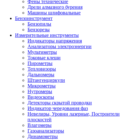
Фены технические
Дрели алмазного бурения
Машины шлифовальные
Бензоинструмент
Бензопилы
Бензорезы
Измерительные инструменты
Индикаторы напряжения
Анализаторы электроэнергии
Мультиметры
Токовые клещи
Пирометры
Тепловизоры
Дальномеры
Штангенциркули
Микрометры
Нутромеры
Видеоскопы
Детекторы скрытой проводки
Индикатор чередования фаз
Невелиры, Уровни лазерные, Построители
плоскостей
Влагомеры
Газоанализаторы
Динамометры