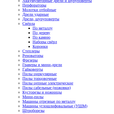
Аккумуляторные дрели и шуруповёрты
Перфораторы
Молотки отбойные
Дрели ударные
Дрели, шуруповерты
Свёрла
По металлу
По дереву
По камню
Наборы свёрл
Коронки
Степлеры
Реноваторы
Фрезеры
Граверы и мини-дрели
Гайковерты
Пилы циркулярные
Пилы торцовочные
Пилы цепные электрические
Пилы сабельные (ножовки)
Кусторезы и ножницы
Мини-пилы
Машины отрезные по металлу
Машины углошлифовальные (УШМ)
Штроборезы