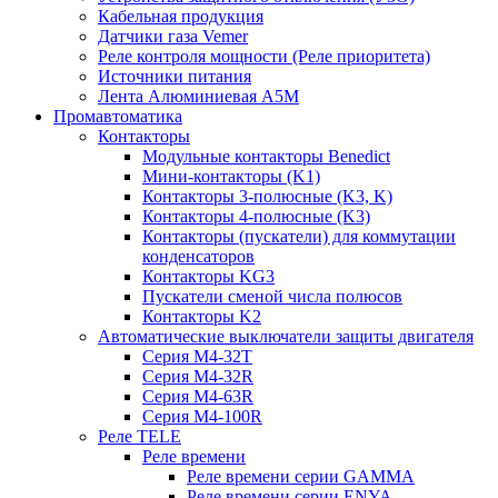
Кабельная продукция
Датчики газа Vemer
Реле контроля мощности (Реле приоритета)
Источники питания
Лента Алюминиевая А5М
Промавтоматика
Контакторы
Модульные контакторы Benedict
Мини-контакторы (K1)
Контакторы 3-полюсные (K3, K)
Контакторы 4-полюсные (K3)
Контакторы (пускатели) для коммутации
конденсаторов
Контакторы KG3
Пускатели сменой числа полюсов
Контакторы K2
Автоматические выключатели защиты двигателя
Серия M4-32T
Серия M4-32R
Серия M4-63R
Серия M4-100R
Реле TELE
Реле времени
Реле времени серии GAMMA
Реле времени серии ENYA