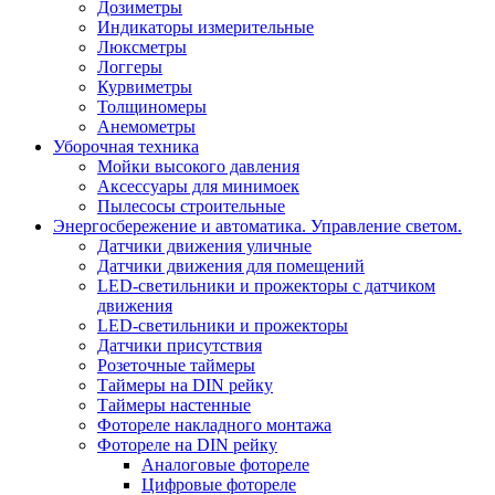
Дозиметры
Индикаторы измерительные
Люксметры
Логгеры
Курвиметры
Толщиномеры
Анемометры
Уборочная техника
Мойки высокого давления
Аксессуары для минимоек
Пылесосы строительные
Энергосбережение и автоматика. Управление светом.
Датчики движения уличные
Датчики движения для помещений
LED-светильники и прожекторы с датчиком
движения
LED-светильники и прожекторы
Датчики присутствия
Розеточные таймеры
Таймеры на DIN рейку
Таймеры настенные
Фотореле накладного монтажа
Фотореле на DIN рейку
Аналоговые фотореле
Цифровые фотореле