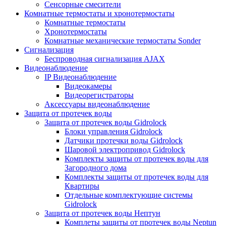
Сенсорные смесители
Комнатные термостаты и хронотермостаты
Комнатные термостаты
Хронотермостаты
Комнатные механические термостаты Sonder
Сигнализация
Беспроводная сигнализация AJAX
Видеонаблюдение
IP Видеонаблюдение
Видеокамеры
Видеорегистраторы
Аксессуары видеонаблюдение
Защита от протечек воды
Защита от протечек воды Gidrolock
Блоки управления Gidrolock
Датчики протечки воды Gidrolock
Шаровой электропривод Gidrolock
Комплекты защиты от протечек воды для
Загородного дома
Комплекты защиты от протечек воды для
Квартиры
Отдельные комплектующие системы
Gidrolock
Защита от протечек воды Нептун
Комплеты защиты от протечек воды Neptun