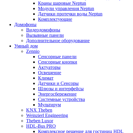
Краны шаровые Neptun
Модули управления Neptun
Датчики протечки воды Neptun
Комплектующие
Домофоны
Видеодомофоны
Вызывные панели
Дополнительное оборудование
Умный дом
Zennio
Сенсорные панели
Сенсорные кнопки
Актуаторы
Освещение
Климат
Датчики и Сенсоры
Шлюзы и интерфейсы
Энергосбережение
Системные устройства
Мультирум
KNX Theben
Weinzierl Engineering
Theben Luxor
HDL-Bus PRO
Комплексное решение для гостиниц HDL