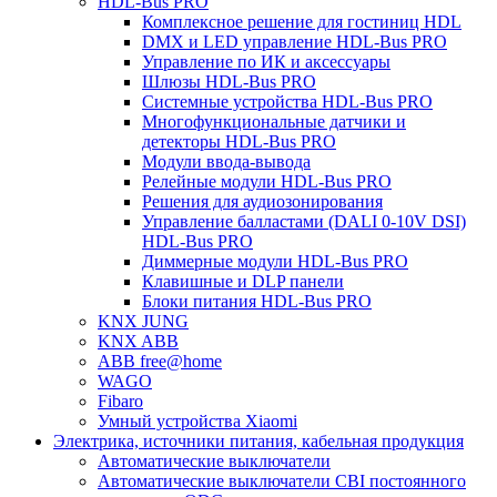
HDL-Bus PRO
Комплексное решение для гостиниц HDL
DMX и LED управление HDL-Bus PRO
Управление по ИК и аксессуары
Шлюзы HDL-Bus PRO
Системные устройства HDL-Bus PRO
Многофункциональные датчики и
детекторы HDL-Bus PRO
Модули ввода-вывода
Релейные модули HDL-Bus PRO
Решения для аудиозонирования
Управление балластами (DALI 0-10V DSI)
HDL-Bus PRO
Диммерные модули HDL-Bus PRO
Клавишные и DLP панели
Блоки питания HDL-Bus PRO
KNX JUNG
KNX ABB
ABB free@home
WAGO
Fibaro
Умный устройства Xiaomi
Электрика, источники питания, кабельная продукция
Автоматические выключатели
Автоматические выключатели CBI постоянного