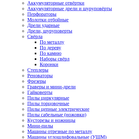
Аккумуляторные отвёртки
Аккумуляторные дрели и шуруповёрты
Перфораторы
Молотки отбойные
Дрели ударные
Дрели, шуруповерты
Свёрла
По металлу
По дереву
По камню
Наборы свёрл
Коронки
Степлеры
Реноваторы
Фрезеры
Граверы и мини-дрели
Гайковерты
Пилы циркулярные
Пилы торцовочные
Пилы цепные электрические
Пилы сабельные (ножовки)
Кусторезы и ножницы
Мини-пилы
Машины отрезные по металлу
Машины углошлифовальные (УШМ)