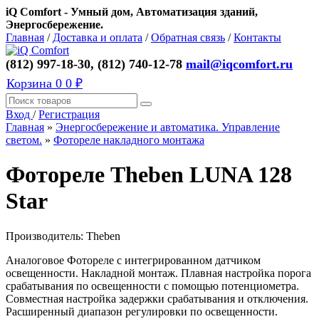
iQ Comfort - Умный дом, Автоматизация зданий,
Энергосбережение.
Главная
/
Доставка и оплата
/
Обратная связь
/
Контакты
(812) 997-18-30, (812) 740-12-78
mail@iqcomfort.ru
Корзина
0
0 ₽
Вход
/
Регистрация
Главная
»
Энергосбережение и автоматика. Управление
светом.
»
Фотореле накладного монтажа
Фотореле Theben LUNA 128
Star
Производитель:
Theben
Аналоговое Фотореле с интегрированном датчиком
освещенности. Накладной монтаж. Плавная настройка порога
срабатывания по освещенности с помощью потенциометра.
Совместная настройка задержки срабатывания и отключения.
Расширенный диапазон регулировки по освещенности.