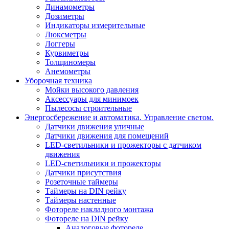
Динамометры
Дозиметры
Индикаторы измерительные
Люксметры
Логгеры
Курвиметры
Толщиномеры
Анемометры
Уборочная техника
Мойки высокого давления
Аксессуары для минимоек
Пылесосы строительные
Энергосбережение и автоматика. Управление светом.
Датчики движения уличные
Датчики движения для помещений
LED-светильники и прожекторы с датчиком
движения
LED-светильники и прожекторы
Датчики присутствия
Розеточные таймеры
Таймеры на DIN рейку
Таймеры настенные
Фотореле накладного монтажа
Фотореле на DIN рейку
Аналоговые фотореле