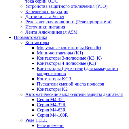
тока серии QDC
Устройства защитного отключения (УЗО)
Кабельная продукция
Датчики газа Vemer
Реле контроля мощности (Реле приоритета)
Источники питания
Лента Алюминиевая А5М
Промавтоматика
Контакторы
Модульные контакторы Benedict
Мини-контакторы (K1)
Контакторы 3-полюсные (K3, K)
Контакторы 4-полюсные (K3)
Контакторы (пускатели) для коммутации
конденсаторов
Контакторы KG3
Пускатели сменой числа полюсов
Контакторы K2
Автоматические выключатели защиты двигателя
Серия M4-32T
Серия M4-32R
Серия M4-63R
Серия M4-100R
Реле TELE
Реле времени