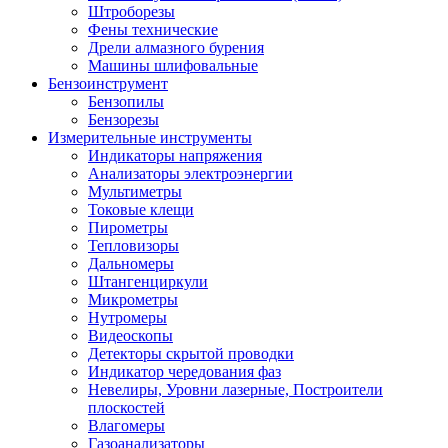
Штроборезы
Фены технические
Дрели алмазного бурения
Машины шлифовальные
Бензоинструмент
Бензопилы
Бензорезы
Измерительные инструменты
Индикаторы напряжения
Анализаторы электроэнергии
Мультиметры
Токовые клещи
Пирометры
Тепловизоры
Дальномеры
Штангенциркули
Микрометры
Нутромеры
Видеоскопы
Детекторы скрытой проводки
Индикатор чередования фаз
Невелиры, Уровни лазерные, Построители
плоскостей
Влагомеры
Газоанализаторы