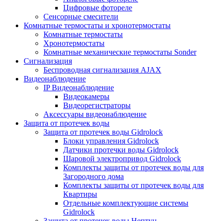
Цифровые фотореле
Сенсорные смесители
Комнатные термостаты и хронотермостаты
Комнатные термостаты
Хронотермостаты
Комнатные механические термостаты Sonder
Сигнализация
Беспроводная сигнализация AJAX
Видеонаблюдение
IP Видеонаблюдение
Видеокамеры
Видеорегистраторы
Аксессуары видеонаблюдение
Защита от протечек воды
Защита от протечек воды Gidrolock
Блоки управления Gidrolock
Датчики протечки воды Gidrolock
Шаровой электропривод Gidrolock
Комплекты защиты от протечек воды для
Загородного дома
Комплекты защиты от протечек воды для
Квартиры
Отдельные комплектующие системы
Gidrolock
Защита от протечек воды Нептун