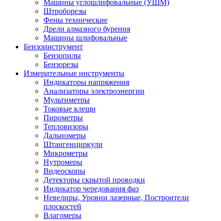
Машины углошлифовальные (УШМ)
Штроборезы
Фены технические
Дрели алмазного бурения
Машины шлифовальные
Бензоинструмент
Бензопилы
Бензорезы
Измерительные инструменты
Индикаторы напряжения
Анализаторы электроэнергии
Мультиметры
Токовые клещи
Пирометры
Тепловизоры
Дальномеры
Штангенциркули
Микрометры
Нутромеры
Видеоскопы
Детекторы скрытой проводки
Индикатор чередования фаз
Невелиры, Уровни лазерные, Построители
плоскостей
Влагомеры