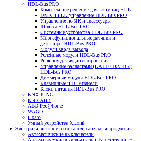
HDL-Bus PRO
Комплексное решение для гостиниц HDL
DMX и LED управление HDL-Bus PRO
Управление по ИК и аксессуары
Шлюзы HDL-Bus PRO
Системные устройства HDL-Bus PRO
Многофункциональные датчики и
детекторы HDL-Bus PRO
Модули ввода-вывода
Релейные модули HDL-Bus PRO
Решения для аудиозонирования
Управление балластами (DALI 0-10V DSI)
HDL-Bus PRO
Диммерные модули HDL-Bus PRO
Клавишные и DLP панели
Блоки питания HDL-Bus PRO
KNX JUNG
KNX ABB
ABB free@home
WAGO
Fibaro
Умный устройства Xiaomi
Электрика, источники питания, кабельная продукция
Автоматические выключатели
Автоматические выключатели CBI постоянного