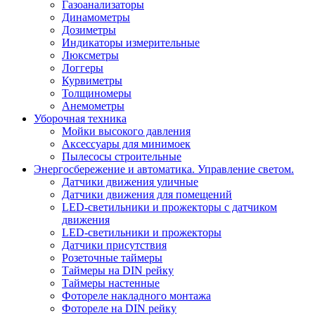
Газоанализаторы
Динамометры
Дозиметры
Индикаторы измерительные
Люксметры
Логгеры
Курвиметры
Толщиномеры
Анемометры
Уборочная техника
Мойки высокого давления
Аксессуары для минимоек
Пылесосы строительные
Энергосбережение и автоматика. Управление светом.
Датчики движения уличные
Датчики движения для помещений
LED-светильники и прожекторы с датчиком
движения
LED-светильники и прожекторы
Датчики присутствия
Розеточные таймеры
Таймеры на DIN рейку
Таймеры настенные
Фотореле накладного монтажа
Фотореле на DIN рейку