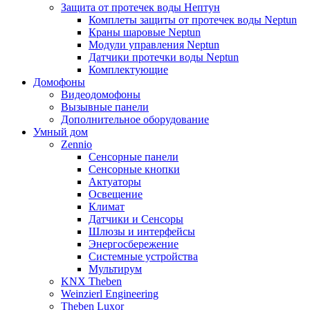
Защита от протечек воды Нептун
Комплеты защиты от протечек воды Neptun
Краны шаровые Neptun
Модули управления Neptun
Датчики протечки воды Neptun
Комплектующие
Домофоны
Видеодомофоны
Вызывные панели
Дополнительное оборудование
Умный дом
Zennio
Сенсорные панели
Сенсорные кнопки
Актуаторы
Освещение
Климат
Датчики и Сенсоры
Шлюзы и интерфейсы
Энергосбережение
Системные устройства
Мультирум
KNX Theben
Weinzierl Engineering
Theben Luxor