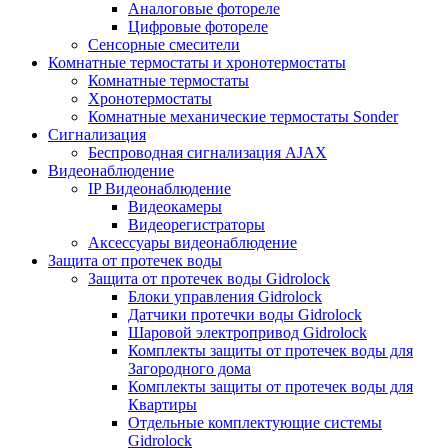
Аналоговые фотореле
Цифровые фотореле
Сенсорные смесители
Комнатные термостаты и хронотермостаты
Комнатные термостаты
Хронотермостаты
Комнатные механические термостаты Sonder
Сигнализация
Беспроводная сигнализация AJAX
Видеонаблюдение
IP Видеонаблюдение
Видеокамеры
Видеорегистраторы
Аксессуары видеонаблюдение
Защита от протечек воды
Защита от протечек воды Gidrolock
Блоки управления Gidrolock
Датчики протечки воды Gidrolock
Шаровой электропривод Gidrolock
Комплекты защиты от протечек воды для
Загородного дома
Комплекты защиты от протечек воды для
Квартиры
Отдельные комплектующие системы
Gidrolock