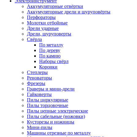
Электроинструмент
Аккумуляторные отвёртки
Аккумуляторные дрели и шуруповёрты
Перфораторы
Молотки отбойные
Дрели ударные
Дрели, шуруповерты
Свёрла
По металлу
По дереву
По камню
Наборы свёрл
Коронки
Степлеры
Реноваторы
Фрезеры
Граверы и мини-дрели
Гайковерты
Пилы циркулярные
Пилы торцовочные
Пилы цепные электрические
Пилы сабельные (ножовки)
Кусторезы и ножницы
Мини-пилы
Машины отрезные по металлу